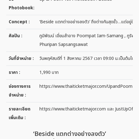
Photobook:
Concept :
‘Beside แตกต่างอย่างลงตัว’ ถึงต่างกันสุดขั้ว…แต่อยู่ข้าง
ศิลปิน :
ภูมิพัฒน์ เอี่ยมสำอาง Poompat Iam-Samang , ภูริพันธ์ 
Phuripan Sapsangsawat
วันที่จำหน่าย :
วันพฤหัสบดีที่ 1 สิงหาคม 2567 เวลา 09:00 น.เป็นต้นไป
ราคา :
1,990 บาท
ช่องทางการ
https://www.thaiticketmajor.com/UpandPoom1s
จำหน่าย :
รายละเอียด
https://www.thaiticketmajor.com และ JustUpOfficia
เพิ่มเติม :
‘Beside แตกต่างอย่างลงตัว’