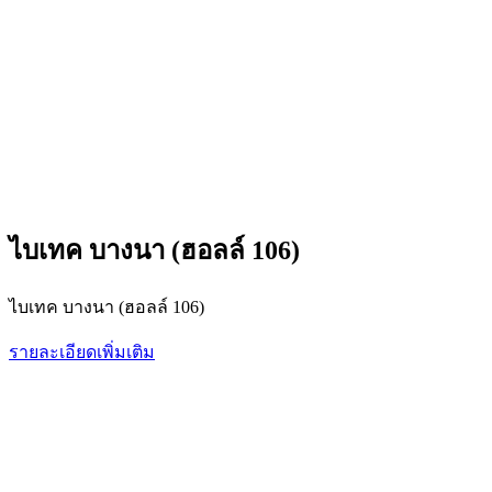
ไบเทค บางนา (ฮอลล์ 106)
ไบเทค บางนา (ฮอลล์ 106)
รายละเอียดเพิ่มเติม