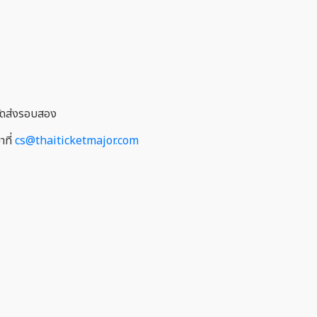
รจัดส่งรอบสอง
าที่
cs@thaiticketmajor.com