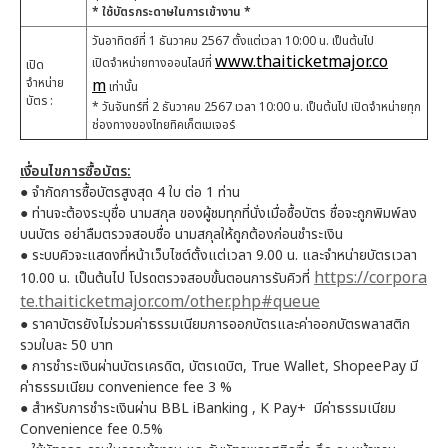
* ใช้บัตรกระดาษในการเข้างาน *
วันอาทิตย์ที่ 1 ธันวาคม 2567 ตั้งแต่เวลา 10:00 น. เป็นต้นไป
www.thaiticketmajor.co
เปิดจำหน่ายทางออนไลน์ที่
เปิด
จำหน่าย
m
เท่านั้น
บัตร :
* วันจันทร์ที่ 2 ธันวาคม 2567 เวลา 10:00 น. เป็นต้นไป เปิดจำหน่ายทุก
ช่องทางของไทยทิคเก็ตเมเจอร์
เงื่อนไขการซื้อบัตร:
●
จำกัดการซื้อบัตรสูงสุด 4 ใบ ต่อ 1 ท่าน
● ท่านจะต้องระบุชื่อ นามสกุล ของผู้ชมทุกที่นั่งเมื่อซื้อบัตร ชื่อจะถูกพิมพ์ลง
บนบัตร อย่าลืมตรวจสอบชื่อ นามสกุลให้ถูกต้องก่อนชำระเงิน
● ระบบคิวจะแสดงที่หน้าเว็บไซต์ตั้งแต่เวลา 9.00 น. และจำหน่ายบัตรเวลา
https://corpora
10.00 น. เป็นต้นไป โปรดตรวจสอบขั้นตอนการรับคิวที่
te.thaiticketmajor.com/other.php#queue
●
ราคาบัตรยังไม่รวมค่าธรรมเนียมการออกบัตรและค่าออกบัตรพลาสติก
รวมใบละ 50 บาท
●
การชำระเงินผ่านบัตรเครดิต, บัตรเดบิต, True Wallet, ShopeePay มี
ค่าธรรมเนียม convenience fee 3 %
●
สำหรับการชำระเงินผ่าน BBL iBanking , K Pay+ มีค่าธรรมเนียม
Convenience fee 0.5%