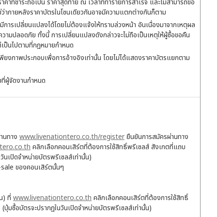
ยราคาที่ชำระถือเป็น ราคาสุดท้าย ณ เวลาที่ทำรายการสำเร็จ และไม่สามารถขอ
ไม่ว่าภายหลังราคาบัตรในโซนเดียวกันอาจมีความแตกต่างกันก็ตาม
นอาจมีการเปลี่ยนแปลงได้โดยไม่ต้องแจ้งให้ทราบล่วงหน้า อันเนื่องมาจากเหตุผล
ความปลอดภัย ทั้งนี้ การเปลี่ยนแปลงดังกล่าวจะไม่ถือเป็นเหตุให้ผู้ซื้อขอคืน
แต่เป็นไปตามที่กฎหมายกำหนด
งเป็นเพียงภาพประกอบเพื่อการอ้างอิงเท่านั้น โดยไม่ได้แสดงราคาบัตรแยกตาม
ที่ผู้จัดงานกำหนด
ผ่านทาง
www.livenationtero.co.th/register
ยืนยันการสมัครผ่านทาง
tero.co.th
คลิกเลือกคอนเสิร์ตที่ต้องการใช้สิทธิ์พรีเซลส์ สังเกตที่แถบ
นวันเปิดจำหน่ายบัตรพรีเซลส์เท่านั้น)
sale ของคอนเสิร์ตนั้นๆ
) ที่
www.livenationtero.co.th
คลิกเลือกคอนเสิร์ตที่ต้องการใช้สิทธิ์
" (ปุ่มซื้อบัตรจะปรากฏในวันเปิดจำหน่ายบัตรพรีเซลส์เท่านั้น)