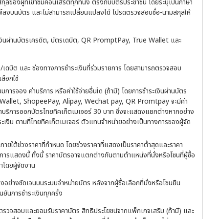
มสกุลของผู้ที่เข้าชมคอนเสิร์ตทุกที่นั่ง ตรงกับบัตรประชาชน โดยระบุเป็นภาษา
พิมพ์ลงบนบัตร และไม่สามารถเปลี่ยนแปลงได้ โปรดตรวจสอบชื่อ-นามสกุลให้
ะเงินผ่านบัตรเครดิต, บัตรเดบิต, QR PromptPay, True Wallet และ
ต/เดบิต และ ช่องทางการชำระเงินที่ร่วมรายการ โดยสามารถตรวจสอบ
เลือกใช้
การจอง ค่าบริการ หรือค่าใช้จ่ายอื่นใด (ถ้ามี) โดยการชำระเงินผ่านบัตร
 Wallet, ShopeePay, Alipay, Wechat pay, QR Promtpay จะมีค่า
่าบริการออกบัตรไทยทิคเก็ตเมเจอร์ 30 บาท ซึ่งจะแสดงแยกต่างหากอย่าง
ะเงิน ตามที่ไทยทิคเก็ตเมเจอร์ ตัวแทนจำหน่ายอย่างเป็นทางการของผู้จัด
ยภายใต้ช่วงราคาที่กำหนด โดยช่วงราคาที่แสดงเป็นราคาต่ำสุดและราคา
รแสดงนี้ ทั้งนี้ ราคาบัตรอาจแตกต่างกันตามตำแหน่งที่นั่งหรือโซนที่ผู้ซื้อ
้าโดยผู้จัดงาน
ดงอย่างชัดเจนบนระบบจำหน่ายบัตร หลังจากผู้ซื้อเลือกที่นั่งหรือโซนยืน
นยันการชำระเงินทุกครั้ง
อได้ตรวจสอบและยอมรับราคาบัตร สิทธิประโยชน์จากแพ็กเกจเสริม (ถ้ามี) และ