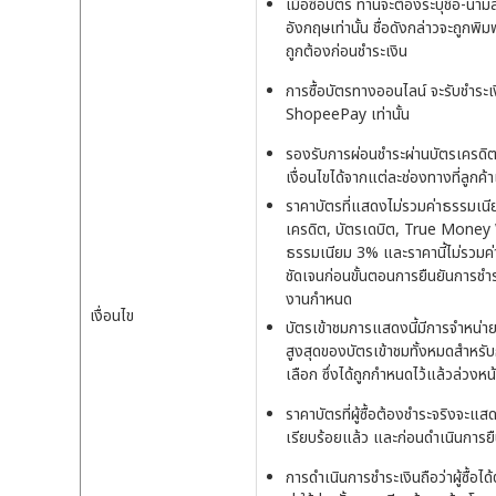
เมื่อซื้อบัตร ท่านจะต้องระบุชื่อ-นา
อังกฤษเท่านั้น ชื่อดังกล่าวจะถูก
ถูกต้องก่อนชำระเงิน
การซื้อบัตรทางออนไลน์ จะรับชำร
ShopeePay เท่านั้น
รองรับการผ่อนชำระผ่านบัตรเครดิ
เงื่อนไขได้จากแต่ละช่องทางที่ลูกค้า
ราคาบัตรที่แสดงไม่รวมค่าธรรมเนียม
เครดิต, บัตรเดบิต, True Money
ธรรมเนียม 3% และราคานี้ไม่รวมค
ชัดเจนก่อนขั้นตอนการยืนยันการชำร
งานกำหนด
เงื่อนไข
บัตรเข้าชมการแสดงนี้มีการจำหน่า
สูงสุดของบัตรเข้าชมทั้งหมดสำหรับกา
เลือก ซึ่งได้ถูกกำหนดไว้แล้วล่วงหน
ราคาบัตรที่ผู้ซื้อต้องชำระจริงจะแส
เรียบร้อยแล้ว และก่อนดำเนินการยื
การดำเนินการชำระเงินถือว่าผู้ซื้