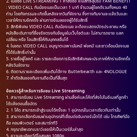
2. เมื่อซื้อ LIVE STREAMING 1 คำสั่งซื้อ จะมีสิทธิ์ลุ้นรับ FAM BENEFIT
: VIDEO CALL กับน้องเนยเป็นเวลา 1 นาที จำนวนผู้โชคดีรวมทั้งหมด 40
ท่าน โดยกิจกรรมจะเกิดขึ้นหลังจากวันที่จัดงาน ซึ่งทางทีมงานจะแจ้งวันและ
เวลาให้ทราบอีกครั้ง ผ่านทางอีเมลของผู้ได้รับสิทธิ์
3. สิทธิพิเศษ VIDEO CALL กับน้องเนย จะต้องแสดงบัตรประชาชน หรือ
หนังสือเดินทางที่ชื่อจริงตรงกับข้อมูลในเว็บไซต์และ ไม่สามารถขาย แลก
เปลี่ยน หรือ โอนสิทธิ์ให้กับบุคคลอื่นได้
4. ในขณะ VIDEO CALL อนุญาตเฉพาะมัมหมี พ่อหมี และชาวด้อมน้องเนย
ที่ได้รับสิทธิ์เท่านั้น
5. รายชื่อผู้โชคดี และ รายละเอียดการรับสิทธิพิเศษจะประกาศให้ทราบอีกครั้ง
หลังวันจัดงาน
6. ติดตามรายละเอียดเพิ่มเติมได้ทาง Butterbear.th และ 4NOLOGUE
7. คำตัดสินของทีมงานถือเป็นที่สิ้นสุด
ข้อควรรู้สำหรับการรับชม Live Streaming
1. สามารถรับชม Live Streaming ผ่านลิ้งค์และโค้ดที่ส่งไปในอีเมลที่ลูกค้า
ได้แจ้งตอนซื้อบัตร
2. 1 โค้ด สามารถเข้าสู่ระบบได้ครั้งละ 1 อุปกรณ์ในเวลาเดียวกันเท่านั้น
3. สามารถเลือกรับชมผ่านอุปกรณ์ที่เชื่อมต่ออินเทอร์เน็ตได้ เช่น โทรศัพท์มือ
ถือ คอมพิวเตอร์ และสมาร์ททีวี
4. กรุณาอัพเดทเบราว์เซอร์ให้เป็นเวอร์ชั่นล่าสุด
5. ความละเอียดวีดีโอสูงสุด 1080p