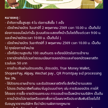
หมายเหตุ :
- จำกัดการซื้อสูงสุด 4 ใบ ต่อการสั่งซื้อ 1 ครั้ง
- เปิดจำหน่ายบัตร วันเสาร์ที่ 2 พฤษภาคม 2569 เวลา 10.00 น. เป็นต้นไป
ช่องทางออนไลน์เท่านั้น (ระบบคิวจะแสดงที่หน้าเว็บไซต์ตั้งแต่เวลา 9:00 น.
และจำหน่ายบัตรเวลา 10:00 น. เป็นต้นไป )
- เปิดจำหน่ายบัตร วันอาทิตย์ที่ 3 พฤษภาคม 2569 เวลา 10.00 น. เป็นต้น
ไป ทุกช่องทางจำหน่าย
- เด็กที่มีความสูงเกิน 100 เซนติเมตร จะต้องมีบัตรในการเข้างาน
- ราคาบัตรยังไม่รวมค่าธรรมเนียมการออกบัตรและค่าออกบัตรพลาสติก
รวมใบละ 50 บาท
- การชำระเงินผ่านบัตรเครดิต, บัตรเดบิต, True Money Wallet,
ShopeePay, Alipay, Wechat pay , QR Promtpay จะมี processing
fee 3%
- ใช้บัตรกระดาษเข้างาน และรับบัตรพลาสติกที่ระลึกที่หน้างานแสดง
- โปรดระวังมิจฉาชีพที่แฝงมาในรูปแบบต่างๆ เช่น การรับจองบัตร การให้
โค้ดจอง การซื้อ-ขายบัตรนอกระบบ การแอบอ้างเป็นพนักงานบริษัทฯ เป็นต้น
- การนำบัตรไปขายต่อหรือแจกเพื่อการโฆษณาหรือประชาสัมพันธ์โดยไม่ได้
รับอนุญาตจากบริษัทฯ ถือว่ามีความผิดทางกฎหมาย