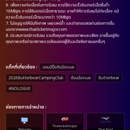
6. เพื่อความต่อเนื่องในการรับชม ควรใช้ความเร็วอินเทอร์เน็ตขั้นต่ำ
10Mbps การใช้อินเทอร์เน็ตสาธารณะ อาจทำให้การรับชมไม่ต่อเนื่อง แม้
ความเร็วอินเทอร์เน็ตจะมากกว่า 10Mbps
7. ไม่อนุญาตให้บันทึกภาพ เผยแพร่ซ้ำ และถ่ายทอดสดผ่านช่องทางอื่น
นอกจากwww.thaiticketmajor.com
8. ประสบการณ์การรับชม รวมถึงคุณภาพของภาพและเสียง อาจขึ้นอยู่กับ
คุณภาพเครือข่าย/สภาพแวดล้อมของผู้ใช้และปัจจัยภายนอกอื่นๆ
เเท็กที่เกี่ยวข้อง :
แคมป์ปิ้งกับน้องเนย
2026ButterbearCampingClub
ด้อมน้องเนย
Butterbear
4NOLOGUE
ช่องทางการจำหน่าย :
Thaiticketmajor
Website
Thai Post