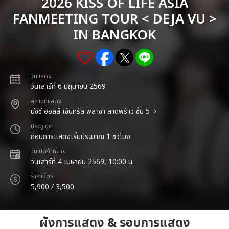
2026 KISS OF LIFE ASIA
FANMEETING TOUR < DEJA VU >
IN BANGKOK
วันแสดง
วันเสาร์ที่ 6 มิถุนายน 2569
สถานที่แสดง
บีซีซี ฮอลล์ เซ็นทรัล พลาซ่า ลาดพร้าว ชั้น 5
ประตูเปิด
ก่อนการแสดงเริ่มประมาณ 1 ชั่วโมง
วันเปิดจำหน่าย
วันเสาร์ที่ 4 เมษายน 2569, 10:00 น.
ราคาบัตร
5,900 / 3,500
ผังการแสดง & รอบการแสดง