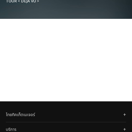
TOUR < DEJA VU >
IN BANGKOK
ไทยทิคเก็ตเมเจอร์
บริการ