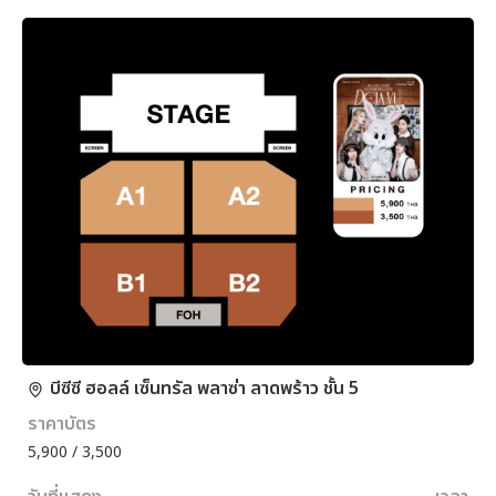
บีซีซี ฮอลล์ เซ็นทรัล พลาซ่า ลาดพร้าว ชั้น 5
ราคาบัตร
5,900 / 3,500