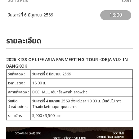
วันที่แสดง
เวลา
18:00
วันเสาร์ที่ 6 มิถุนายน 2569
รายละเอียด
2026 KISS OF LIFE ASIA FANMEETING TOUR <DEJA VU> IN
BANGKOK
วันที่แสดง :
วันเสาร์ที่ 6 มิถุนายน 2569
เวลาแสดง :
18:00 น.
สถานที่แสดง :
BCC HALL, เซ็นทรัลพลาซ่า ลาดพร้าว
วันเปิด
วันเสาร์ที่ 4 เมษายน 2569 ตั้งแต่เวลา 10:00 น. เป็นต้นไป ทาง
จำหน่ายบัตร :
Thaiticketmajor ทุกช่องทาง
ราคาบัตร :
5,900 / 3,500 บาท