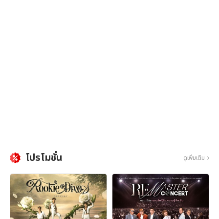
โปรโมชั่น
ดูเพิ่มเติม