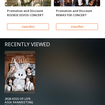
Promotion and Discount
Promotion and Discount
ROOKIE DIVOS CONCERT
REMASTER CONCERT
รายละเอียด
รายละเอียด
RECENTLY VIEWED
2026 KISS OF LIFE
ASIA FANMEETING