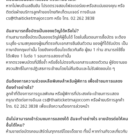
หากไม่พบอีเมลยืนยัน โปรดตรวจสอบโฟลเดอร์ขยะหรือสแปมของคุณ หรือ
ติดต่อฝ่ายบริการลูกค้าของไทยทิคเก็ตเมเจอร์ ทางอีเมล
cs@thaiticketmajor.com หรือ โทร. 02 262 3838
ฉันสามารถซื้อบัตรเป็นของขวัญได้หรือไม่?
ท่านสามารถซื้อบัตรเป็นของขวัญให้ผู้อื่นได้ โดยในขั้นตอนการซื้อบัตร จะต้อง
ระบุชื่อ-นามสกุลของผู้ชมที่ตรงกับเอกสารยืนยันตัวตน ของผู้ที่ได้รับบัตร เป็น
ภาษาอังกฤษเท่านั้น โดยยังคงเงื่อนไขเดียวกันคือ ผู้ชม 1 ท่าน สามารถใช้ชื่อ
ได้เพียง 1 ใบต่อ 1 รอบการแสดงเท่านั้น
หากตรวจพบบัตรที่มีชื่อซ้ำ หรือชื่อไม่ตรงกับเอกสารแสดงตัวตน ผู้จัดงานขอ
สงวนสิทธิ์ในการปฏิเสธการเข้าชมโดยไม่คืนเงินและไม่รับผิดชอบใด ๆ
ฉันต้องการความช่วยเหลือพิเศษสำหรับผู้พิการ เพื่อเข้าชมการแสดง
ต้องทำอย่างไร?
ลูกค้าที่ต้องการการดูแลพิเศษ หรือผู้พิการที่ประสงค์จะเข้าชมการแสดง
กรุณาติดต่อทางอีเมล cs@thaiticketmajor.com หรือฝ่ายบริการลูกค้า
โทร. 02 262 3838 เพื่อแจ้งความต้องการล่วงหน้า
ฉันไม่สามารถเข้าร่วมชมการแสดงได้ ฉันจะทำอย่างไร ขายบัตรต่อให้คน
อื่นได้ไหม?
ห้ามขายต่อบัตรคอนเสิร์ตในทุกกรณีโดยเด็ดขาด ทั้งนี้ หากท่านกังวลเกี่ยวกับ