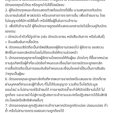
บัตรของคุณรั่วไหล หรือถูกนำไปใช้โดยมิชอบ
2.
ผู้ถือบัตรทุกคนจะต้องแสดงตัวพร้อมบัตรที่มีชื่อ-นามสกุลตรงกับบัตร
ประชาชนใบขับขี่ พาสปอร์ต หรือเอกสารทางราชการอื่น เพื่อเข้าชมงาน โดย
ไม่อนุญาตให้มีการใช้ชื่อซ้ำ หรือใช้ชื่อผู้อื่นในการเข้างาน
3.
เพื่อให้เข้างานได้ ผู้ถือบัตรอาจถูกขอให้แสดงเอกสารต่อไปนี้ควบคู่กับบัตร
ของตน:
○
บัตรประจำตัวที่มีรูปถ่าย (เช่น บัตรประชาชน หนังสือเดินทาง หรือใบขับขี่)
○
อีเมลยืนยันการซื้อบัตร
4.
บัตรคอนเสิร์ตถือเป็นทรัพย์สินของผู้จัดงานตลอดไป ผู้จัดงาน ขอสงวน
สิทธิ์ในการยกเลิกบัตรโดยไม่ต้องแจ้งให้ทราบล่วงหน้า
5.
บัตรของคุณถูกขายโดยผู้จัดงานโดยตรงให้กับผู้ชม บัตรใดๆ ที่ซื้อจากหน่วย
งานธุรกิจหรือผู้ค้าที่ละเมิดข้อกำหนดและเงื่อนไขการขายบัตรจะถูกยกเลิก
การซื้อบัตรถือเป็นการยอมรับข้อกำหนดและเงื่อนไขเหล่านี้อันเป็นการยืนยัน
ว่าคุณเป็นผู้ชม
6.
บัตรของคุณจะถูกยกเลิกทันทีหากพบการขายต่อหรือเสนอขาย บัตรที่ขาย
ผ่านบุคคลที่สามและผู้ค้าอื่นๆ ที่ไม่ได้รับอนุญาต รวมถึงเว็บไซต์ประมูล
ออนไลน์ จะไม่สามารถใช้เข้าชมได้ การขายบัตรซ้ำจะทำให้บัตรใช้งานไม่ได้ ไม่
ถูกต้อง และอาจนำไปสู่การปฏิเสธการเข้างานและ/หรือปฏิเสธการได้รับสิทธิ
ประโยชน์หรือสิทธิพิเศษอื่นๆ
7.
บัตรของคุณจะถูกปฏิเสธการเข้างานหากบัตรถูกดัดแปลง ปลอมแปลง ทำ
ซ้ำ หรือไม่สามารถตรวจสอบความถูกต้องได้