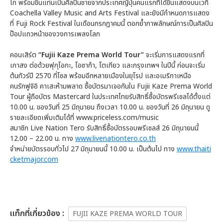
โก พร้อมขึ้นแท่นเป็นศิลปินชายจากประเทศญี่ปุ่นคนแรกที่ได้ขึ้นแสดงบนเวที
Coachella Valley Music and Arts Festival และยังมีกำหนดการแสดง
ที่ Fuji Rock Festival ในเดือนกรกฎาคมนี้ ตอกย้ำภาพลักษณ์การเป็นศิลปิน
ป๊อปแถวหน้าของวงการเพลงโลก
คอนเสิร์ต
“Fujii Kaze Prema World Tour”
จะเริ่มการแสดงแรกที่
เกาสง ต่อด้วยฟุกุโอกะ, โอซาก้า, โตเกียว และกรุงเทพฯ ในปีนี้ ก่อนจะเริ่ม
ต้นทัวร์ปี 2570 ที่โซล พร้อมอีกหลายเมืองในยุโรป และอเมริกาเหนือ
คนรักฟูจิอิ คาเสะห้ามพลาด ซื้อบัตรมาเจอกันใน Fujii Kaze Prema World
Tour ผู้ถือบัตร Mastercard ในประเทศไทยรับสิทธิ์ซื้อบัตรพรีเซลได้ตั้งแต่
10.00 น. ของวันที่ 25 มิถุนายน ถึงเวลา 10.00 น. ของวันที่ 26 มิถุนายน ดู
รายละเอียดเพิ่มเติมได้ที่ www.priceless.com/music
สมาชิก Live Nation Tero รับสิทธิ์ซื้อบัตรรอบพรีเซลส์ 26 มิถุนายนนี้
12.00 – 22.00 น. ทาง
www.livenationtero.co.th
จำหน่ายบัตรรอบทั่วไป 27 มิถุนายนนี้ 10.00 น. เป็นต้นไป ทาง
www.thaiti
cketmajor.com
เเท็กที่เกี่ยวข้อง :
FUJII KAZE PREMA WORLD TOUR