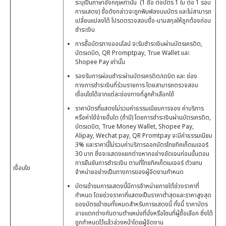
ระบุเป็นภาษาอังกฤษเท่านั้น (1 ชื่อ ต่อบัตร 1 ใบ ต่อ 1 รอบ
การแสดง) ชื่อดังกล่าวจะถูกพิมพ์ลงบนบัตร และไม่สามารถ
เปลี่ยนแปลงได้ โปรดตรวจสอบชื่อ-นามสกุลให้ถูกต้องก่อน
ชำระเงิน
การซื้อบัตรทางออนไลน์ จะรับชำระเงินผ่านบัตรเครดิต,
บัตรเดบิต, QR Promptpay, True Wallet และ
Shopee Pay เท่านั้น
รองรับการผ่อนชำระผ่านบัตรเครดิต/เดบิต และ ช่อง
ทางการชำระเงินที่ร่วมรายการ โดยสามารถตรวจสอบ
เงื่อนไขได้จากแต่ละช่องทางที่ลูกค้าเลือกใช้
ราคาบัตรที่แสดงไม่รวมค่าธรรมเนียมการจอง ค่าบริการ
หรือค่าใช้จ่ายอื่นใด (ถ้ามี) โดยการชำระเงินผ่านบัตรเครดิต,
บัตรเดบิต, True Money Wallet, Shopee Pay,
Alipay, Wechat pay, QR Promtpay จะมีค่าธรรมเนียม
3% และราคานี้ไม่รวมค่าบริการออกบัตรไทยทิคเก็ตเมเจอร์
30 บาท ซึ่งจะแสดงแยกต่างหากอย่างชัดเจนก่อนขั้นตอน
การยืนยันการชำระเงิน ตามที่ไทยทิคเก็ตเมเจอร์ ตัวแทน
เงื่อนไข
จำหน่ายอย่างเป็นทางการของผู้จัดงานกำหนด
บัตรเข้าชมการแสดงนี้มีการจำหน่ายภายใต้ช่วงราคาที่
กำหนด โดยช่วงราคาที่แสดงเป็นราคาต่ำสุดและราคาสูงสุด
ของบัตรเข้าชมทั้งหมดสำหรับการแสดงนี้ ทั้งนี้ ราคาบัตร
อาจแตกต่างกันตามตำแหน่งที่นั่งหรือโซนที่ผู้ซื้อเลือก ซึ่งได้
ถูกกำหนดไว้แล้วล่วงหน้าโดยผู้จัดงาน