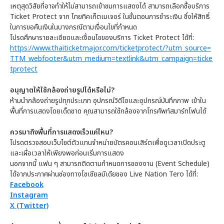
เหตุสุดวิสัยที่อาจทำให้ไม่สามารถเข้าชมการแสดงได้ สามารถเลือกซื้อบริการ
Ticket Protect จาก ไทยทิคเก็ตเมเจอร์ ในขั้นตอนการชำระเงิน ซึ่งให้สิทธิ์
ในการขอคืนเงินในบางกรณีตามเงื่อนไขที่กำหนด
โปรดศึกษารายละเอียดและเงื่อนไขของบริการ Ticket Protect ได้ที่:
https://www.thaiticketmajor.com/ticketprotect/?utm_source=
TTM_webfooter&utm_medium=textlink&utm_campaign=ticke
tprotect
อนุญาตให้ใช้กล้องถ่ายรูปได้หรือไม่?
ห้ามนำกล้องถ่ายรูปทุกประเภท อุปกรณ์วิดีโอและอุปกรณ์บันทึกภาพ เข้าใน
พื้นที่การแสดงโดยเด็ดขาด คุณสามารถใช้กล้องจากโทรศัพท์สมาร์ทโฟนได้
ควรมาถึงพื้นที่การแสดงเร็วแค่ไหน?
โปรดตรวจสอบเว็บไซต์ตัวแทนจำหน่ายบัตรคอนเสิร์ตเพื่อดูเวลาเปิดประตู
และเผื่อเวลาให้เพียงพอก่อนเริ่มการแสดง
นอกจากนี้ แฟน ๆ สามารถติดตามกำหนดการของงาน (Event Schedule)
ได้จากประกาศผ่านช่องทางโซเชียลมีเดียของ Live Nation Tero ได้ที่:
Facebook
Instagram
X (Twitter)