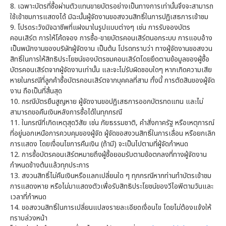
8.
เฉพาะบัตรที่ซื้อผ่านตัวแทนขายบัตรอย่างเป็นทางการเท่านั้นจึงจะสามารถ
ใช้เข้าชมการแสดงได้ มิฉะนั้นผู้จัดงานขอสงวนสิทธิ์ในการปฏิเสธการเข้าชม
9.
โปรดระวังมิจฉาชีพที่แฝงมาในรูปแบบต่างๆ เช่น การรับจองบัตร
คอนเสิร์ต การให้โค้ดจอง การซื้อ-ขายบัตรคอนเสิร์ตนอกระบบ การแอบอ้าง
เป็นพนักงานของบริษัทผู้จัดงาน เป็นต้น โปรดทราบว่า ทางผู้จัดงานขอสงวน
สิทธิ์ในการให้สิทธิประโยชน์ของบัตรชมคอนเสิร์ตโดยยึดตามข้อมูลของผู้ซื้อ
บัตรคอนเสิร์ตจากผู้จัดงานเท่านั้น และจะไม่รับผิดชอบใดๆ หากเกิดความเสีย
หายในกรณีที่ลูกค้าซื้อบัตรคอนเสิร์ตจากบุคคลที่สาม ทั้งนี้ การตัดสินของผู้จัด
งาน ถือเป็นที่สิ้นสุด
10.
กรณีบัตรยืนสูญหาย ผู้จัดงานขอปฏิเสธการออกบัตรทดแทน และไม่
สามารถขอคืนเงินหลังการซื้อได้ในทุกกรณี
11.
ในกรณีที่เกิดเหตุสุดวิสัย เช่น ภัยธรรมชาติ, คำสั่งภาครัฐ หรือเหตุการณ์
ที่อยู่นอกเหนือการควบคุมของผู้จัด ผู้จัดขอสงวนสิทธิ์ในการเลื่อน หรือยกเลิก
การแสดง โดยเงื่อนไขการคืนเงิน (ถ้ามี) จะเป็นไปตามที่ผู้จัดกำหนด
12.
การซื้อบัตรคอนเสิร์ตหมายถึงผู้ซื้อยอมรับตามข้อตกลงที่ทางผู้จัดงาน
กำหนดข้างต้นแล้วทุกประการ
13. สงวนสิทธิ์ไม่คืนเงินหรือแลกเปลี่ยนใด ๆ ทุกกรณีหากท่านทำบัตรเข้าชม
การแสดงหาย หรือไม่มาแสดงตัวเพื่อรับสิทธิประโยชน์ของวีไอพีตามวันและ
เวลาที่กำหนด
14. ขอสงวนสิทธิ์ในการเปลี่ยนแปลงรายละเอียดเงื่อนไข โดยไม่ต้องแจ้งให้
ทราบล่วงหน้า