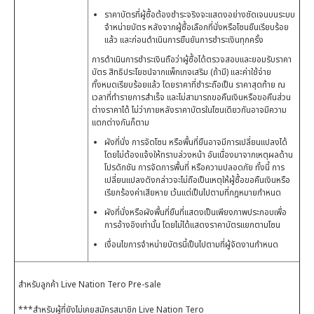
ราคาบัตรที่ผู้ซื้อต้องชำระจริงจะแสดงอย่างชัดเจนบนระบบ
จำหน่ายบัตร หลังจากผู้ซื้อเลือกที่นั่งหรือโซนยืนเรียบร้อย
แล้ว และก่อนดำเนินการยืนยันการชำระเงินทุกครั้ง
การดำเนินการชำระเงินถือว่าผู้ซื้อได้ตรวจสอบและยอมรับราคา
บัตร สิทธิประโยชน์จากแพ็กเกจเสริม (ถ้ามี) และค่าใช้จ่าย
ทั้งหมดเรียบร้อยแล้ว โดยราคาที่ชำระถือเป็น ราคาสุดท้าย ณ
เวลาที่ทำรายการสำเร็จ และไม่สามารถขอคืนเงินหรือขอคืนส่วน
ต่างราคาได้ ไม่ว่าภายหลังราคาบัตรในโซนเดียวกันอาจมีความ
แตกต่างกันก็ตาม
ผังที่นั่ง การจัดโซน หรือพื้นที่ยืนอาจมีการเปลี่ยนแปลงได้
โดยไม่ต้องแจ้งให้ทราบล่วงหน้า อันเนื่องมาจากเหตุผลด้าน
โปรดักชัน การจัดการพื้นที่ หรือความปลอดภัย ทั้งนี้ การ
เปลี่ยนแปลงดังกล่าวจะไม่ถือเป็นเหตุให้ผู้ซื้อขอคืนเงินหรือ
เรียกร้องค่าเสียหาย เว้นแต่เป็นไปตามที่กฎหมายกำหนด
ผังที่นั่งหรือผังพื้นที่ยืนที่แสดงเป็นเพียงภาพประกอบเพื่อ
การอ้างอิงเท่านั้น โดยไม่ได้แสดงราคาบัตรแยกตามโซน
เงื่อนไขการจำหน่ายบัตรนี้เป็นไปตามที่ผู้จัดงานกำหนด
สำหรับลูกค้า Live Nation Tero Pre-sale
***สำหรับผู้ที่ยังไม่เคยสมัครสมาชิก Live Nation Tero