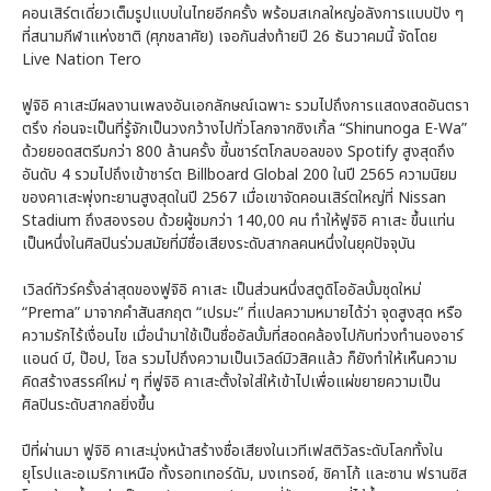
คอนเสิร์ตเดี่ยวเต็มรูปแบบในไทยอีกครั้ง พร้อมสเกลใหญ่อลังการแบบปัง ๆ
ที่สนามกีฬาแห่งชาติ (ศุภชลาศัย) เจอกันส่งท้ายปี 26 ธันวาคมนี้ จัดโดย
Live Nation Tero
ฟูจิอิ คาเสะมีผลงานเพลงอันเอกลักษณ์เฉพาะ รวมไปถึงการแสดงสดอันตรา
ตรึง ก่อนจะเป็นที่รู้จักเป็นวงกว้างไปทั่วโลกจากซิงเกิ้ล “Shinunoga E-Wa”
ด้วยยอดสตรีมกว่า 800 ล้านครั้ง ขี้นชาร์ตโกลบอลของ Spotify สูงสุดถึง
อันดับ 4 รวมไปถึงเข้าชาร์ต Billboard Global 200 ในปี 2565 ความนิยม
ของคาเสะพุ่งทะยานสูงสุดในปี 2567 เมื่อเขาจัดคอนเสิร์ตใหญ่ที่ Nissan
Stadium ถึงสองรอบ ด้วยผู้ชมกว่า 140,00 คน ทำให้ฟูจิอิ คาเสะ ขึ้นแท่น
เป็นหนึ่งในศิลปินร่วมสมัยที่มีชื่อเสียงระดับสากลคนหนึ่งในยุคปัจจุบัน
เวิลด์ทัวร์ครั้งล่าสุดของฟูจิอิ คาเสะ เป็นส่วนหนึ่งสตูดิโออัลบั้มชุดใหม่
“Prema” มาจากคำสันสกฤต “เปรมะ” ที่แปลความหมายได้ว่า จุดสูงสุด หรือ
ความรักไร้เงื่อนไข เมื่อนำมาใช้เป็นชื่ออัลบั้มที่สอดคล้องไปกับท่วงทำนองอาร์
แอนด์ บี, ป๊อป, โซล รวมไปถึงความเป็นเวิลด์มิวสิคแล้ว ก็ยังทำให้เห็นความ
คิดสร้างสรรค์ใหม่ ๆ ที่ฟูจิอิ คาเสะตั้งใจใส่ให้เข้าไปเพื่อแผ่ขยายความเป็น
ศิลปินระดับสากลยิ่งขึ้น
ปีที่ผ่านมา ฟูจิอิ คาเสะมุ่งหน้าสร้างชื่อเสียงในเวทีเฟสติวัลระดับโลกทั้งใน
ยุโรปและอเมริกาเหนือ ทั้งรอทเทอร์ดัม, มงเทรอซ์, ชิคาโก้ และซาน ฟรานซิส