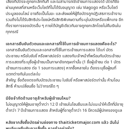
เสี่ยงที่บัตรจะถูกยกเลิกทันที และไม่สามารถใช้เข้าชมการแสดงได้ บัตรที่ซื้อ
ผ่านบุคคลที่สามหรือเว็บไซต์ที่ไม่ได้รับอนุญาต เช่น Viagogo หรือเว็บไซต์
ประมูลออนไลน์ อาจถือเป็นโมฆะ และส่งผลให้ผู้ถือบัตรถูกปฏิเสธการเข้างาน
รวมถึงไม่ได้รับสิทธิประโยชน์หรือสิทธิพิเศษตามที่ระบุในบัตรหรือแพ็กเกจ อีก
ทั้งรายการจองบัตรอื่น ๆ ภายใต้บัญชีเดียวกันอาจถูกยกเลิกโดยไม่คืนเงินใน
ทุกกรณี
เอกสารยืนยันตัวตนและเอกสารที่ใช้ในการเข้าชมการแสดงคืออะไร?
เอกสารยืนยันตัวตนและเอกสารที่ใช้ในการเข้าชมการแสดง ได้แก่ บัตร
ประชาชน หรือใบขับขี่ หรือพาสปอร์ต แสดงกับเจ้าหน้าที่พร้อมกับบัตรเข้าชม
การแสดงที่ระบุชื่อผู้เข้าชมเป็นภาษาอังกฤษเท่านั้น (1 ชื่อผู้เข้าชม ต่อ 1 บัตร
เข้าชมการแสดง ต่อ 1 รอบการแสดง) หากซื้อหลายใบ ต้องระบุชื่อผู้ชมที่
แตกต่างกันในแต่ละใบ
สำคัญ: ชื่อต้องตรงกับบัตรประชาชน ใบขับขี่ หรือพาสปอร์ตเท่านั้น ห้ามโอน
สิทธิ์ ห้ามเปลี่ยนชื่อ ไม่ว่ากรณีใด ๆ
มีข้อจำกัดด้านอายุสำหรับผู้เข้าชมไหม?
ไม่อนุญาตให้ผู้ชมอายุต่ำกว่า 12 ปี เข้าชมในโซนยืนและไม่แนะนำให้เด็กที่มีอายุ
ต่ำกว่า 7 ปีเข้าชมการแสดง สำหรับผู้ที่อายุต่ำกว่า 16 ปีควรมีผู้ปกครองดูแล
หลังจากสั่งซื้อบัตรผ่านช่องทาง thaiticketmajor.com แล้ว ฉันไม่
พบอีเมลยืนยันการสั่งซื้อ ควรทำอย่างไร?