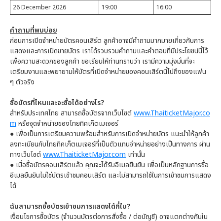
26 December 2026
19:00
16:00
คำถามที่พบบ่อย
ก่อนการเปิดจำหน่ายบัตรคอนเสิร์ต ลูกค้าอาจมีคำถามมากมายเกี่ยวกับการ
แสดงและการเปิดขายบัตร เราได้รวบรวมคำถามและคำตอบที่มีประโยชน์นี้ไว้
เพื่อความสะดวกของลูกค้า ขอเรียนให้ท่านทราบว่า เรามีความมุ่งมั่นที่จะ
เตรียมงานและพยายามให้บัตรที่เปิดจำหน่ายของคอนเสิร์ตนี้ไปถึงของแฟน
ๆ ตัวจริง
ซื้อบัตรที่ไหนและจะซื้อได้อย่างไร?
สำหรับประเทศไทย สามารถซื้อบัตรจากเว็บไซต์
www.ThaiticketMajor.co
m
หรือจุดจำหน่ายของไทยทิคเก็ตเมเจอร์
●
เพื่อเป็นการเตรียมความพร้อมสำหรับการเปิดจำหน่ายบัตร แนะนำให้ลูกค้า
ลงทะเบียนกับไทยทิคเก็ตเมเจอร์ที่เป็นตัวแทนจำหน่ายอย่างเป็นทางการ ผ่าน
ทางเว็บไซต์
www.ThaiticketMajor.com
เท่านั้น
●
เมื่อซื้อบัตรคอนเสิร์ตแล้ว คุณจะได้รับอีเมลยืนยัน เพื่อเป็นหลักฐานการซื้อ
อีเมลยืนยันไม่ใช่บัตรเข้าชมคอนเสิร์ต และไม่สามารถใช้ในการเข้าชมการแสดง
ได้
ฉันสามารถซื้อบัตรเข้าชมการแสดงได้กี่ใบ?
เงื่อนไขการซื้อบัตร (จำนวนบัตรต่อการสั่งซื้อ / ต่อบัญชี) อาจแตกต่างกันใน