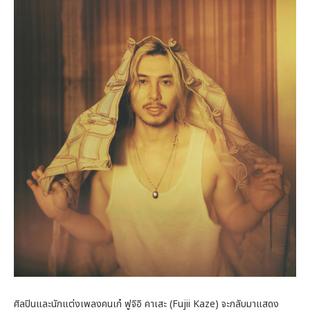
ศิลปินและนักแต่งเพลงคนเก๋ ฟูจิอิ คาเสะ (Fujii Kaze) จะกลับมาแสดง