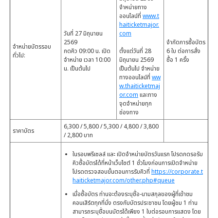
จำหน่ายทาง
ออนไลน์ที่
www.t
haiticketmajor.
วันที่ 27 มิถุนายน
com
2569
จำกัดการซื้อบัตร
จำหน่ายบัตรรอบ
กดคิว 09:00 น. เปิด
ตั้งแต่วันที่ 28
6 ใบ ต่อการสั่ง
ทั่วไป:
จำหน่าย เวลา 10:00
มิถุนายน 2569
ซื้อ 1 ครั้ง
น. เป็นต้นไป
เป็นต้นไป จำหน่าย
ทางออนไลน์ที่
ww
w.thaiticketmaj
or.com
และทาง
จุดจำหน่ายทุก
ช่องทาง
6,300 / 5,800 / 5,300 / 4,800 / 3,800
ราคาบัตร
/ 2,800 บาท
ในรอบพรีเซลล์ และ เปิดจำหน่ายบัตรวันแรก โปรดกดรอรับ
คิวซื้อบัตรได้ที่หน้าเว็บไซต์ 1 ชั่วโมงก่อนการเปิดจำหน่าย
โปรดตรวจสอบขั้นตอนการรับคิวที่
https://corporate.t
haiticketmajor.com/other.php#queue
เมื่อซื้อบัตร ท่านจะต้องระบุชื่อ-นามสกุลของผู้ที่เข้าชม
คอนเสิร์ตทุกที่นั่ง ตรงกับบัตรประชาชน โดยผู้ชม 1 ท่าน
สามารถระบุชื่อบนบัตรได้เพียง 1 ใบต่อรอบการแสดง โดย