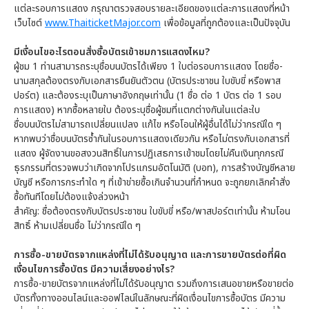
แต่ละรอบการแสดง กรุณาตรวจสอบรายละเอียดของแต่ละการแสดงที่หน้า
เว็บไซต์
www.ThaiticketMajor.com
เพื่อข้อมูลที่ถูกต้องและเป็นปัจจุบัน
มีเงื่อนไขอะไรตอนสั่งซื้อบัตรเข้าชมการแสดงไหม?
ผู้ชม 1 ท่านสามารถระบุชื่อบนบัตรได้เพียง 1 ใบต่อรอบการแสดง โดยชื่อ-
นามสกุลต้องตรงกับเอกสารยืนยันตัวตน (บัตรประชาชน ใบขับขี่ หรือพาส
ปอร์ต) และต้องระบุเป็นภาษาอังกฤษเท่านั้น (1 ชื่อ ต่อ 1 บัตร ต่อ 1 รอบ
การแสดง) หากซื้อหลายใบ ต้องระบุชื่อผู้ชมที่แตกต่างกันในแต่ละใบ
ชื่อบนบัตรไม่สามารถเปลี่ยนแปลง แก้ไข หรือโอนให้ผู้อื่นได้ไม่ว่ากรณีใด ๆ
หากพบว่าชื่อบนบัตรซ้ำกันในรอบการแสดงเดียวกัน หรือไม่ตรงกับเอกสารที่
แสดง ผู้จัดงานขอสงวนสิทธิ์ในการปฏิเสธการเข้าชมโดยไม่คืนเงินทุกกรณี
ธุรกรรมที่ตรวจพบว่าเกิดจากโปรแกรมอัตโนมัติ (บอท), การสร้างบัญชีหลาย
บัญชี หรือการกระทำใด ๆ ที่เข้าข่ายซื้อเกินจำนวนที่กำหนด จะถูกยกเลิกคำสั่ง
ซื้อทันทีโดยไม่ต้องแจ้งล่วงหน้า
สำคัญ: ชื่อต้องตรงกับบัตรประชาชน ใบขับขี่ หรือ/พาสปอร์ตเท่านั้น ห้ามโอน
สิทธิ์ ห้ามเปลี่ยนชื่อ ไม่ว่ากรณีใด ๆ
การซื้อ-ขายบัตรจากแหล่งที่ไม่ได้รับอนุญาต และการขายบัตรต่อที่ผิด
เงื่อนไขการซื้อบัตร มีความเสี่ยงอย่างไร?
การซื้อ-ขายบัตรจากแหล่งที่ไม่ได้รับอนุญาต รวมถึงการเสนอขายหรือขายต่อ
บัตรทั้งทางออนไลน์และออฟไลน์ในลักษณะที่ผิดเงื่อนไขการซื้อบัตร มีความ