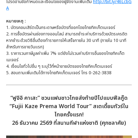
โปรดอ่านข้อกำหนดและเงื่อนไขของผู้จัดงานเพิ่มเติม
http://bit.ly/46LcbG
A
หมายเหตุ :
1. บัตรคอนเสิร์ตเป็นกระดาษหรือบัตรที่ออกโดยไทยทิคเก็ตเมเจอร์
2. การซื้อบัตรผ่านช่องทางออนไลน์ สามารถชำระค่าบริการด้วยบัตรเครดิต
หากชำระด้วยวิธีอื่นต้องทำรายการให้เสร็จภายใน 30 นาที (ภายใน 10 นาที
สำหรับการขายวันแรก)
3. ราคารวมภาษีมูลค่าเพิ่ม 7% แต่ยังไม่รวมค่าบริการอื่นของไทยทิคเก็ต
เมเจอร์
4. เงื่อนไขทั่วไปอื่น ๆ ระบุไว้ที่หน้าขายบัตรของไทยทิคเก็ตเมเจอร์
5. สอบถามเพิ่มเติมได้ทางไทยทิคเก็ตเมเจอร์ โทร 0-262-3838
“ฟูจิอิ คาเสะ” ชวนแฟนชาวไทยส่งท้ายปีไปแบบฟีลกู๊ด
“Fujii Kaze Prema World Tour” สเตเดี้ยมทัวร์ใน
ไทยครั้งแรก!
26 ธันวาคม 2569 ที่สนามกีฬาแห่งชาติ (ศุภชลาศัย)