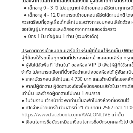
เนื่องจากในสถานที่แสดงมีเสียงดัง ผู้จัดจึงได้กำหนดระเบีย
●
เด็กอายุ 0 - 3 ปี ไม่อนุญาตให้เข้าชมคอนเสิร์ตในทุกกรณ
●
เด็กอายุ 4 - 12 ปี สามารถเข้าชมคอนเสิร์ตได้ตามปกติ โด
ควรเตรียมที่อุดหูเผื่อเด็กเล็กในระหว่างการชมคอนเสิร์ตด้วย
ขอเชิญผู้ปกครองและเด็กออกจากการแสดงชั่วคราว
●
บัตร 1 ใบ ต่อผู้ชม 1 ท่าน (รวมถึงเด็ก)
ประกาศการเข้าชมคอนเสิร์ตสำหรับผู้ที่ต้องใช้รถเข็น (W
ผู้ที่ต้องใช้รถเข็นทุกชนิดที่ประสงค์จะเข้าชมคอนเสิร์ต กร
●
ผู้จัดได้จัดพื้นที่ “ด้านใน” ของห้อง VIP ไว้ เพื่อให้ผู้ที
จำกัด ไม่สามารถเลือกที่นั่งหรือตำแหน่งของห้องได้ ผู้จัดจะเป็น
●
ราคาบัตรคอนเสิร์ตใบละ 4,730 บาท และเจ้าหน้าที่จะขอหลัก
●
หากมีผู้ติดตาม ผู้ติดตามจะต้องซื้อบัตรคอนเสิร์ตในราคาเดีย
เท่านั้น และจำกัดผู้ติดตามไม่เกิน 1 คน/ราย
●
ในวันงาน เจ้าหน้าที่จะพาท่านขึ้นลิฟท์ไปยังห้องที่เตรียมไว้
●
เปิดจำหน่ายบัตรในวันเสาร์ที่ 21 กันยายน 2567 เวลา 11:
https://www.facebook.com/AVALONLIVE
เท่านั้น
●
เงื่อนไขการซื้อบัตรเหมือนเงื่อนไขการซื้อบัตรบุคคลทั่วไป 