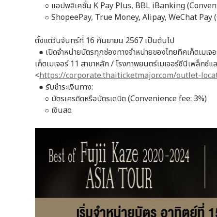
○
แอปพลิเคชั่น K Pay Plus, BBL iBanking (Conven
○
ShopeePay, True Money, Alipay, WeChat Pay (
ตั้งแต่วันจันทร์ที่ 16 กันยายน 2567 เป็นต้นไป
●
เปิดจำหน่ายบัตรทุกช่องทางจำหน่ายของไทยทิคเก็ตเมเจอร์ 
เก็ตเมเจอร์ 11 สาขาหลัก / โรงภาพยนตร์เมเจอร์ซีนีเพล็กซ์และอี
<
https://corporate.thaiticketmajor.com/outlet-loc
●
รับชำระเงินทาง:
○
บัตรเครดิตหรือบัตรเดบิต (Convenience fee: 3%)
○
เงินสด