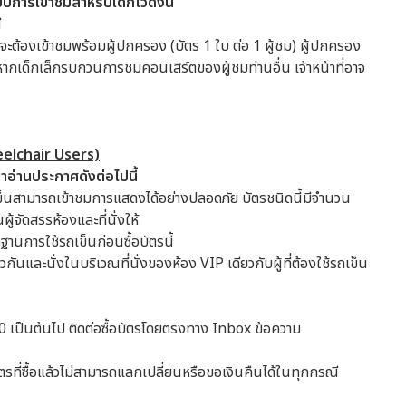
บการเข้าชมสำหรับเด็กไว้ดังนี้
ี
ยจะต้องเข้าชมพร้อมผู้ปกครอง (บัตร 1 ใบ ต่อ 1 ผู้ชม) ผู้ปกครอง
 หากเด็กเล็กรบกวนการชมคอนเสิร์ตของผู้ชมท่านอื่น เจ้าหน้าที่อาจ
heelchair Users)
ุณาอ่านประกาศดังต่อไปนี้
่ใช้รถเข็นสามารถเข้าชมการแสดงได้อย่างปลอดภัย บัตรชนิดนี้มีจำนวน
ผู้จัดสรรห้องและที่นั่งให้
ฐานการใช้รถเข็นก่อนซื้อบัตรนี้
วกันและนั่งในบริเวณที่นั่งของห้อง VIP เดียวกับผู้ที่ต้องใช้รถเข็น
00 เป็นต้นไป ติดต่อซื้อบัตรโดยตรงทาง Inbox ข้อความ
บัตรที่ซื้อแล้วไม่สามารถแลกเปลี่ยนหรือขอเงินคืนได้ในทุกกรณี