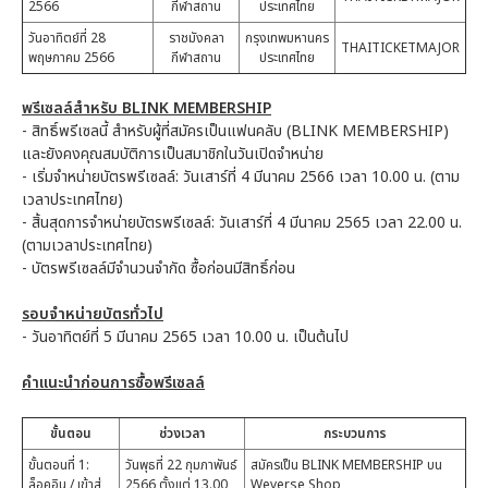
2566
กีฬาสถาน
ประเทศไทย
วันอาทิตย์ที่ 28
ราชมังคลา
กรุงเทพมหานคร
THAITICKETMAJOR
พฤษภาคม 2566
กีฬาสถาน
ประเทศไทย
พรีเซลล์สำหรับ BLINK MEMBERSHIP
-
สิทธิ์พรีเซลนี้ สำหรับผู้ที่สมัครเป็นแฟนคลับ (BLINK MEMBERSHIP)
และยังคงคุณสมบัติการเป็นสมาชิกในวันเปิดจำหน่าย
-
เริ่มจำหน่ายบัตรพรีเซลล์: วันเสาร์ที่ 4 มีนาคม 2566 เวลา 10.00 น. (ตาม
เวลาประเทศไทย)
-
สิ้นสุดการจำหน่ายบัตรพรีเซลล์: วันเสาร์ที่ 4 มีนาคม 2565 เวลา 22.00 น.
(ตามเวลาประเทศไทย)
-
บัตรพรีเซลล์มีจำนวนจำกัด ซื้อก่อนมีสิทธิ์ก่อน
รอบจำหน่ายบัตรทั่วไป
-
วันอาทิตย์ที่ 5 มีนาคม 2565 เวลา 10.00 น. เป็นต้นไป
คำแนะนำก่อนการซื้อพรีเซลล์
ขั้นตอน
ช่วงเวลา
กระบวนการ
ขั้นตอนที่ 1:
วันพุธที่ 22 กุมภาพันธ์
สมัครเป็น BLINK MEMBERSHIP บน
ล็อคอิน / เข้าสู่
2566 ตั้งแต่ 13.00
Weverse Shop