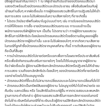
มีชื่อผู้เข้าชมซ้ำกันมากกว่า 1 ใบ ให้ผู้เข้าชมที่เป็นเจ้าของบัตรคอนเสิร์ตมา
แสดงตัวพร้อมด้วยบัตรคอนเสิร์ตและบัตรประชาชน เพื่อยืนยันพร้อมกับผู้
เข้าชมท่านอื่นๆ หากผิดเงื่อนไข ทางผู้จัดของสงวนสิทธิ์ในการปฏิเสธไม่ให้เข้า
ชมการแสดง และจะไม่รับผิดชอบในความเสียหายใดๆ ที่อาจเกิดขึ้น
• โปรดระวังมิจฉาชีพที่แฝงมาในรูปแบบต่างๆ เช่น การรับจองบัตรคอนเสิร์ต
การให้โค้ดจอง การซื้อ-ขายบัตรคอนเสิร์ตนอกระบบ การแอบอ้างเป็น
พนักงานของบริษัทผู้จัดงานฯ เป็นต้น โปรดทราบว่า ทางผู้จัดงานขอสงวน
สิทธิ์ในการให้สิทธิประโยชน์ของบัตรชมคอนเสิร์ตโดยยึดตามข้อมูลของผู้ซื้อ
บัตรคอนเสิร์ตจากผู้จัดเท่านั้น และจะไม่รับผิดชอบใดๆ หากเกิดความเสียหาย
ในกรณีที่ลูกค้าซื้อบัตรคอนเสิร์ตจากบุคคลที่สาม ทั้งนี้ การตัดสินของผู้จัดงาน
ถือเป็นที่สิ้นสุด
• การนำบัตรคอนเสิร์ตไปขายต่อหรือแจกเพื่อการโฆษณาหรือประชาสัมพันธ์
หรือเพื่อจัดกิจกรรมส่งเสริมการขายใดๆ โดยไม่ได้รับอนุญาตจากผู้จัดงาน
ถือว่าผิดเงื่อนไข ผู้จัดงานมีสิทธิยกเลิกบัตรคอนเสิร์ตหรือปฏิเสธไม่ให้เข้าชม
การแสดง รวมถึงยกเลิกสิทธิประโยชน์ใดๆ ของบัตรคอนเสิร์ตที่ขายต่อหรือ
แจกจ่ายโดยไม่ได้รบอนุญาตนั้น
• บัตรคอนเสิร์ตที่ซื้อแล้วไม่สามารถเปลี่ยนรอบและไม่สามารถเปลี่ยนที่นั่งได้
• บัตรคอนเสิร์ตเป็นทรัพย์สินของผู้จัดงาน ไม่อนุญาตให้นำไปจำหน่ายต่อ ขอ
คืนเงิน แลกเปลี่ยน หรือ โอนสิทธิในบัตรแก่ผู้อื่น หากตรวจสอบและพบหลัก
ฐานการกระทำดังกล่าว ผู้จัดงานขอสงวนสิทธิ์ในการยกเลิกการจองในกรณี
ยังไม่ชำระเงินหรือในกรณีที่ชำระเงินแล้วผู้จัดงานมีสิทธิยกเลิกบัตรคอนเสิร์ต
โดยไม่ต้องแจ้งให้ทราบล่วงหน้าและไม่คืนเงินทุกกรณี และมีสิทธินำบัตร