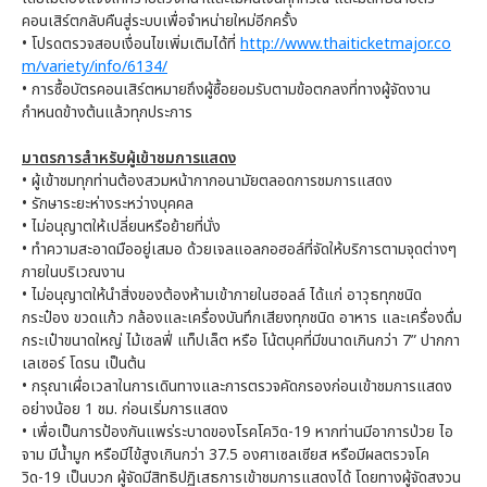
คอนเสิร์ตกลับคืนสู่ระบบเพื่อจำหน่ายใหม่อีกครั้ง
• โปรดตรวจสอบเงื่อนไขเพิ่มเติมได้ที่
http://www.thaiticketmajor.co
m/variety/info/6134/
• การซื้อบัตรคอนเสิร์ตหมายถึงผู้ซื้อยอมรับตามข้อตกลงที่ทางผู้จัดงาน
กำหนดข้างต้นแล้วทุกประการ
มาตรการสําหรับผู้เข้าชมการแสดง
• ผู้เข้าชมทุกท่านต้องสวมหน้ากากอนามัยตลอดการชมการแสดง
• รักษาระยะห่างระหว่างบุคคล
• ไม่อนุญาตให้เปลี่ยนหรือย้ายที่นั่ง
• ทำความสะอาดมืออยู่เสมอ ด้วยเจลแอลกอฮอล์ที่จัดให้บริการตามจุดต่างๆ
ภายในบริเวณงาน
• ไม่อนุญาตให้นำสิ่งของต้องห้ามเข้าภายในฮอลล์ ได้แก่ อาวุธทุกชนิด
กระป๋อง ขวดแก้ว กล้องและเครื่องบันทึกเสียงทุกชนิด อาหาร และเครื่องดื่ม
กระเป๋าขนาดใหญ่ ไม้เซลฟี่ แท็ปเล็ต หรือ โน้ตบุคที่มีขนาดเกินกว่า 7” ปากกา
เลเซอร์ โดรน เป็นต้น
• กรุณาเผื่อเวลาในการเดินทางและการตรวจคัดกรองก่อนเข้าชมการแสดง
อย่างน้อย 1 ชม. ก่อนเริ่มการแสดง
• เพื่อเป็นการป้องกันแพร่ระบาดของโรคโควิด-19 หากท่านมีอาการป่วย ไอ
จาม มีน้ำมูก หรือมีไข้สูงเกินกว่า 37.5 องศาเซลเซียส หรือมีผลตรวจโค
วิด-19 เป็นบวก ผู้จัดมีสิทธิปฏิเสธการเข้าชมการแสดงได้ โดยทางผู้จัดสงวน