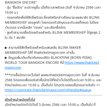
BANGKOK ENCORE”
-
ปุ่ม “ซื้อบัตร” จะปรากฎขึ้น เมื่อถึงเวลาพรีเซล (วันที่ 4 มีนาคม 2566 เวลา
10.00 น.)
-
กรอกรหัสเพื่อใช้สิทธิ์พรีเซล ซึ่งรหัสดังกล่าวคือหมายเลขสมาชิก BLINK
MEMBERSHIP ของลูกค้า โดยกรอกตัวอักษรและตัวเลขทั้งหมด ไม่ต้อง
เว้นวรรค จากนั้นคลิก “ตกลง” และเลือกซื้อบัตร
-
ลูกค้าสามารถซื้อบัตรพรีเซลสำหรับ BLINK MEMBERSHIP ได้สูงสุด 2
ใบ ต่อ 1 สมาชิก
▶ สามารถใช้สิทธิ์พรีเซลสำหรับแฟนคลับ BLINK MAKER
MEMBERSHIP ได้ที่ thaiticketmajor.com เท่านั้น
▶ ข้อมูลเพิ่มเติมเกี่ยวกับคอนเสิร์ต BLACKPINK [BORN PINK]
WORLD TOUR BANGKOK ENCORE ที่นี่
https://www.thaiticket
major.com
***การซื้อบัตรทางเว็บไซต์ www.thaiticketmajor.com วันที่ 4 มีนาคม
2566 โปรดกดเพื่อรอรับคิวซื้อบัตรได้ที่หน้าเว็บไซต์ตั้งแต่เวลา 9.00 น. และ
จำหน่ายบัตรเวลา 10.00 น. เป็นต้นไป โปรดตรวจสอบขั้นตอนการรับคิว >>
https://corporate.thaiticketmajor.com/other.php#queue
เปิดจำหน่ายบัตรทั่วไป
เปิดจำหน่ายบัตรทั่วไปวันที่ 5 มีนาคม 2566 เวลา 10:00 น. เป็นต้นไป ที่