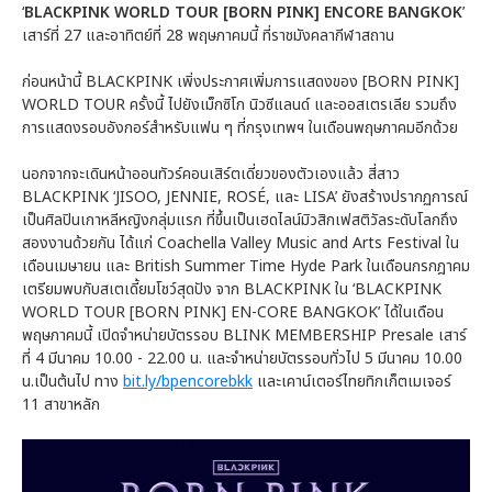
‘
BLACKPINK WORLD TOUR [BORN PINK] ENCORE BANGKOK
’
เสาร์ที่ 27 และอาทิตย์ที่ 28 พฤษภาคมนี้ ที่ราชมังคลากีฬาสถาน
ก่อนหน้านี้ BLACKPINK เพิ่งประกาศเพิ่มการแสดงของ [BORN PINK]
WORLD TOUR ครั้งนี้ ไปยังเม็กซิโก นิวซีแลนด์ และออสเตรเลีย รวมถึง
การแสดงรอบอังกอร์สำหรับแฟน ๆ ที่กรุงเทพฯ ในเดือนพฤษภาคมอีกด้วย
นอกจากจะเดินหน้าออนทัวร์คอนเสิร์ตเดี่ยวของตัวเองแล้ว สี่สาว
BLACKPINK ‘JISOO, JENNIE, ROSÉ, และ LISA’ ยังสร้างปรากฏการณ์
เป็นศิลปินเกาหลีหญิงกลุ่มแรก ที่ขึ้นเป็นเฮดไลน์มิวสิกเฟสติวัลระดับโลกถึง
สองงานด้วยกัน ได้แก่ Coachella Valley Music and Arts Festival ใน
เดือนเมษายน และ British Summer Time Hyde Park ในเดือนกรกฎาคม
เตรียมพบกับสเตเดี้ยมโชว์สุดปัง จาก BLACKPINK ใน ‘BLACKPINK
WORLD TOUR [BORN PINK] EN-CORE BANGKOK’ ได้ในเดือน
พฤษภาคมนี้ เปิดจำหน่ายบัตรรอบ BLINK MEMBERSHIP Presale เสาร์
ที่ 4 มีนาคม 10.00 - 22.00 น. และจำหน่ายบัตรรอบทั่วไป 5 มีนาคม 10.00
น.เป็นต้นไป ทาง
bit.ly/bpencorebkk
และเคาน์เตอร์ไทยทิกเก็ตเมเจอร์
11 สาขาหลัก