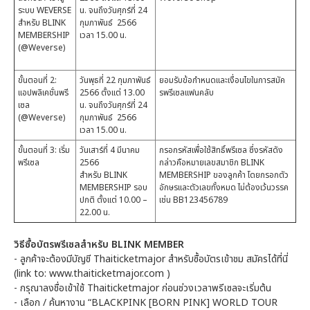
ระบบ WEVERSE
น. จนถึงวันศุกร์ที่ 24
สำหรับ BLINK
กุมภาพันธ์ 2566
MEMBERSHIP
เวลา 15.00 น.
(@Weverse)
ขั้นตอนที่ 2:
วันพุธที่ 22 กุมภาพันธ์
ยอมรับข้อกำหนดและเงื่อนไขในการสมัค
แอปพลิเคชั่นพรี
2566 ตั้งแต่ 13.00
รพรีเซลแฟนคลับ
เซล
น. จนถึงวันศุกร์ที่ 24
(@Weverse)
กุมภาพันธ์ 2566
เวลา 15.00 น.
ขั้นตอนที่ 3: เริ่ม
วันเสาร์ที่ 4 มีนาคม
กรอกรหัสเพื่อใช้สิทธิ์พรีเซล ซึ่งรหัสดัง
พรีเซล
2566
กล่าวคือหมายเลขสมาชิก BLINK
สำหรับ BLINK
MEMBERSHIP ของลูกค้า โดยกรอกตัว
MEMBERSHIP รอบ
อักษรและตัวเลขทั้งหมด ไม่ต้องเว้นวรรค
ปกติ ตั้งแต่ 10.00 –
เช่น BB123456789
22.00 น.
วิธีซื้อบัตรพรีเซลสำหรับ BLINK MEMBER
-
ลูกค้าจะต้องมีบัญชี Thaiticketmajor สำหรับซื้อบัตรเข้าชม สมัครได้ที่นี่
(link to: www.thaiticketmajor.com )
-
กรุณาลงชื่อเข้าใช้ Thaiticketmajor ก่อนช่วงเวลาพรีเซลจะเริ่มต้น
-
เลือก / ค้นหางาน “BLACKPINK [BORN PINK] WORLD TOUR