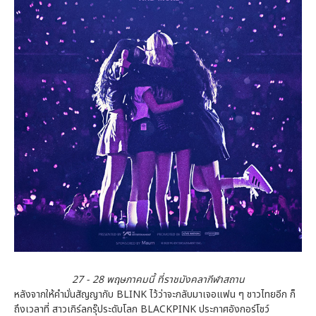
27 - 28 พฤษภาคมนี้ ที่ราชมังคลากีฬาสถาน
หลังจากให้คำมั่นสัญญากับ BLINK ไว้ว่าจะกลับมาเจอแฟน ๆ ชาวไทยอีก ก็
ถึงเวลาที่ สาวเกิร์ลกรุ๊ประดับโลก BLACKPINK ประกาศอังกอร์โชว์