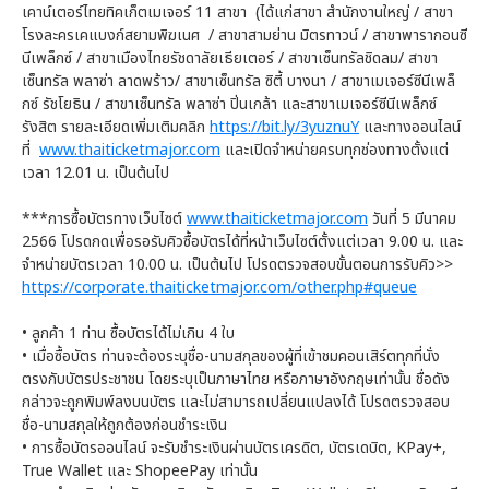
เคาน์เตอร์ไทยทิคเก็ตเมเจอร์ 11 สาขา (ได้แก่สาขา สำนักงานใหญ่ / สาขา
โรงละครเคแบงก์สยามพิฆเนศ / สาขาสามย่าน มิตรทาวน์ / สาขาพารากอนซี
นีเพล็กซ์ / สาขาเมืองไทยรัชดาลัยเธียเตอร์ / สาขาเซ็นทรัลชิดลม/ สาขา
เซ็นทรัล พลาซ่า ลาดพร้าว/ สาขาเซ็นทรัล ซิตี้ บางนา / สาขาเมเจอร์ซีนีเพล็
กซ์ รัชโยธิน / สาขาเซ็นทรัล พลาซ่า ปิ่นเกล้า และสาขาเมเจอร์ซีนีเพล็กซ์
รังสิต รายละเอียดเพิ่มเติมคลิก
https://bit.ly/3yuznuY
และทางออนไลน์
ที่
www.thaiticketmajor.com
และเปิดจำหน่ายครบทุกช่องทางตั้งแต่
เวลา 12.01 น. เป็นต้นไป
***การซื้อบัตรทางเว็บไซต์
www.thaiticketmajor.com
วันที่ 5 มีนาคม
2566 โปรดกดเพื่อรอรับคิวซื้อบัตรได้ที่หน้าเว็บไซต์ตั้งแต่เวลา 9.00 น. และ
จำหน่ายบัตรเวลา 10.00 น. เป็นต้นไป โปรดตรวจสอบขั้นตอนการรับคิว>>
https://corporate.thaiticketmajor.com/other.php#queue
• ลูกค้า 1 ท่าน ซื้อบัตรได้ไม่เกิน 4 ใบ
• เมื่อซื้อบัตร ท่านจะต้องระบุชื่อ-นามสกุลของผู้ที่เข้าชมคอนเสิร์ตทุกที่นั่ง
ตรงกับบัตรประชาชน โดยระบุเป็นภาษาไทย หรือภาษาอังกฤษเท่านั้น ชื่อดัง
กล่าวจะถูกพิมพ์ลงบนบัตร และไม่สามารถเปลี่ยนแปลงได้ โปรดตรวจสอบ
ชื่อ-นามสกุลให้ถูกต้องก่อนชำระเงิน
• การซื้อบัตรออนไลน์ จะรับชำระเงินผ่านบัตรเครดิต, บัตรเดบิต, KPay+,
True Wallet และ ShopeePay เท่านั้น