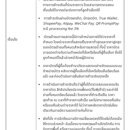
ทางการชำระเงินที่ร่วมรายการ โดยสามารถตรวจสอบ
เงื่อนไขได้จากแต่ละช่องทางที่ลูกค้าเลือกใช้
การชำระเงินผ่านบัตรเครดิต
,
บัตรเดบิต
, True Wallet ,
ShopeePay, Alipay, WeChat Pay, QR PromptPay
จะมี
processing fee 3%
บัตรเข้าชมการแสดงนี้มีการจำหน่ายภายใต้ช่วงราคาที่
เงื่อนไข
กำหนด โดยช่วงราคาที่แสดงเป็นราคาต่ำสุดและราคาสูงสุด
ของบัตรเข้าชมทั้งหมดสำหรับการแสดงนี้ ทั้งนี้ ราคาบัตร
อาจแตกต่างกันตามตำแหน่งที่นั่งหรือโซนที่ผู้ซื้อเลือก ซึ่งได้
ถูกกำหนดไว้แล้วล่วงหน้าโดยผู้จัดงาน
ราคาบัตรที่ผู้ซื้อต้องชำระจริงจะแสดงอย่างชัดเจนบนระบบ
จำหน่ายบัตร หลังจากผู้ซื้อเลือกที่นั่งหรือโซนยืนเรียบร้อย
แล้ว และก่อนดำเนินการยืนยันการชำระเงินทุกครั้ง
การดำเนินการชำระเงินถือว่าผู้ซื้อได้ตรวจสอบและยอมรับ
ราคาบัตร สิทธิประโยชน์จากแพ็กเกจวีไอพี
(
ถ้ามี
)
และค่าใช้
จ่ายทั้งหมดเรียบร้อยแล้ว โดยราคาที่ชำระถือเป็น ราคา
สุดท้าย ณ เวลาที่ทำรายการสำเร็จ และไม่สามารถขอคืนเงิน
หรือขอคืนส่วนต่างราคาได้ ไม่ว่าภายหลังราคาบัตรในโซน
เดียวกันอาจมีความแตกต่างกันก็ตาม
ผังที่นั่ง การจัดโซนอาจมีการเปลี่ยนแปลงได้โดยไม่ต้องแจ้ง
ให้ทราบล่วงหน้า อันเนื่องมาจากเหตุผลด้านโปรดักชัน การ
จัดการพื้นที่ หรือความปลอดภัย ทั้งนี้ การเปลี่ยนแปลงดัง