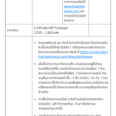
ทางทางออนไลน์ที่
www.thaiticket
major.com
และ
ทางจุดจำหน่ายทุก
ช่องทาง
3,300
บาท
(VIP Package)
ราคาบัตร
2,500 – 2,800
บาท
ในรอบพรีเซลล์ และ เปิดจำหน่ายบัตรวันแรก โปรดกดรอรับ
คิวซื้อบัตรได้ที่หน้าเว็บไซต์ 1 ชั่วโมงก่อนการเปิดจำหน่าย
โปรดตรวจสอบขั้นตอนการรับคิวที่
https://corporate.t
haiticketmajor.com/other.php#queue
เมื่อซื้อบัตร ท่านจะต้องระบุชื่อ
-
นามสกุลของผู้ที่เข้าชม
คอนเสิร์ตทุกที่นั่ง ตรงกับบัตรประชาชน โดยผู้ชม
1
ท่าน
สามารถระบุชื่อบนบัตรได้เพียง
1
ใบต่อรอบการแสดง โดย
ระบุเป็นภาษาอังกฤษเท่านั้น
(1
ชื่อ ต่อบัตร
1
ใบ ต่อ
1
รอบ
การแสดง
)
ชื่อดังกล่าวจะถูกพิมพ์ลงบนบัตร และไม่สามารถ
เปลี่ยนแปลงได้ โปรดตรวจสอบชื่อ
-
นามสกุลให้ถูกต้องก่อน
ชำระเงิน
การซื้อบัตรทางออนไลน์ จะรับชำระเงินผ่านบัตรเครดิต
,
บัตรเดบิต
, QR PromptPay, True Wallet
และ
ShopeePay
เท่านั้น
รองรับการผ่อนชำระผ่านบัตรเครดิต
/
เดบิต และ ช่อง