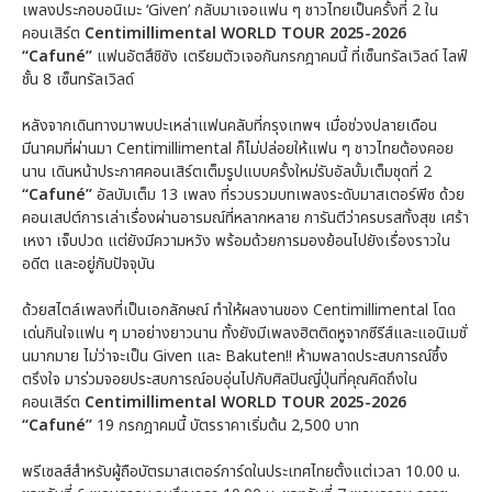
เพลงประกอบอนิเมะ ‘Given’ กลับมาเจอแฟน ๆ ชาวไทยเป็นครั้งที่ 2 ใน
คอนเสิร์ต
Centimillimental WORLD TOUR 2025-2026
“Cafuné”
แฟนอัตสึชิซัง เตรียมตัวเจอกันกรกฎาคมนี้ ที่เซ็นทรัลเวิลด์ ไลฟ์
ชั้น 8 เซ็นทรัลเวิลด์
หลังจากเดินทางมาพบปะเหล่าแฟนคลับที่กรุงเทพฯ เมื่อช่วงปลายเดือน
มีนาคมที่ผ่านมา Centimillimental ก็ไม่ปล่อยให้แฟน ๆ ชาวไทยต้องคอย
นาน เดินหน้าประกาศคอนเสิร์ตเต็มรูปแบบครั้งใหม่รับอัลบั้มเต็มชุดที่ 2
“Cafuné”
อัลบัมเต็ม 13 เพลง ที่รวบรวมบทเพลงระดับมาสเตอร์พีซ ด้วย
คอนเสปต์การเล่าเรื่องผ่านอารมณ์ที่หลากหลาย การันตีว่าครบรสทั้งสุข เศร้า
เหงา เจ็บปวด แต่ยังมีความหวัง พร้อมด้วยการมองย้อนไปยังเรื่องราวใน
อดีต และอยู่กับปัจจุบัน
ด้วยสไตล์เพลงที่เป็นเอกลักษณ์ ทำให้ผลงานของ Centimillimental โดด
เด่นกินใจแฟน ๆ มาอย่างยาวนาน ทั้งยังมีเพลงฮิตติดหูจากซีรีส์และแอนิเมชั่
นมากมาย ไม่ว่าจะเป็น Given และ Bakuten!! ห้ามพลาดประสบการณ์ซึ้ง
ตรึงใจ มาร่วมจอยประสบการณ์อบอุ่นไปกับศิลปินญี่ปุ่นที่คุณคิดถึงใน
คอนเสิร์ต
Centimillimental WORLD TOUR 2025-2026
“Cafuné”
19 กรกฎาคมนี้ บัตรราคาเริ่มต้น 2,500 บาท
พรีเซลส์สำหรับผู้ถือบัตรมาสเตอร์การ์ดในประเทศไทยตั้งแต่เวลา 10.00 น.