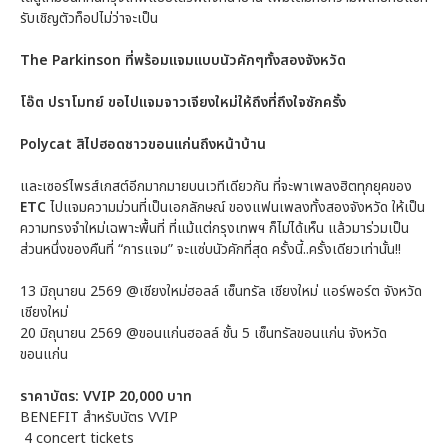
รับเชิญตัวท็อปไม่ว่าจะเป็น
The Parkinson ที่พร้อมแจมแบบนัวคักๆทั้งสองจังหวัด
โอ๊ต ปราโมทย์ ขอไปแจมจาวเจียงใหม่ให้ถึงที่ถึงใจซักครั้ง
Polycat สิไปฮอดชาวขอนแก่นถึงหน้าบ้าน
และเซอร์ไพรส์เกสต์อีกมากมายบนเวทีเดียวกัน ที่จะพาเพลงฮิตทุกยุคของ
ETC
ไปแจมความม่วนที่เป็นเอกลักษณ์ ของแฟนเพลงทั้งสองจังหวัด ให้เป็น
ความทรงจำใหม่เฉพาะพื้นที่ ที่แม้แต่กรุงเทพฯ ก็ไม่ได้เห็น แล้วมาร่วมเป็น
ส่วนหนึ่งของคืนที่ “การแจม” จะแซ่บนัวคักที่สุด ครั้งนี้..ครั้งเดียวเท่านั้น!!
13 มิถุนายน 2569 @เชียงใหม่ฮอลล์ เซ็นทรัล เชียงใหม่ แอร์พอร์ต จังหวัด
เชียงใหม่
20 มิถุนายน 2569 @ขอนแก่นฮอลล์ ชั้น 5 เซ็นทรัลขอนแก่น จังหวัด
ขอนแก่น
ราคาบัตร: VVIP 20,000 บาท
BENEFIT สำหรับบัตร VVIP
4 concert tickets