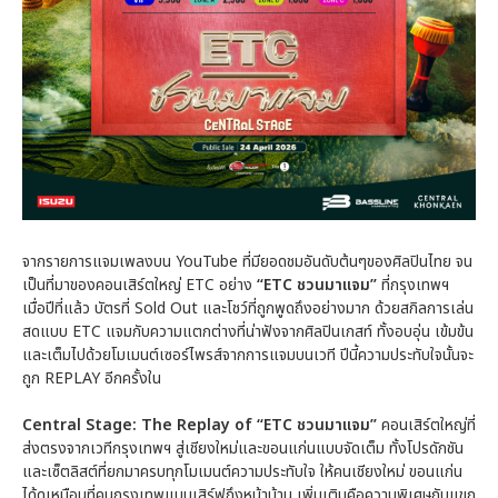
จากรายการแจมเพลงบน YouTube ที่มียอดชมอันดับต้นๆของศิลปินไทย จน
เป็นที่มาของคอนเสิร์ตใหญ่ ETC อย่าง
“ETC ชวนมาแจม”
ที่กรุงเทพฯ
เมื่อปีที่แล้ว บัตรที่ Sold Out และโชว์ที่ถูกพูดถึงอย่างมาก ด้วยสกิลการเล่น
สดแบบ ETC แจมกับความแตกต่างที่น่าฟังจากศิลปินเกสท์ ทั้งอบอุ่น เข้มข้น
และเต็มไปด้วยโมเมนต์เซอร์ไพรส์จากการแจมบนเวที ปีนี้ความประทับใจนั้นจะ
ถูก REPLAY อีกครั้งใน
Central Stage: The Replay of “ETC ชวนมาแจม”
คอนเสิร์ตใหญ่ที่
ส่งตรงจากเวทีกรุงเทพฯ สู่เชียงใหม่และขอนแก่นแบบจัดเต็ม ทั้งโปรดักชัน
และเซ็ตลิสต์ที่ยกมาครบทุกโมเมนต์ความประทับใจ ให้คนเชียงใหม่ ขอนแก่น
ได้ดูเหมือนที่คนกรุงเทพแบบเสิร์ฟถึงหน้าบ้าน เพิ่มเติมคือความพิเศษกับแขก