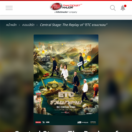
หน้าหลัก
คอนเสิร์ต
Central Stage: The Replay of ''ETC ชวนมาแจม''