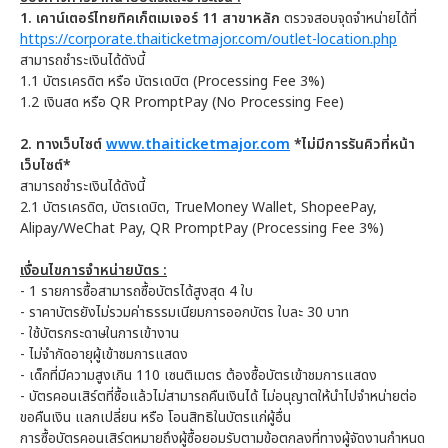
1. เคาน์เตอร์ไทยทิคเก็ตเมเจอร์ 11 สาขาหลัก
ตรวจสอบจุดจำหน่ายได้ที่
https://corporate.thaiticketmajor.com/outlet-location.php
สามารถชำระเงินได้ดังนี้
1.1 บัตรเครดิต หรือ บัตรเดบิต (Processing Fee 3%)
1.2 เงินสด หรือ QR PromptPay (No Processing Fee)
2. ทางเว็บไซต์
www.thaiticketmajor.com
*ไม่มีการรันคิวที่หน้า
เว็บไซต์*
สามารถชำระเงินได้ดังนี้
2.1 บัตรเครดิต, บัตรเดบิต, TrueMoney Wallet, ShopeePay,
Alipay/WeChat Pay, QR PromptPay (Processing Fee 3%)
เงื่อนไขการจำหน่ายบัตร :
- 1 รายการซื้อสามารถซื้อบัตรได้สูงสุด 4 ใบ
- ราคาบัตรยังไม่รวมค่าธรรมเนียมการออกบัตร ใบละ 30 บาท
- ใช้บัตรกระดาษในการเข้างาน
- ไม่จำกัดอายุผู้เข้าชมการแสดง
- เด็กที่มีความสูงเกิน 110 เซนติเมตร ต้องซื้อบัตรเข้าชมการแสดง
- บัตรคอนเสิร์ตที่ซื้อแล้วไม่สามารถคืนเงินได้ ไม่อนุญาตให้นำไปจำหน่ายต่อ
ขอคืนเงิน แลกเปลี่ยน หรือ โอนสิทธิในบัตรแก่ผู้อื่น
การซื้อบัตรคอนเสิร์ตหมายถึงผู้ซื้อยอมรับตามข้อตกลงที่ทางผู้จัดงานกำหนด