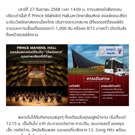
เสาร์ที่ 27 กันยายน 2568 เวลา 14.00 น. การแสดงมีเพียงรอบ
เดียวเท่านั้น!! ที่ Prince Mahidol Hall,มหาวิทยาลัยมหิดล ฮอลล์คอนเสิร์ต
ระดับเวิลด์คลาสของเมืองไทย เดินทางสะดวกสบาย มีที่จอดรถใต้ฮอลล์จัด
งานและทางเชื่อมที่จอดรถกว่า 1,000 คัน หรือลง BTS บางหว้า มีรถรับส่ง
ถึงหน้าฮอลล์จัดงาน
พลาดไม่ได้กับกิจกรรมสนุกๆ ที่รอต้อนรับคุณอยู่หน้างาน เริ่มตั้งแต่
12.15 น. เป็นต้นไป อาทิ ประกวดแต่งกาย-การเต้น, ชมแกลลอรี่ ของคุณ
เล็ก วงศ์สว่าง, มีหนังสือเพลง และของที่ระลึกจาก I.S. Song Hits พร้อม