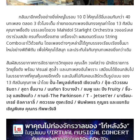
กลับมาอีกครั้งอย่างยิ่งใหญ่ในรอบ 10 ปี ให้คุณได้อิ่มเอมกับกว่า 40
บทเพลง ตลอด 3 ชั่วโมงเต็ม ถ่ายทอดบทเพลงอันทรงคุณค่าโดย 13 ศิลปิน
คุณภาพชื่อดัง บรรเลงโดยวง Mahidol Starlight Orchestra วงออร์เคส
ตราร่วมสมัย ครบทั้งเครื่องสาย เครื่องเป่า ผสมดนตรีแบบ String
Comboเอาไว้ด้วยกัน โดยเพลงต่างๆเหล่านี้ได้ถูกบรรจงเรียบเรียงขึ้นมา
ใหม่อย่างพิถีพิถัน เพื่อให้คุณได้สนุก และประทับใจกับทุกบทเพลงยิ่งกว่าเดิม
สัมผัสบรรยากาศการจัดรายการวิทยุของ คุณเล็ก วงศ์สว่าง นักจัดรายการ
วิทยุชื่อดัง พร้อม Visual สุดล้ำ และบทเพลงอันไพเราะ เสมือนได้ย้อนกลับไป
ในบรรยากาศที่คุณคุ้นเคยอีกครั้ง และมันส์ไปกับคอนเสิร์ตเต็มรูปแบบ ของ
13 ศิลปินคุณภาพ นำโดย
ปั่น-ไพบูลย์เกียรติ เขียวแก้ว / อุ้ย-รวิวรรณ
จินดา / สุดา ชื่นบาน / นนทิยา จิวบางป่า / ชมพู และ ปิง Fruity / จิ๊บ-
วสุ แสงสิงแก้ว / กานต์-The Parkinson / T - Jetset’er / มาเรียม-
เกรย์ อัลคาลาลี่ / ศตวรรษ ตุงคะรัตน์ / พิมพ์เพชร กุญชร และแขกรับ
เชิญพิเศษ คุณกร ทัพพะรังสี