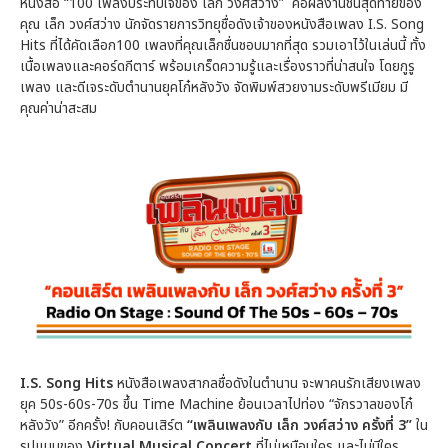
หนังสือ “100 เพลงประทับใจของ เล็ก วงศ์สว่าง” คือผลงานชิ้นสุดท้ายของ
คุณ เล็ก วงศ์สว่าง นักจัดรายการวิทยุชื่อดังเจ้าของหนังสือเพลง I.S. Song
Hits ที่ได้คัดเลือก100 เพลงที่คุณเล็กชื่นชอบมากที่สุด รวมเอาไว้ในเล่นนี้ ทั้ง
เนื้อเพลงและคอร์ดกีตาร์ พร้อมเกร็ดความรู้และเรื่องราวที่น่าสนใจ โดยกูรู
เพลง และดีเจระดับตำนานยุคโก๋หลังวัง จัดพิมพ์สวยงามระดับพรีเมียม มี
คุณค่าน่าสะสม
I.S. Song Hits
หนังสือเพลงสากลชื่อดังในตำนาน จะพาคนรักเสียงเพลง
ยุค 50s-60s-70s ขึ้น Time Machine ย้อนเวลาไปท่อง “จักรวาลของโก๋
หลังวัง” อีกครั้ง! กับคอนเสิร์ต
“เพลินเพลงกับ เล็ก วงศ์สว่าง ครั้งที่ 3”
ใน
รูปแบบของ
Virtual Musical Concert
ที่ไม่เหมือนใคร และไม่มีใคร