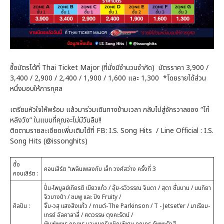
ซื้อบัตรได้ที่ Thai Ticket Major (ที่นั่งมีจำนวนจำกัด) บัตรราคา 3,900 /
3,400 / 2,900 / 2,400 / 1,900 / 1,600 และ 1,300 *โดยรายได้ส่วน
หนึ่งมอบให้การกุศล
เตรียมหัวใจให้พร้อม แล้วมาร่วมเดินทางข้ามเวลา กลับไปสู่จักรวาลของ “โก๋
หลังวัง” ในแบบที่คุณจะไม่มีวันลืม!!
ติดตามรายละเอียดเพิ่มเติมได้ที่ FB: I.S. Song Hits / Line Official : I.S.
Song Hits (@issonghits)
ชื่อ
คอนเสิร์ต “เพลินเพลงกับ เล็ก วงศ์สว่าง ครั้งที่ 3
คอนเสิร์ต :
ปั่น-ไพบูลย์เกียรติ เขียวแก้ว / อุ้ย-รวิวรรณ จินดา / สุดา ชื่นบาน / นนทิยา
จิวบางป่า / ชมพู และ ปิง Fruity /
ศิลปิน :
จิ๊บ-วสุ แสงสิงแก้ว / กานต์-The Parkinson / T - Jetset’er / มาเรียม-
เกรย์ อัลคาลาลี่ / ศตวรรษ ตุงคะรัตน์ /