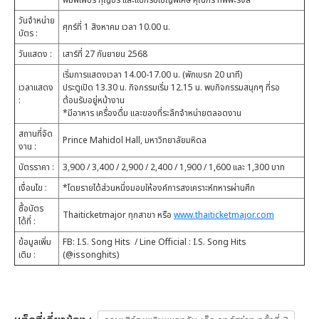
พิมพ์เพชร กุญชร และแขกรับเชิญพิเศษ คุณกร ทัพพะรังสี
วันจำหน่าย
ศุกร์ที่ 1 สิงหาคม เวลา 10.00 น.
บัตร :
วันแสดง :
เสาร์ที่ 27 กันยายน 2568
เริ่มการแสดงเวลา 14.00-17.00 น. (พักเบรก 20 นาที)
เวลาแสดง
ประตูเปิด 13.30 น. กิจกรรมเริ่ม 12.15 น. พบกิจกรรมสนุกๆ ที่รอ
:
ต้อนรับอยู่หน้างาน
*มีอาหาร เครื่องดื่ม และของที่ระลึกจำหน่ายตลอดงาน
สถานที่จัด
Prince Mahidol Hall, มหาวิทยาลัยมหิดล
งาน :
บัตรราคา :
3,900 / 3,400 / 2,900 / 2,400 / 1,900 / 1,600 และ 1,300 บาท
เงื่อนไข :
*โดยรายได้ส่วนหนึ่งมอบให้องค์การสงเคราะห์ทหารผ่านศึก
ซื้อบัตร
Thaiticketmajor ทุกสาขา หรือ
www.thaiticketmajor.com
ได้ที่ :
ข้อมูลเพิ่ม
FB: I.S. Song Hits / Line Official : I.S. Song Hits
เติม :
(@issonghits)