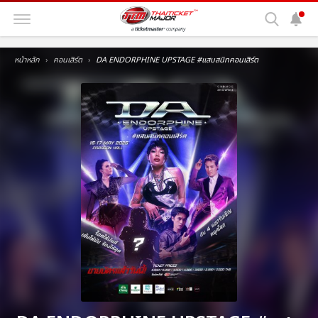
หน้าหลัก
คอนเสิร์ต
DA ENDORPHINE UPSTAGE #แสบสนิทคอนเสิร์ต