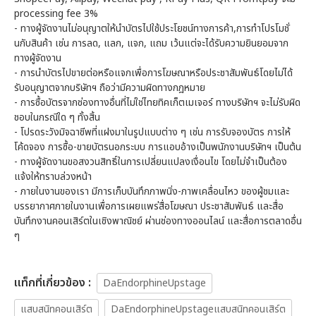
processing fee 3%
- ทางผู้จัดงานไม่อนุญาตให้นำบัตรไปใช้ประโยชน์ทางการค้า,การทำโปรโมชั่
นกับสินค้า เช่น การลด, แลก, แจก, แถม เว้นแต่จะได้รับความยินยอมจาก
ทางผู้จัดงาน
- การนำบัตรไปขายต่อหรือแจกเพื่อการโฆษณาหรือประชาสัมพันธ์โดยไม่ได้
รับอนุญาตจากบริษัทฯ ถือว่ามีความผิดทางกฎหมาย
- การซื้อบัตรจากช่องทางอื่นที่ไม่ใช่ไทยทิคเก็ตเมเจอร์ ทางบริษัทฯ จะไม่รับผิด
ชอบในกรณีใด ๆ ทั้งสิ้น
- โปรดระวังมิจฉาชีพที่แฝงมาในรูปแบบต่าง ๆ เช่น การรับจองบัตร การให้
โค้ดจอง การซื้อ-ขายบัตรนอกระบบ การแอบอ้างเป็นพนักงานบริษัทฯ เป็นต้น
- ทางผู้จัดงานขอสงวนสิทธิ์ในการเปลี่ยนแปลงเงื่อนไข โดยไม่จำเป็นต้อง
แจ้งให้ทราบล่วงหน้า
- ภายในงานของเรา มีการเก็บบันทึกภาพนิ่ง-ภาพเคลื่อนไหว ของผู้ชมและ
บรรยากาศภายในงานเพื่อการเผยแพร่สื่อโฆษณา ประชาสัมพันธ์ และสื่อ
บันทึกงานคอนเสิร์ตในเชิงพาณิชย์ ผ่านช่องทางออนไลน์ และสื่อการตลาดอื่น
ๆ
เเท็กที่เกี่ยวข้อง :
DaEndorphineUpstage
แสบสนิทคอนเสิร์ต
DaEndorphineUpstageแสบสนิทคอนเสิร์ต