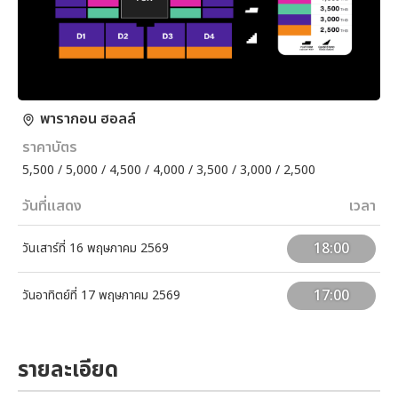
พารากอน ฮอลล์
ราคาบัตร
5,500 / 5,000 / 4,500 / 4,000 / 3,500 / 3,000 / 2,500
วันที่แสดง
เวลา
18:00
วันเสาร์ที่ 16 พฤษภาคม 2569
17:00
วันอาทิตย์ที่ 17 พฤษภาคม 2569
รายละเอียด