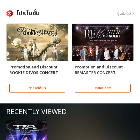
โปรโมชั่น
ดูเพิ่มเติม
Promotion and Discount
Promotion and Discount
ROOKIE DIVOS CONCERT
REMASTER CONCERT
รายละเอียด
รายละเอียด
RECENTLY VIEWED