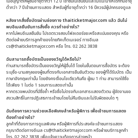
ไม่อนุญาตให้ผู้ชมอายุต่ำกว่า 12 ปี เข้าชมในโซนยืนและไม่แนะนำให้เด็กที่มีอายุ
ต่ำกว่า 7 ปีเข้าชมการแสดง สำหรับผู้ที่อายุต่ำกว่า 16 ปีควรมีผู้ปกครองดูแล
หลังจากสั่งซื้อบัตรผ่านช่องทาง thaiticketmajor.com แล้ว ฉันไม่
พบอีเมลยืนยันการสั่งซื้อ ควรทำอย่างไร?
หากไม่พบอีเมลยืนยัน โปรดตรวจสอบโฟลเดอร์ขยะหรือสแปมของคุณ หรือ
ติดต่อฝ่ายบริการลูกค้าของไทยทิคเก็ตเมเจอร์ ทางอีเมล
cs@thaiticketmajor.com หรือ โทร. 02 262 3838
ฉันสามารถซื้อบัตรเป็นของขวัญได้หรือไม่?
ท่านสามารถซื้อบัตรเป็นของขวัญให้ผู้อื่นได้ โดยในขั้นตอนการซื้อบัตร จะต้อง
ระบุชื่อ-นามสกุลของผู้ชมที่ตรงกับเอกสารยืนยันตัวตน ของผู้ที่ได้รับบัตร เป็น
ภาษาอังกฤษเท่านั้น โดยยังคงเงื่อนไขเดียวกันคือ ผู้ชม 1 ท่าน สามารถใช้ชื่อ
ได้เพียง 1 ใบต่อ 1 รอบการแสดงเท่านั้น
หากตรวจพบบัตรที่มีชื่อซ้ำ หรือชื่อไม่ตรงกับเอกสารแสดงตัวตน ผู้จัดงานขอ
สงวนสิทธิ์ในการปฏิเสธการเข้าชมโดยไม่คืนเงินและไม่รับผิดชอบใด ๆ
ฉันต้องการความช่วยเหลือพิเศษสำหรับผู้พิการ เพื่อเข้าชมการแสดง
ต้องทำอย่างไร?
ลูกค้าที่ต้องการการดูแลพิเศษ หรือผู้พิการที่ประสงค์จะเข้าชมการแสดง
กรุณาติดต่อทางอีเมล cs@thaiticketmajor.com หรือฝ่ายบริการลูกค้า
โทร. 02 262 3838 เพื่อแจ้งความต้องการล่วงหน้า