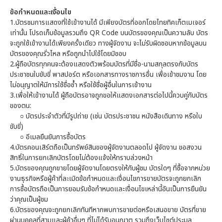
ข้อกำหนดและเงื่อนไข
1.บัตรชมการแสดงที่ใช้เข้างานได้ มีเพียงบัตรที่ออกโดยไทยทิคเก็ตเมเจอร์
เท่านั้น โปรดเก็บข้อมูลรวมถึง QR Code บนบัตรของคุณเป็นความลับ บัตร
จะถูกใช้เข้างานได้เพียงครั้งเดียว ทางผู้จัดงาน จะไม่รับผิดชอบหากข้อมูลบน
บัตรของคุณรั่วไหล หรือถูกนำไปใช้โดยมิชอบ
2.ผู้ถือบัตรทุกคนจะต้องแสดงตัวพร้อมบัตรที่มีชื่อ-นามสกุลตรงกับบัตร
ประชาชนใบขับขี่ พาสปอร์ต หรือเอกสารทางราชการอื่น เพื่อเข้าชมงาน โดย
ไม่อนุญาตให้มีการใช้ชื่อซ้ำ หรือใช้ชื่อผู้อื่นในการเข้างาน
3.เพื่อให้เข้างานได้ ผู้ถือบัตรอาจถูกขอให้แสดงเอกสารต่อไปนี้ควบคู่กับบัตร
ของตน:
○
บัตรประจำตัวที่มีรูปถ่าย (เช่น บัตรประชาชน หนังสือเดินทาง หรือใบ
ขับขี่)
○
อีเมลยืนยันการซื้อบัตร
4.บัตรคอนเสิร์ตถือเป็นทรัพย์สินของผู้จัดงานตลอดไป ผู้จัดงาน ขอสงวน
สิทธิ์ในการยกเลิกบัตรโดยไม่ต้องแจ้งให้ทราบล่วงหน้า
5.บัตรของคุณถูกขายโดยผู้จัดงานโดยตรงให้กับผู้ชม บัตรใดๆ ที่ซื้อจากหน่วย
งานธุรกิจหรือผู้ค้าที่ละเมิดข้อกำหนดและเงื่อนไขการขายบัตรจะถูกยกเลิก
การซื้อบัตรถือเป็นการยอมรับข้อกำหนดและเงื่อนไขเหล่านี้อันเป็นการยืนยัน
ว่าคุณเป็นผู้ชม
6.บัตรของคุณจะถูกยกเลิกทันทีหากพบการขายต่อหรือเสนอขาย บัตรที่ขาย
ผ่านบุคคลที่สามและผู้ค้าอื่นๆ ที่ไม่ได้รับอนุญาต รวมถึงเว็บไซต์ประมูล