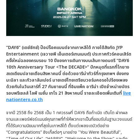
“DAY6” (เดย์ซิกซ์) ป็อปร็อคแบนด์จากเกาหลีใต้ ภายใต้สังกัด JYP
Entertainment (เจวายพี เอ็นเตอร์เทนเมนต์) ประกาศทัวร์คอนเสิร์ต
ครั้งใหม่ฉลองครบรอบ 10 ปีของการเดินทางบนเส้นทางดนตรี “DAY6
10th Anniversary Tour <The DECADE>” ปักหมุดที่แรกที่โกยาง
สเตเดียมปลายเดือนสิงหาคมนี้ ต่อด้วยอารีน่าทัวร์ที่กรุงเทพฯ ฮ่องกง
มะนิลา และกัวลาลัมเปอร์ มายเดย์ไทยเตรียมวอร์มคอรอไปร้องเพลง
ด้วยกันในวันเสาร์ที่ 27 กันยายนนี้ ที่อิมแพ็ค อารีน่า เปิดจำหน่ายบัตร
รอบพรีเซลส์ ไลฟ์ เนชั่น เทโร 21 สิงหาคมนี้ รายละเอียดเพิ่มเติมที่
live
nationtero.co.th
จากปี 2558 ถึง 2568 เป็น 1 ทศวรรษที่ DAY6 ถือกำเนิด เติบโต ฝากผล
งานและเพอร์ฟอร์แมนซ์คุณภาพที่ทำให้พวกเขาเป็นที่ยอมรับในฐานะวงแบนด์
ที่ได้รับความนิยมมากที่สุดในเกาหลีใต้ ตั้งแต่เพลงเดบิวต์อย่าง
“Congratulations” ซิงเกิ้ลต่อๆ มาอย่าง "You Were Beautiful",
"Time of Our Life", “HAPPY”, "Welcome to the Show" และอีก