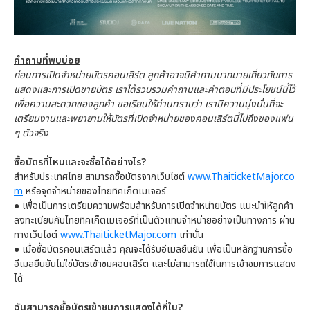
คำถามที่พบบ่อย
ก่อนการเปิดจำหน่ายบัตรคอนเสิร์ต ลูกค้าอาจมีคำถามมากมายเกี่ยวกับการ
แสดงและการเปิดขายบัตร เราได้รวบรวมคำถามและคำตอบที่มีประโยชน์นี้ไว้
เพื่อความสะดวกของลูกค้า ขอเรียนให้ท่านทราบว่า เรามีความมุ่งมั่นที่จะ
เตรียมงานและพยายามให้บัตรที่เปิดจำหน่ายของคอนเสิร์ตนี้ไปถึงของแฟน
ๆ ตัวจริง
ซื้อบัตรที่ไหนและจะซื้อได้อย่างไร?
สำหรับประเทศไทย สามารถซื้อบัตรจากเว็บไซต์
www.ThaiticketMajor.co
m
หรือจุดจำหน่ายของไทยทิคเก็ตเมเจอร์
●
เพื่อเป็นการเตรียมความพร้อมสำหรับการเปิดจำหน่ายบัตร แนะนำให้ลูกค้า
ลงทะเบียนกับไทยทิคเก็ตเมเจอร์ที่เป็นตัวแทนจำหน่ายอย่างเป็นทางการ ผ่าน
ทางเว็บไซต์
www.ThaiticketMajor.com
เท่านั้น
●
เมื่อซื้อบัตรคอนเสิร์ตแล้ว คุณจะได้รับอีเมลยืนยัน เพื่อเป็นหลักฐานการซื้อ
อีเมลยืนยันไม่ใช่บัตรเข้าชมคอนเสิร์ต และไม่สามารถใช้ในการเข้าชมการแสดง
ได้
ฉันสามารถซื้อบัตรเข้าชมการแสดงได้กี่ใบ?