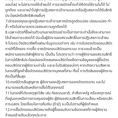
ออนไลน์ จะไม่สามารถใช้เข้าชมได้ การขายบัตรซ้ำจะทำให้บัตรใช้งานไม่ได้ ไม่
ถูกต้อง และอาจนำไปสู่การปฏิเสธการเข้างานและ/หรือปฏิเสธการได้รับสิทธิ
ประโยชน์หรือสิทธิพิเศษอื่นๆ
7.บัตรของคุณจะถูกปฏิเสธการเข้างานหากบัตรถูกดัดแปลง ปลอมแปลง ทำ
ซ้ำ หรือไม่สามารถตรวจสอบความถูกต้องได้
8.เฉพาะบัตรที่ซื้อผ่านตัวแทนขายบัตรอย่างเป็นทางการเท่านั้นจึงจะสามารถ
ใช้เข้าชมการแสดงได้ มิฉะนั้นผู้จัดงานขอสงวนสิทธิ์ในการปฏิเสธการเข้าชม
9.โปรดระวังมิจฉาชีพที่แฝงมาในรูปแบบต่างๆ เช่น การรับจองบัตรคอนเสิร์ต
การให้โค้ดจอง การซื้อ-ขายบัตรคอนเสิร์ตนอกระบบ การแอบอ้างเป็น
พนักงานของบริษัทผู้จัดงาน เป็นต้น โปรดทราบว่า ทางผู้จัดงานขอสงวนสิทธิ์
ในการให้สิทธิประโยชน์ของบัตรชมคอนเสิร์ตโดยยึดตามข้อมูลของผู้ซื้อบัตร
คอนเสิร์ตจากผู้จัดงานเท่านั้น และจะไม่รับผิดชอบใดๆ หากเกิดความเสียหาย
ในกรณีที่ลูกค้าซื้อบัตรคอนเสิร์ตจากบุคคลที่สาม ทั้งนี้ การตัดสินของผู้จัดงาน
ถือเป็นที่สิ้นสุด
10.กรณีบัตรยืนสูญหาย ผู้จัดงานขอปฏิเสธการออกบัตรทดแทน และไม่
สามารถขอคืนเงินหลังการซื้อได้ในทุกกรณี
11.ในกรณีที่เกิดเหตุสุดวิสัย เช่น ภัยธรรมชาติ, คำสั่งภาครัฐ หรือเหตุการณ์
ที่อยู่นอกเหนือการควบคุมของผู้จัด ผู้จัดขอสงวนสิทธิ์ในการเลื่อน หรือยกเลิก
การแสดง โดยเงื่อนไขการคืนเงิน (ถ้ามี) จะเป็นไปตามที่ผู้จัดกำหนด
12.การซื้อบัตรคอนเสิร์ตหมายถึงผู้ซื้อยอมรับตามข้อตกลงที่ทางผู้จัดงาน
กำหนดข้างต้นแล้วทุกประการ