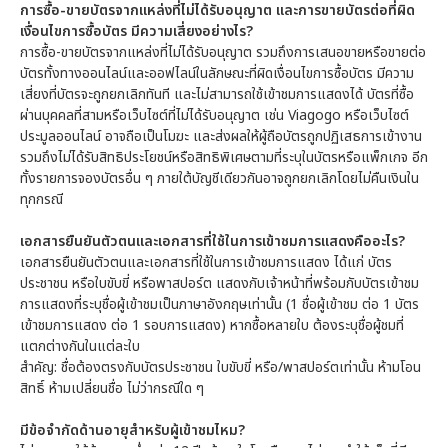
การซื้อ-ขายบัตรจากแหล่งที่ไม่ได้รับอนุญาต และการขายบัตรต่อที่ผิด
เงื่อนไขการซื้อบัตร มีความเสี่ยงอย่างไร?
การซื้อ-ขายบัตรจากแหล่งที่ไม่ได้รับอนุญาต รวมถึงการเสนอขายหรือขายต่อ
บัตรทั้งทางออนไลน์และออฟไลน์ในลักษณะที่ผิดเงื่อนไขการซื้อบัตร มีความ
เสี่ยงที่บัตรจะถูกยกเลิกทันที และไม่สามารถใช้เข้าชมการแสดงได้ บัตรที่ซื้อ
ผ่านบุคคลที่สามหรือเว็บไซต์ที่ไม่ได้รับอนุญาต เช่น Viagogo หรือเว็บไซต์
ประมูลออนไลน์ อาจถือเป็นโมฆะ และส่งผลให้ผู้ถือบัตรถูกปฏิเสธการเข้างาน
รวมถึงไม่ได้รับสิทธิประโยชน์หรือสิทธิพิเศษตามที่ระบุในบัตรหรือแพ็กเกจ อีก
ทั้งรายการจองบัตรอื่น ๆ ภายใต้บัญชีเดียวกันอาจถูกยกเลิกโดยไม่คืนเงินใน
ทุกกรณี
เอกสารยืนยันตัวตนและเอกสารที่ใช้ในการเข้าชมการแสดงคืออะไร?
เอกสารยืนยันตัวตนและเอกสารที่ใช้ในการเข้าชมการแสดง ได้แก่ บัตร
ประชาชน หรือใบขับขี่ หรือพาสปอร์ต แสดงกับเจ้าหน้าที่พร้อมกับบัตรเข้าชม
การแสดงที่ระบุชื่อผู้เข้าชมเป็นภาษาอังกฤษเท่านั้น (1 ชื่อผู้เข้าชม ต่อ 1 บัตร
เข้าชมการแสดง ต่อ 1 รอบการแสดง) หากซื้อหลายใบ ต้องระบุชื่อผู้ชมที่
แตกต่างกันในแต่ละใบ
สำคัญ: ชื่อต้องตรงกับบัตรประชาชน ใบขับขี่ หรือ/พาสปอร์ตเท่านั้น ห้ามโอน
สิทธิ์ ห้ามเปลี่ยนชื่อ ไม่ว่ากรณีใด ๆ
มีข้อจำกัดด้านอายุสำหรับผู้เข้าชมไหม?