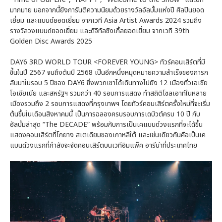
มากมาย นอกจากนี้ยังการันตีความนิยมด้วยรางวัลอัลบั้มแห่งปี ศิลปินยอด
เยี่ยม และแบนด์ยอดเยี่ยม จากเวที Asia Artist Awards 2024 รวมถึง
รางวัลวงแบนด์ยอดเยี่ยม และดิจิทัลซิงเกิ้ลยอดเยี่ยม จากเวที 39th
Golden Disc Awards 2025
DAY6 3RD WORLD TOUR <FOREVER YOUNG> ทัวร์คอนเสิร์ตที่มี
ขึ้นในปี 2567 จนถึงต้นปี 2568 เป็นอีกหนึ่งหมุดหมายความสำเร็จของการก
ลับมาในรอบ 5 ปีของ DAY6 ซึ่งพวกเขาได้เดินทางไปยัง 12 เมืองทั่วเอเชีย
โอเชียเนีย และสหรัฐฯ รวมกว่า 40 รอบการแสดง ทำสถิติโซลเอาท์ในหลาย
เมืองรวมถึง 2 รอบการแสดงที่กรุงเทพฯ โดยทัวร์คอนเสิร์ตครั้งใหม่ที่จะเริ่ม
ต้นขึ้นในเดือนสิงหาคมนี้ เป็นการฉลองครบรอบการเดบิวต์ครบ 10 ปี กับ
อัลบั้มล่าสุด “The DECADE” พร้อมกับการเป็นเคแบนด์วงแรกที่จะได้ขึ้น
แสดงคอนเสิร์ตที่โกยาง สเตเดียมของเกาหลีใต้ และเช่นเดียวกันคือเป็นเค
แบนด์วงแรกที่กำลังจะจัดคอนเสิร์ตบนเวทีอิมแพ็ค อารีน่าที่ประเทศไทย