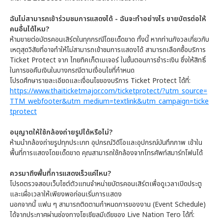
ฉันไม่สามารถเข้าร่วมชมการแสดงได้ - ฉันจะทำอย่างไร ขายบัตรต่อให้
คนอื่นได้ไหม?
ห้ามขายต่อบัตรคอนเสิร์ตในทุกกรณีโดยเด็ดขาด ทั้งนี้ หากท่านกังวลเกี่ยวกับ
เหตุสุดวิสัยที่อาจทำให้ไม่สามารถเข้าชมการแสดงได้ สามารถเลือกซื้อบริการ
Ticket Protect จาก ไทยทิคเก็ตเมเจอร์ ในขั้นตอนการชำระเงิน ซึ่งให้สิทธิ์
ในการขอคืนเงินในบางกรณีตามเงื่อนไขที่กำหนด
โปรดศึกษารายละเอียดและเงื่อนไขของบริการ Ticket Protect ได้ที่:
https://www.thaiticketmajor.com/ticketprotect/?utm_source=
TTM_webfooter&utm_medium=textlink&utm_campaign=ticke
tprotect
อนุญาตให้ใช้กล้องถ่ายรูปได้หรือไม่?
ห้ามนำกล้องถ่ายรูปทุกประเภท อุปกรณ์วิดีโอและอุปกรณ์บันทึกภาพ เข้าใน
พื้นที่การแสดงโดยเด็ดขาด คุณสามารถใช้กล้องจากโทรศัพท์สมาร์ทโฟนได้
ควรมาถึงพื้นที่การแสดงเร็วแค่ไหน?
โปรดตรวจสอบเว็บไซต์ตัวแทนจำหน่ายบัตรคอนเสิร์ตเพื่อดูเวลาเปิดประตู
และเผื่อเวลาให้เพียงพอก่อนเริ่มการแสดง
นอกจากนี้ แฟน ๆ สามารถติดตามกำหนดการของงาน (Event Schedule)
ได้จากประกาศผ่านช่องทางโซเชียลมีเดียของ Live Nation Tero ได้ที่: