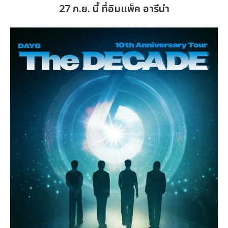
27 ก.ย. นี้ ที่อิมแพ็ค อารีน่า