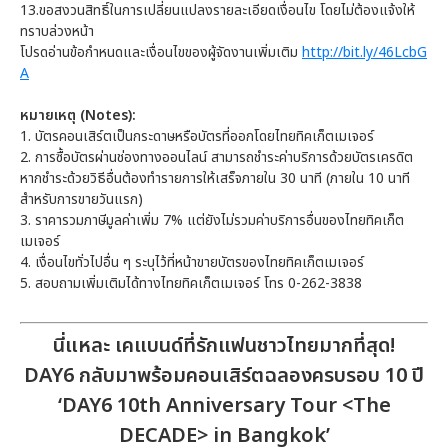
13.ขอสงวนสิทธิ์ในการเปลี่ยนแปลงรายละเอียดเงื่อนไข โดยไม่ต้องแจ้งให้
ทราบล่วงหน้า
โปรดอ่านข้อกำหนดและเงื่อนไขของผู้จัดงานเพิ่มเติม
http://bit.ly/46LcbG
A
หมายเหตุ (Notes):
1. บัตรคอนเสิร์ตเป็นกระดาษหรือบัตรที่ออกโดยไทยทิคเก็ตเมเจอร์
2. การซื้อบัตรผ่านช่องทางออนไลน์ สามารถชำระค่าบริการด้วยบัตรเครดิต
หากชำระด้วยวิธีอื่นต้องทำรายการให้เสร็จภายใน 30 นาที (ภายใน 10 นาที
สำหรับการขายวันแรก)
3. ราคารวมภาษีมูลค่าเพิ่ม 7% แต่ยังไม่รวมค่าบริการอื่นของไทยทิคเก็ต
เมเจอร์
4. เงื่อนไขทั่วไปอื่น ๆ ระบุไว้ที่หน้าขายบัตรของไทยทิคเก็ตเมเจอร์
5. สอบถามเพิ่มเติมได้ทางไทยทิคเก็ตเมเจอร์ โทร 0-262-3838
นี่แหละ เคแบนด์ที่รักแฟนชาวไทยมากที่สุด!
DAY6 กลับมาพร้อมคอนเสิร์ตฉลองครบรอบ 10 ปี
‘DAY6 10th Anniversary Tour <The
DECADE> in Bangkok’