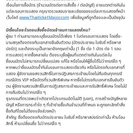
เงื่อนไขการซื้อบัตร (จำนวนบัตรต่อการสั่งซื้อ / ต่อบัญชี) อาจแตกต่างกันใน
แต่ละรอบการแสดง กรุณาตรวจสอบรายละเอียดของแต่ละการแสดงที่หน้า
เว็บไซต์
www.ThaiticketMajor.com
เพื่อข้อมูลที่ถูกต้องและเป็นปัจจุบัน
มีเงื่อนไขอะไรตอนสั่งซื้อบัตรเข้าชมการแสดงไหม?
ผู้ชม 1 ท่านสามารถระบุชื่อบนบัตรได้เพียง 1 ใบต่อรอบการแสดง โดยชื่อ-
นามสกุลต้องตรงกับเอกสารยืนยันตัวตน (บัตรประชาชน ใบขับขี่ หรือพาส
ปอร์ต) และต้องระบุเป็นภาษาอังกฤษเท่านั้น (1 ชื่อ ต่อ 1 บัตร ต่อ 1 รอบ
การแสดง) หากซื้อหลายใบ ต้องระบุชื่อผู้ชมที่แตกต่างกันในแต่ละใบ
ชื่อบนบัตรไม่สามารถเปลี่ยนแปลง แก้ไข หรือโอนให้ผู้อื่นได้ไม่ว่ากรณีใด ๆ
หากพบว่าชื่อบนบัตรซ้ำกันในรอบการแสดงเดียวกัน หรือไม่ตรงกับเอกสารที่
แสดง ผู้จัดงานขอสงวนสิทธิ์ในการปฏิเสธการเข้าชมโดยไม่คืนเงินทุกกรณี
กรณีบัตร VIP หรือบัตรที่รวมสิทธิพิเศษ หากชื่อไม่ตรงกับเอกสารยืนยันตัว
ตน ผู้จัดงานสงวนสิทธิ์ในการปฏิเสธการเข้าชมและการรับสิทธิ์พิเศษ โดยไม่มี
การคืนเงินไม่ว่ากรณีใด ๆ
ธุรกรรมที่ตรวจพบว่าเกิดจากโปรแกรมอัตโนมัติ (บอท), การสร้างบัญชีหลาย
บัญชี หรือการกระทำใด ๆ ที่เข้าข่ายซื้อเกินจำนวนที่กำหนด จะถูกยกเลิกคำสั่ง
ซื้อทันทีโดยไม่ต้องแจ้งล่วงหน้า
สำคัญ: ชื่อต้องตรงกับบัตรประชาชน ใบขับขี่ หรือ/พาสปอร์ตเท่านั้น ห้ามโอน
สิทธิ์ ห้ามเปลี่ยนชื่อ ไม่ว่ากรณีใด ๆ