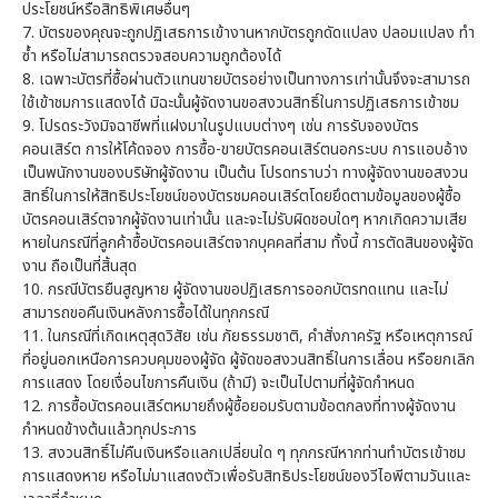
ประโยชน์หรือสิทธิพิเศษอื่นๆ
7.
บัตรของคุณจะถูกปฏิเสธการเข้างานหากบัตรถูกดัดแปลง ปลอมแปลง ทำ
ซ้ำ หรือไม่สามารถตรวจสอบความถูกต้องได้
8.
เฉพาะบัตรที่ซื้อผ่านตัวแทนขายบัตรอย่างเป็นทางการเท่านั้นจึงจะสามารถ
ใช้เข้าชมการแสดงได้ มิฉะนั้นผู้จัดงานขอสงวนสิทธิ์ในการปฏิเสธการเข้าชม
9.
โปรดระวังมิจฉาชีพที่แฝงมาในรูปแบบต่างๆ เช่น การรับจองบัตร
คอนเสิร์ต การให้โค้ดจอง การซื้อ-ขายบัตรคอนเสิร์ตนอกระบบ การแอบอ้าง
เป็นพนักงานของบริษัทผู้จัดงาน เป็นต้น โปรดทราบว่า ทางผู้จัดงานขอสงวน
สิทธิ์ในการให้สิทธิประโยชน์ของบัตรชมคอนเสิร์ตโดยยึดตามข้อมูลของผู้ซื้อ
บัตรคอนเสิร์ตจากผู้จัดงานเท่านั้น และจะไม่รับผิดชอบใดๆ หากเกิดความเสีย
หายในกรณีที่ลูกค้าซื้อบัตรคอนเสิร์ตจากบุคคลที่สาม ทั้งนี้ การตัดสินของผู้จัด
งาน ถือเป็นที่สิ้นสุด
10.
กรณีบัตรยืนสูญหาย ผู้จัดงานขอปฏิเสธการออกบัตรทดแทน และไม่
สามารถขอคืนเงินหลังการซื้อได้ในทุกกรณี
11.
ในกรณีที่เกิดเหตุสุดวิสัย เช่น ภัยธรรมชาติ, คำสั่งภาครัฐ หรือเหตุการณ์
ที่อยู่นอกเหนือการควบคุมของผู้จัด ผู้จัดขอสงวนสิทธิ์ในการเลื่อน หรือยกเลิก
การแสดง โดยเงื่อนไขการคืนเงิน (ถ้ามี) จะเป็นไปตามที่ผู้จัดกำหนด
12.
การซื้อบัตรคอนเสิร์ตหมายถึงผู้ซื้อยอมรับตามข้อตกลงที่ทางผู้จัดงาน
กำหนดข้างต้นแล้วทุกประการ
13. สงวนสิทธิ์ไม่คืนเงินหรือแลกเปลี่ยนใด ๆ ทุกกรณีหากท่านทำบัตรเข้าชม
การแสดงหาย หรือไม่มาแสดงตัวเพื่อรับสิทธิประโยชน์ของวีไอพีตามวันและ