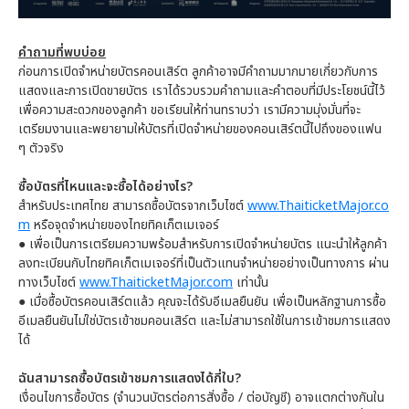
คำถามที่พบบ่อย
ก่อนการเปิดจำหน่ายบัตรคอนเสิร์ต ลูกค้าอาจมีคำถามมากมายเกี่ยวกับการ
แสดงและการเปิดขายบัตร เราได้รวบรวมคำถามและคำตอบที่มีประโยชน์นี้ไว้
เพื่อความสะดวกของลูกค้า ขอเรียนให้ท่านทราบว่า เรามีความมุ่งมั่นที่จะ
เตรียมงานและพยายามให้บัตรที่เปิดจำหน่ายของคอนเสิร์ตนี้ไปถึงของแฟน
ๆ ตัวจริง
ซื้อบัตรที่ไหนและจะซื้อได้อย่างไร?
สำหรับประเทศไทย สามารถซื้อบัตรจากเว็บไซต์
www.ThaiticketMajor.co
m
หรือจุดจำหน่ายของไทยทิคเก็ตเมเจอร์
●
เพื่อเป็นการเตรียมความพร้อมสำหรับการเปิดจำหน่ายบัตร แนะนำให้ลูกค้า
ลงทะเบียนกับไทยทิคเก็ตเมเจอร์ที่เป็นตัวแทนจำหน่ายอย่างเป็นทางการ ผ่าน
ทางเว็บไซต์
www.ThaiticketMajor.com
เท่านั้น
●
เมื่อซื้อบัตรคอนเสิร์ตแล้ว คุณจะได้รับอีเมลยืนยัน เพื่อเป็นหลักฐานการซื้อ
อีเมลยืนยันไม่ใช่บัตรเข้าชมคอนเสิร์ต และไม่สามารถใช้ในการเข้าชมการแสดง
ได้
ฉันสามารถซื้อบัตรเข้าชมการแสดงได้กี่ใบ?
เงื่อนไขการซื้อบัตร (จำนวนบัตรต่อการสั่งซื้อ / ต่อบัญชี) อาจแตกต่างกันใน