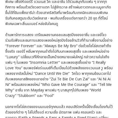
พิเศษ เพื่อให้เจอร์รี่ แวนเนส วิค และอาซิ่น ได้ร่วมสนุกกับแฟน ๆ จากทุก
ทิศทาง พร้อมด้วยวิชวลตาแตก ไปสู่จักรวาล สร้างฝนดาวตกและเนบูลาเกิด
ขึ้นได้ที่อิมแพ็คอารีน่า ด้วยเสาคริสตัลที่มาพร้อมกับเทคนิคแสงแบบพิเศษ
รับกับคอสตูมระดับเวิลด์คลาส - พบกับเครื่องแต่งกายกว่า 20 ชุด ที่ดีไซน์
พิเศษเฉพาะสี่เมมเบอร์ หล่อจับใจคนดู
ด้านพาร์ทการแสดง เตรียมผลงานคอลแลบสุดปังของอาซิ่น และเจย์โจว
ร่วมรับฟังและชมการแสดงเพลงใหม่สุดปังร้อยล้านวิวที่ทำมาเพื่องานนี้อย่าง
“Forever Forever” และ “Always Be My Bro” ต่อด้วยโซโล่สเตจทำถึง
จึ้งจริง เจอร์รี่ หยั่นพาทุกคนดำดิ่งไปกับบทเพลงสุดซึ้ง และเพลงใหม่อย่าง
“Luxury” เปลี่ยนเวทีให้กลายเป็นหน้าจดหมายแผ่นใหญ่ กล่าวความในใจถึง
แฟน ๆ ในเพลง “Insomnia Letter” และเพลงสุดซึ้งอย่าง “I Really
Love You” ชมเพอร์ฟอร์แมนซ์ที่เต็มเปี่ยมไปด้วยพลังของแวนเนส วู พร้อม
เพลงจากอัลบั้มใหม่ “Dance Until We Die” วิคโจว พาทุกคนย้อนเวลาไป
กับเพลงคลาสสิคของเขาอย่าง “Zui Te Bie De Cun Zai” และ “Ai Ni Ai
Ni” พร้อมสองเพลงใหม่ “Who Gave Me the Courage” และ “Tell Me
Why” อาซิ่น จาก Mayday พาแฟน ๆ มาสนุกๆไปกับเพลง “World
Crazy” “Stubborn” และ “Fool”
นอกจากโซโล่สเตจของเมมเบอร์ทุกคนแล้ว คอนเสิร์ตครั้งนี้ยังเชื่อมโยงกันไว้
ด้วยองก์ต่าง ๆ ไล่ไปตั้งแต่ ความเชื่อ มิตรภาพ แฟน ครอบครัว และ
ดวงดาว (Faith + Friends + Fans + Family + Fixed Stars) เปลี่ยน