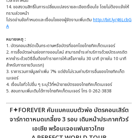
เวลาที่กำหนด
14. ขอสงวนสิทธิ์ในการเปลี่ยนแปลงรายละเอียดเงื่อนไข โดยไม่ต้องแจ้งให้
ทราบล่วงหน้า
โปรดอ่านข้อกำหนดและเงื่อนไขของผู้จัดงานเพิ่มเติม
http://bit.ly/46LcbG
A
หมายเหตุ :
1. บัตรคอนเสิร์ตเป็นกระดาษหรือบัตรที่ออกโดยไทยทิคเก็ตเมเจอร์
2. การซื้อบัตรผ่านช่องทางออนไลน์ สามารถชำระค่าบริการด้วยบัตรเครดิต
หากชำระด้วยวิธีอื่นต้องทำรายการให้เสร็จภายใน 30 นาที (ภายใน 10 นาที
สำหรับการขายวันแรก)
3. ราคารวมภาษีมูลค่าเพิ่ม 7% แต่ยังไม่รวมค่าบริการอื่นของไทยทิคเก็ต
เมเจอร์
4. เงื่อนไขทั่วไปอื่น ๆ ระบุไว้ที่หน้าขายบัตรของไทยทิคเก็ตเมเจอร์
5. สอบถามเพิ่มเติมได้ทางไทยทิคเก็ตเมเจอร์ โทร 0-262-3838
F✦FOREVER คัมแบคแบบตัวพ่อ บัตรคอนเสิร์ต
จาร์กาตาหมดเกลี้ยง 3 รอบ เดินหน้าประกาศทัวร์
เอเชีย พร้อมเจอแฟนชาวไทย
A PERFECT WORLD TOUR