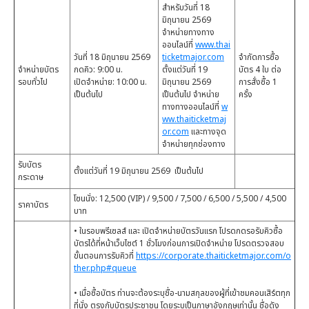
สำหรับวันที่ 18
มิถุนายน 2569
จำหน่ายทางทาง
ออนไลน์ที่
www.thai
วันที่ 18 มิถุนายน 2569
ticketmajor.com
จำกัดการซื้อ
จำหน่ายบัตร
กดคิว: 9:00 น.
ตั้งแต่วันที่ 19
บัตร 4 ใบ ต่อ
รอบทั่วไป
เปิดจำหน่าย: 10:00 น.
มิถุนายน 2569
การสั่งซื้อ 1
เป็นต้นไป
เป็นต้นไป จำหน่าย
ครั้ง
ทางทางออนไลน์ที่
w
ww.thaiticketmaj
or.com
และทางจุด
จำหน่ายทุกช่องทาง
รับบัตร
ตั้งแต่วันที่ 19 มิถุนายน 2569 เป็นต้นไป
กระดาษ
โซนนั่ง: 12,500 (VIP) / 9,500 / 7,500 / 6,500 / 5,500 / 4,500
ราคาบัตร
บาท
• ในรอบพรีเซลส์ และ เปิดจำหน่ายบัตรวันแรก โปรดกดรอรับคิวซื้อ
บัตรได้ที่หน้าเว็บไซต์ 1 ชั่วโมงก่อนการเปิดจำหน่าย โปรดตรวจสอบ
ขั้นตอนการรับคิวที่
https://corporate.thaiticketmajor.com/o
ther.php#queue
• เมื่อซื้อบัตร ท่านจะต้องระบุชื่อ-นามสกุลของผู้ที่เข้าชมคอนเสิร์ตทุก
ที่นั่ง ตรงกับบัตรประชาชน โดยระบุเป็นภาษาอังกฤษเท่านั้น ชื่อดัง