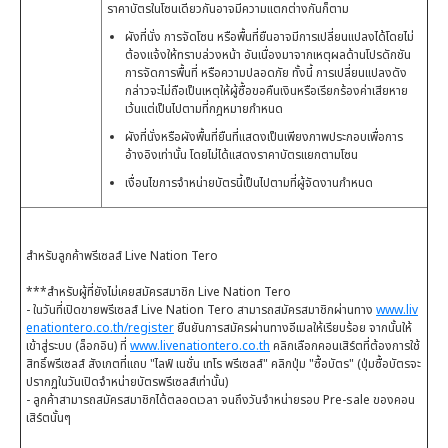
ราคาบัตรในโซนเดียวกันอาจมีความแตกต่างกันก็ตาม
ผังที่นั่ง การจัดโซน หรือพื้นที่ยืนอาจมีการเปลี่ยนแปลงได้โดยไม่
ต้องแจ้งให้ทราบล่วงหน้า อันเนื่องมาจากเหตุผลด้านโปรดักชัน
การจัดการพื้นที่ หรือความปลอดภัย ทั้งนี้ การเปลี่ยนแปลงดัง
กล่าวจะไม่ถือเป็นเหตุให้ผู้ซื้อขอคืนเงินหรือเรียกร้องค่าเสียหาย
เว้นแต่เป็นไปตามที่กฎหมายกำหนด
ผังที่นั่งหรือผังพื้นที่ยืนที่แสดงเป็นเพียงภาพประกอบเพื่อการ
อ้างอิงเท่านั้น โดยไม่ได้แสดงราคาบัตรแยกตามโซน
เงื่อนไขการจำหน่ายบัตรนี้เป็นไปตามที่ผู้จัดงานกำหนด
สำหรับลูกค้าพรีเซลส์ Live Nation Tero
***สำหรับผู้ที่ยังไม่เคยสมัครสมาชิก Live Nation Tero
- ในวันที่เปิดขายพรีเซลส์ Live Nation Tero สามารถสมัครสมาชิกผ่านทาง
www.liv
enationtero.co.th/register
ยืนยันการสมัครผ่านทางอีเมลให้เรียบร้อย จากนั้นให้
เข้าสู่ระบบ (ล็อกอิน) ที่
www.livenationtero.co.th
คลิกเลือกคอนเสิร์ตที่ต้องการใช้
สิทธิ์พรีเซลส์ สังเกตที่แถบ "ไลฟ์ เนชั่น เทโร พรีเซลส์" คลิกปุ่ม "ซื้อบัตร" (ปุ่มซื้อบัตรจะ
ปรากฏในวันเปิดจำหน่ายบัตรพรีเซลส์เท่านั้น)
- ลูกค้าสามารถสมัครสมาชิกได้ตลอดเวลา จนถึงวันจำหน่ายรอบ Pre-sale ของคอน
เสิร์ตนั้นๆ