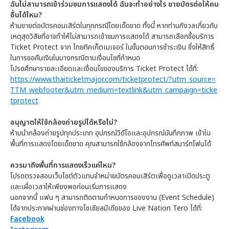
ฉันไม่สามารถเข้าร่วมชมการแสดงได้ ฉันจะทำอย่างไร ขายบัตรต่อให้คน
อื่นได้ไหม?
ห้ามขายต่อบัตรคอนเสิร์ตในทุกกรณีโดยเด็ดขาด ทั้งนี้ หากท่านกังวลเกี่ยวกับ
เหตุสุดวิสัยที่อาจทำให้ไม่สามารถเข้าชมการแสดงได้ สามารถเลือกซื้อบริการ
Ticket Protect จาก ไทยทิคเก็ตเมเจอร์ ในขั้นตอนการชำระเงิน ซึ่งให้สิทธิ์
ในการขอคืนเงินในบางกรณีตามเงื่อนไขที่กำหนด
โปรดศึกษารายละเอียดและเงื่อนไขของบริการ Ticket Protect ได้ที่:
https://www.thaiticketmajor.com/ticketprotect/?utm_source=
TTM_webfooter&utm_medium=textlink&utm_campaign=ticke
tprotect
อนุญาตให้ใช้กล้องถ่ายรูปได้หรือไม่?
ห้ามนำกล้องถ่ายรูปทุกประเภท อุปกรณ์วิดีโอและอุปกรณ์บันทึกภาพ เข้าใน
พื้นที่การแสดงโดยเด็ดขาด คุณสามารถใช้กล้องจากโทรศัพท์สมาร์ทโฟนได้
ควรมาถึงพื้นที่การแสดงเร็วแค่ไหน?
โปรดตรวจสอบเว็บไซต์ตัวแทนจำหน่ายบัตรคอนเสิร์ตเพื่อดูเวลาเปิดประตู
และเผื่อเวลาให้เพียงพอก่อนเริ่มการแสดง
นอกจากนี้ แฟน ๆ สามารถติดตามกำหนดการของงาน (Event Schedule)
ได้จากประกาศผ่านช่องทางโซเชียลมีเดียของ Live Nation Tero ได้ที่:
Facebook