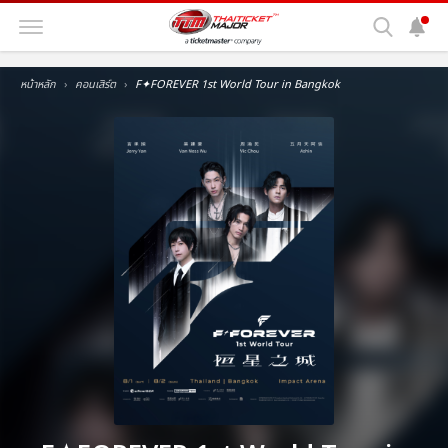
หน้าหลัก
คอนเสิร์ต
F✦FOREVER 1st World Tour in Bangkok