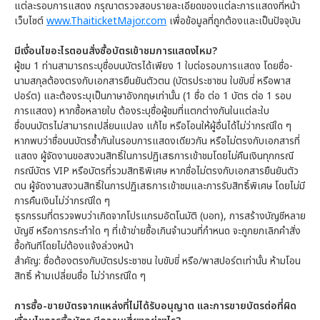
แต่ละรอบการแสดง กรุณาตรวจสอบรายละเอียดของแต่ละการแสดงที่หน้า
เว็บไซต์
www.ThaiticketMajor.com
เพื่อข้อมูลที่ถูกต้องและเป็นปัจจุบัน
มีเงื่อนไขอะไรตอนสั่งซื้อบัตรเข้าชมการแสดงไหม?
ผู้ชม 1 ท่านสามารถระบุชื่อบนบัตรได้เพียง 1 ใบต่อรอบการแสดง โดยชื่อ-
นามสกุลต้องตรงกับเอกสารยืนยันตัวตน (บัตรประชาชน ใบขับขี่ หรือพาส
ปอร์ต) และต้องระบุเป็นภาษาอังกฤษเท่านั้น (1 ชื่อ ต่อ 1 บัตร ต่อ 1 รอบ
การแสดง) หากซื้อหลายใบ ต้องระบุชื่อผู้ชมที่แตกต่างกันในแต่ละใบ
ชื่อบนบัตรไม่สามารถเปลี่ยนแปลง แก้ไข หรือโอนให้ผู้อื่นได้ไม่ว่ากรณีใด ๆ
หากพบว่าชื่อบนบัตรซ้ำกันในรอบการแสดงเดียวกัน หรือไม่ตรงกับเอกสารที่
แสดง ผู้จัดงานขอสงวนสิทธิ์ในการปฏิเสธการเข้าชมโดยไม่คืนเงินทุกกรณี
กรณีบัตร VIP หรือบัตรที่รวมสิทธิพิเศษ หากชื่อไม่ตรงกับเอกสารยืนยันตัว
ตน ผู้จัดงานสงวนสิทธิ์ในการปฏิเสธการเข้าชมและการรับสิทธิ์พิเศษ โดยไม่มี
การคืนเงินไม่ว่ากรณีใด ๆ
ธุรกรรมที่ตรวจพบว่าเกิดจากโปรแกรมอัตโนมัติ (บอท), การสร้างบัญชีหลาย
บัญชี หรือการกระทำใด ๆ ที่เข้าข่ายซื้อเกินจำนวนที่กำหนด จะถูกยกเลิกคำสั่ง
ซื้อทันทีโดยไม่ต้องแจ้งล่วงหน้า
สำคัญ: ชื่อต้องตรงกับบัตรประชาชน ใบขับขี่ หรือ/พาสปอร์ตเท่านั้น ห้ามโอน
สิทธิ์ ห้ามเปลี่ยนชื่อ ไม่ว่ากรณีใด ๆ
การซื้อ-ขายบัตรจากแหล่งที่ไม่ได้รับอนุญาต และการขายบัตรต่อที่ผิด