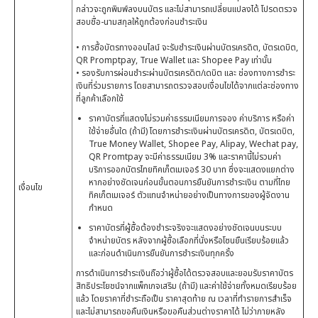
กล่าวจะถูกพิมพ์ลงบนบัตร และไม่สามารถเปลี่ยนแปลงได้ โปรดตรวจ
สอบชื่อ-นามสกุลให้ถูกต้องก่อนชำระเงิน
• การซื้อบัตรทางออนไลน์ จะรับชำระเงินผ่านบัตรเครดิต, บัตรเดบิต,
QR Promptpay, True Wallet และ Shopee Pay เท่านั้น
• รองรับการผ่อนชำระผ่านบัตรเครดิต/เดบิต และ ช่องทางการชำระ
เงินที่ร่วมรายการ โดยสามารถตรวจสอบเงื่อนไขได้จากแต่ละช่องทาง
ที่ลูกค้าเลือกใช้
ราคาบัตรที่แสดงไม่รวมค่าธรรมเนียมการจอง ค่าบริการ หรือค่า
ใช้จ่ายอื่นใด (ถ้ามี) โดยการชำระเงินผ่านบัตรเครดิต, บัตรเดบิต,
True Money Wallet, Shopee Pay, Alipay, Wechat pay,
QR Promtpay จะมีค่าธรรมเนียม 3% และราคานี้ไม่รวมค่า
บริการออกบัตรไทยทิคเก็ตเมเจอร์ 30 บาท ซึ่งจะแสดงแยกต่าง
หากอย่างชัดเจนก่อนขั้นตอนการยืนยันการชำระเงิน ตามที่ไทย
เงื่อนไข
ทิคเก็ตเมเจอร์ ตัวแทนจำหน่ายอย่างเป็นทางการของผู้จัดงาน
กำหนด
ราคาบัตรที่ผู้ซื้อต้องชำระจริงจะแสดงอย่างชัดเจนบนระบบ
จำหน่ายบัตร หลังจากผู้ซื้อเลือกที่นั่งหรือโซนยืนเรียบร้อยแล้ว
และก่อนดำเนินการยืนยันการชำระเงินทุกครั้ง
การดำเนินการชำระเงินถือว่าผู้ซื้อได้ตรวจสอบและยอมรับราคาบัตร
สิทธิประโยชน์จากแพ็กเกจเสริม (ถ้ามี) และค่าใช้จ่ายทั้งหมดเรียบร้อย
แล้ว โดยราคาที่ชำระถือเป็น ราคาสุดท้าย ณ เวลาที่ทำรายการสำเร็จ
และไม่สามารถขอคืนเงินหรือขอคืนส่วนต่างราคาได้ ไม่ว่าภายหลัง