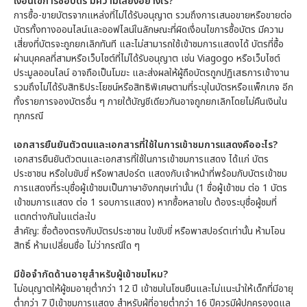
เงื่อนไขการซื้อบัตร มีความเสี่ยงอย่างไร?
การซื้อ-ขายบัตรจากแหล่งที่ไม่ได้รับอนุญาต รวมถึงการเสนอขายหรือขายต่อ
บัตรทั้งทางออนไลน์และออฟไลน์ในลักษณะที่ผิดเงื่อนไขการซื้อบัตร มีความ
เสี่ยงที่บัตรจะถูกยกเลิกทันที และไม่สามารถใช้เข้าชมการแสดงได้ บัตรที่ซื้อ
ผ่านบุคคลที่สามหรือเว็บไซต์ที่ไม่ได้รับอนุญาต เช่น Viagogo หรือเว็บไซต์
ประมูลออนไลน์ อาจถือเป็นโมฆะ และส่งผลให้ผู้ถือบัตรถูกปฏิเสธการเข้างาน
รวมถึงไม่ได้รับสิทธิประโยชน์หรือสิทธิพิเศษตามที่ระบุในบัตรหรือแพ็กเกจ อีก
ทั้งรายการจองบัตรอื่น ๆ ภายใต้บัญชีเดียวกันอาจถูกยกเลิกโดยไม่คืนเงินใน
ทุกกรณี
เอกสารยืนยันตัวตนและเอกสารที่ใช้ในการเข้าชมการแสดงคืออะไร?
เอกสารยืนยันตัวตนและเอกสารที่ใช้ในการเข้าชมการแสดง ได้แก่ บัตร
ประชาชน หรือใบขับขี่ หรือพาสปอร์ต แสดงกับเจ้าหน้าที่พร้อมกับบัตรเข้าชม
การแสดงที่ระบุชื่อผู้เข้าชมเป็นภาษาอังกฤษเท่านั้น (1 ชื่อผู้เข้าชม ต่อ 1 บัตร
เข้าชมการแสดง ต่อ 1 รอบการแสดง) หากซื้อหลายใบ ต้องระบุชื่อผู้ชมที่
แตกต่างกันในแต่ละใบ
สำคัญ: ชื่อต้องตรงกับบัตรประชาชน ใบขับขี่ หรือพาสปอร์ตเท่านั้น ห้ามโอน
สิทธิ์ ห้ามเปลี่ยนชื่อ ไม่ว่ากรณีใด ๆ
มีข้อจำกัดด้านอายุสำหรับผู้เข้าชมไหม?
ไม่อนุญาตให้ผู้ชมอายุต่ำกว่า 12 ปี เข้าชมในโซนยืนและไม่แนะนำให้เด็กที่มีอายุ
ต่ำกว่า 7 ปีเข้าชมการแสดง สำหรับผู้ที่อายุต่ำกว่า 16 ปีควรมีผู้ปกครองดูแล