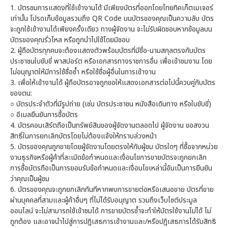
1.
บัตรชมการแสดงที่ใช้เข้างานได้ มีเพียงบัตรที่ออกโดยไทยทิคเก็ตเมเจอร์
เท่านั้น โปรดเก็บข้อมูลรวมถึง QR Code บนบัตรของคุณเป็นความลับ บัตร
จะถูกใช้เข้างานได้เพียงครั้งเดียว ทางผู้จัดงาน จะไม่รับผิดชอบหากข้อมูลบน
บัตรของคุณรั่วไหล หรือถูกนำไปใช้โดยมิชอบ
2.
ผู้ถือบัตรทุกคนจะต้องแสดงตัวพร้อมบัตรที่มีชื่อ-นามสกุลตรงกับบัตร
ประชาชนใบขับขี่ พาสปอร์ต หรือเอกสารทางราชการอื่น เพื่อเข้าชมงาน โดย
ไม่อนุญาตให้มีการใช้ชื่อซ้ำ หรือใช้ชื่อผู้อื่นในการเข้างาน
3.
เพื่อให้เข้างานได้ ผู้ถือบัตรอาจถูกขอให้แสดงเอกสารต่อไปนี้ควบคู่กับบัตร
ของตน:
○
บัตรประจำตัวที่มีรูปถ่าย (เช่น บัตรประชาชน หนังสือเดินทาง หรือใบขับขี่)
○
อีเมลยืนยันการซื้อบัตร
4.
บัตรคอนเสิร์ตถือเป็นทรัพย์สินของผู้จัดงานตลอดไป ผู้จัดงาน ขอสงวน
สิทธิ์ในการยกเลิกบัตรโดยไม่ต้องแจ้งให้ทราบล่วงหน้า
5.
บัตรของคุณถูกขายโดยผู้จัดงานโดยตรงให้กับผู้ชม บัตรใดๆ ที่ซื้อจากหน่วย
งานธุรกิจหรือผู้ค้าที่ละเมิดข้อกำหนดและเงื่อนไขการขายบัตรจะถูกยกเลิก
การซื้อบัตรถือเป็นการยอมรับข้อกำหนดและเงื่อนไขเหล่านี้อันเป็นการยืนยัน
ว่าคุณเป็นผู้ชม
6.
บัตรของคุณจะถูกยกเลิกทันทีหากพบการขายต่อหรือเสนอขาย บัตรที่ขาย
ผ่านบุคคลที่สามและผู้ค้าอื่นๆ ที่ไม่ได้รับอนุญาต รวมถึงเว็บไซต์ประมูล
ออนไลน์ จะไม่สามารถใช้เข้าชมได้ การขายบัตรซ้ำจะทำให้บัตรใช้งานไม่ได้ ไม่
ถูกต้อง และอาจนำไปสู่การปฏิเสธการเข้างานและ/หรือปฏิเสธการได้รับสิทธิ