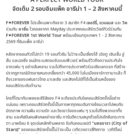
จัดเต็ม 2 รอบอิมแพ็ค อารีน่า 1 – 2 สิงหาคมนี้
F✦FOREVER
โปรเจ็คเฉพาะกิจจาก 3 สมาชิก F4
เจอร์รี่, แวนเนส
และ
วิค
ร่วมกับ
อาซิ่น
โวคอลจากก Mayday ประกาศคอนเสิร์ตเวิลด์ทัวร์ร่วมกัน
F✦FOREVER 1st World Tour
พร้อมเยือนกรุงเทพฯ 1 - 2 สิงหาคม
2569 ที่อิมแพ็ค อารีน่า
หลังจากออนทัวร์ไปกว่า 19 รอบทั่วจีน ไม่ว่าจะเป็นเซี่ยงไฮ้ เฉิงตู เซินเจิ้น อู่
ฮั่น และฉงชิ่ง จนมีกระแสตอบรับแบบฟีเวอร์ พร้อมรีวิวถึงความประทับใจ
จากแฟน ๆ อย่างล้นหลาม รวมไปถึงการประกาศทัวร์เอเชียเลกแรก ที่สร้าง
ปรากฎการณ์บัตรขายหมดเกลี้ยงกว่า 45,000 ใบในเมืองจาร์กาตามาแล้ว ก็
ถึงเวลาของแฟนชาวไทย มาเลเซีย และสิงคโปร์ที่ได้เป็นส่วนหนึ่งของ
คอนเสิร์ตระดับตำนาน
ใครที่โตมากับเพลงละซีรีส์ของ F4 จะต้องประทับใจคอนเสิร์ตครั้งนี้อย่าง
แน่นอน เพราะคอนเสิร์ตครั้งนี้เป็นการพาทุกคนเดินทางย้อนเวลาไปพบกับ
มิตรภาพ ความฝัน ความรัก และวัยเยาว์ของแฟน ๆ รวมไปถึงพวกเขาทั้ง
สาม และศิลปินคนพิเศษอย่างอาซิ่น การันตีความสนุกด้วยโปรดักชันตระการ
ตา มาพร้อม 6 จุดเด่นหลักห้ามพลาด รับกับคอนเซปต์
“นครดารา (City of
Stars)”
ของคอนเสิร์ตครั้งนี้ไม่ว่าจะเป็น เวทีดวงดาวสี่ทิศทาง เวทีดีไซน์