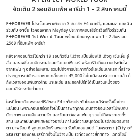
จัดเต็ม 2 รอบอิมแพ็ค อารีน่า 1 – 2 สิงหาคมนี้
F✦FOREVER
โปรเจ็คเฉพาะกิจจาก 3 สมาชิก F4
เจอร์รี่, แวนเนส
และ
วิค
ร่วมกับ
อาซิ่น
โวคอลจากก Mayday ประกาศคอนเสิร์ตเวิลด์ทัวร์ร่วมกัน
F✦FOREVER 1st World Tour
พร้อมเยือนกรุงเทพฯ 1 - 2 สิงหาคม
2569 ที่อิมแพ็ค อารีน่า
หลังจากออนทัวร์ไปกว่า 19 รอบทั่วจีน ไม่ว่าจะเป็นเซี่ยงไฮ้ เฉิงตู เซินเจิ้น อู่
ฮั่น และฉงชิ่ง จนมีกระแสตอบรับแบบฟีเวอร์ พร้อมรีวิวถึงความประทับใจ
จากแฟน ๆ อย่างล้นหลาม รวมไปถึงการประกาศทัวร์เอเชียเลกแรก ที่สร้าง
ปรากฎการณ์บัตรขายหมดเกลี้ยงกว่า 45,000 ใบในเมืองจาร์กาตามาแล้ว ก็
ถึงเวลาของแฟนชาวไทย มาเลเซีย และสิงคโปร์ที่ได้เป็นส่วนหนึ่งของ
คอนเสิร์ตระดับตำนาน
ใครที่โตมากับเพลงละซีรีส์ของ F4 จะต้องประทับใจคอนเสิร์ตครั้งนี้อย่าง
แน่นอน เพราะคอนเสิร์ตครั้งนี้เป็นการพาทุกคนเดินทางย้อนเวลาไปพบกับ
มิตรภาพ ความฝัน ความรัก และวัยเยาว์ของแฟน ๆ รวมไปถึงพวกเขาทั้ง
สาม และศิลปินคนพิเศษอย่างอาซิ่น การันตีความสนุกด้วยโปรดักชันตระการ
ตา มาพร้อม 6 จุดเด่นหลักห้ามพลาด รับกับคอนเซปต์
“นครดารา (City of
Stars)”
ของคอนเสิร์ตครั้งนี้ไม่ว่าจะเป็น เวทีดวงดาวสี่ทิศทาง เวทีดีไซน์