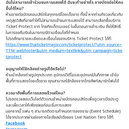
ฉันไม่สามารถเข้าร่วมชมการแสดงได้ ฉันจะทำอย่างไร ขายบัตรต่อให้คน
อื่นได้ไหม?
ห้ามขายต่อบัตรคอนเสิร์ตในทุกกรณีโดยเด็ดขาด ทั้งนี้ หากท่านกังวลเกี่ยวกับ
เหตุสุดวิสัยที่อาจทำให้ไม่สามารถเข้าชมการแสดงได้ สามารถเลือกซื้อบริการ
Ticket Protect จาก ไทยทิคเก็ตเมเจอร์ ในขั้นตอนการชำระเงิน ซึ่งให้สิทธิ์
ในการขอคืนเงินในบางกรณีตามเงื่อนไขที่กำหนด
โปรดศึกษารายละเอียดและเงื่อนไขของบริการ Ticket Protect ได้ที่:
https://www.thaiticketmajor.com/ticketprotect/?utm_source=
TTM_webfooter&utm_medium=textlink&utm_campaign=ticke
tprotect
อนุญาตให้ใช้กล้องถ่ายรูปได้หรือไม่?
ห้ามนำกล้องถ่ายรูปทุกประเภท อุปกรณ์วิดีโอและอุปกรณ์บันทึกภาพ เข้าใน
พื้นที่การแสดงโดยเด็ดขาด คุณสามารถใช้กล้องจากโทรศัพท์สมาร์ทโฟนได้
ควรมาถึงพื้นที่การแสดงเร็วแค่ไหน?
โปรดตรวจสอบเว็บไซต์ตัวแทนจำหน่ายบัตรคอนเสิร์ตเพื่อดูเวลาเปิดประตู
และเผื่อเวลาให้เพียงพอก่อนเริ่มการแสดง
นอกจากนี้ แฟน ๆ สามารถติดตามกำหนดการของงาน (Event Schedule)
ได้จากประกาศผ่านช่องทางโซเชียลมีเดียของ Live Nation Tero ได้ที่:
Facebook