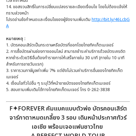
เวลาที่กำหนด
14. ขอสงวนสิทธิ์ในการเปลี่ยนแปลงรายละเอียดเงื่อนไข โดยไม่ต้องแจ้งให้
ทราบล่วงหน้า
โปรดอ่านข้อกำหนดและเงื่อนไขของผู้จัดงานเพิ่มเติม
http://bit.ly/46LcbG
A
หมายเหตุ :
1. บัตรคอนเสิร์ตเป็นกระดาษหรือบัตรที่ออกโดยไทยทิคเก็ตเมเจอร์
2. การซื้อบัตรผ่านช่องทางออนไลน์ สามารถชำระค่าบริการด้วยบัตรเครดิต
หากชำระด้วยวิธีอื่นต้องทำรายการให้เสร็จภายใน 30 นาที (ภายใน 10 นาที
สำหรับการขายวันแรก)
3. ราคารวมภาษีมูลค่าเพิ่ม 7% แต่ยังไม่รวมค่าบริการอื่นของไทยทิคเก็ต
เมเจอร์
4. เงื่อนไขทั่วไปอื่น ๆ ระบุไว้ที่หน้าขายบัตรของไทยทิคเก็ตเมเจอร์
5. สอบถามเพิ่มเติมได้ทางไทยทิคเก็ตเมเจอร์ โทร 0-262-3838
F✦FOREVER คัมแบคแบบตัวพ่อ บัตรคอนเสิร์ต
จาร์กาตาหมดเกลี้ยง 3 รอบ เดินหน้าประกาศทัวร์
เอเชีย พร้อมเจอแฟนชาวไทย
A PERFECT WORLD TOUR