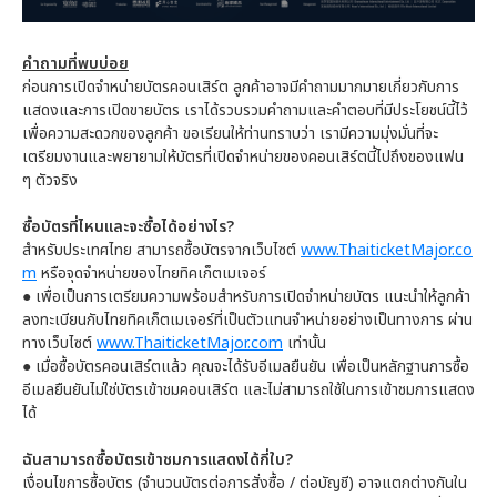
คำถามที่พบบ่อย
ก่อนการเปิดจำหน่ายบัตรคอนเสิร์ต ลูกค้าอาจมีคำถามมากมายเกี่ยวกับการ
แสดงและการเปิดขายบัตร เราได้รวบรวมคำถามและคำตอบที่มีประโยชน์นี้ไว้
เพื่อความสะดวกของลูกค้า ขอเรียนให้ท่านทราบว่า เรามีความมุ่งมั่นที่จะ
เตรียมงานและพยายามให้บัตรที่เปิดจำหน่ายของคอนเสิร์ตนี้ไปถึงของแฟน
ๆ ตัวจริง
ซื้อบัตรที่ไหนและจะซื้อได้อย่างไร?
สำหรับประเทศไทย สามารถซื้อบัตรจากเว็บไซต์
www.ThaiticketMajor.co
m
หรือจุดจำหน่ายของไทยทิคเก็ตเมเจอร์
●
เพื่อเป็นการเตรียมความพร้อมสำหรับการเปิดจำหน่ายบัตร แนะนำให้ลูกค้า
ลงทะเบียนกับไทยทิคเก็ตเมเจอร์ที่เป็นตัวแทนจำหน่ายอย่างเป็นทางการ ผ่าน
ทางเว็บไซต์
www.ThaiticketMajor.com
เท่านั้น
●
เมื่อซื้อบัตรคอนเสิร์ตแล้ว คุณจะได้รับอีเมลยืนยัน เพื่อเป็นหลักฐานการซื้อ
อีเมลยืนยันไม่ใช่บัตรเข้าชมคอนเสิร์ต และไม่สามารถใช้ในการเข้าชมการแสดง
ได้
ฉันสามารถซื้อบัตรเข้าชมการแสดงได้กี่ใบ?
เงื่อนไขการซื้อบัตร (จำนวนบัตรต่อการสั่งซื้อ / ต่อบัญชี) อาจแตกต่างกันใน