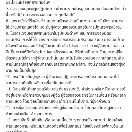
ประโยชน์หรือสิทธิพิเศษอื่นๆ
7.
บัตรของคุณจะถูกปฏิเสธการเข้างานหากบัตรถูกดัดแปลง ปลอมแปลง ทำ
ซ้ำ หรือไม่สามารถตรวจสอบความถูกต้องได้
8.
เฉพาะบัตรที่ซื้อผ่านตัวแทนขายบัตรอย่างเป็นทางการเท่านั้นจึงจะสามารถ
ใช้เข้าชมการแสดงได้ มิฉะนั้นผู้จัดงานขอสงวนสิทธิ์ในการปฏิเสธการเข้าชม
9.
โปรดระวังมิจฉาชีพที่แฝงมาในรูปแบบต่างๆ เช่น การรับจองบัตร
คอนเสิร์ต การให้โค้ดจอง การซื้อ-ขายบัตรคอนเสิร์ตนอกระบบ การแอบอ้าง
เป็นพนักงานของบริษัทผู้จัดงาน เป็นต้น โปรดทราบว่า ทางผู้จัดงานขอสงวน
สิทธิ์ในการให้สิทธิประโยชน์ของบัตรชมคอนเสิร์ตโดยยึดตามข้อมูลของผู้ซื้อ
บัตรคอนเสิร์ตจากผู้จัดงานเท่านั้น และจะไม่รับผิดชอบใดๆ หากเกิดความเสีย
หายในกรณีที่ลูกค้าซื้อบัตรคอนเสิร์ตจากบุคคลที่สาม ทั้งนี้ การตัดสินของผู้จัด
งาน ถือเป็นที่สิ้นสุด
10.
กรณีบัตรยืนสูญหาย ผู้จัดงานขอปฏิเสธการออกบัตรทดแทน และไม่
สามารถขอคืนเงินหลังการซื้อได้ในทุกกรณี
11.
ในกรณีที่เกิดเหตุสุดวิสัย เช่น ภัยธรรมชาติ, คำสั่งภาครัฐ หรือเหตุการณ์
ที่อยู่นอกเหนือการควบคุมของผู้จัด ผู้จัดขอสงวนสิทธิ์ในการเลื่อน หรือยกเลิก
การแสดง โดยเงื่อนไขการคืนเงิน (ถ้ามี) จะเป็นไปตามที่ผู้จัดกำหนด
12.
การซื้อบัตรคอนเสิร์ตหมายถึงผู้ซื้อยอมรับตามข้อตกลงที่ทางผู้จัดงาน
กำหนดข้างต้นแล้วทุกประการ
13. สงวนสิทธิ์ไม่คืนเงินหรือแลกเปลี่ยนใด ๆ ทุกกรณีหากท่านทำบัตรเข้าชม
การแสดงหาย หรือไม่มาแสดงตัวเพื่อรับสิทธิประโยชน์ของวีไอพีตามวันและ