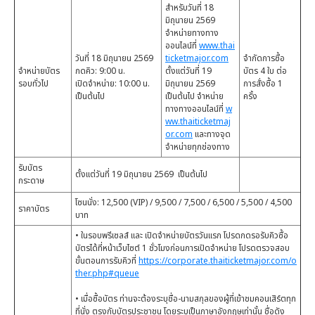
สำหรับวันที่ 18
มิถุนายน 2569
จำหน่ายทางทาง
ออนไลน์ที่
www.thai
วันที่ 18 มิถุนายน 2569
ticketmajor.com
จำกัดการซื้อ
จำหน่ายบัตร
กดคิว: 9:00 น.
ตั้งแต่วันที่ 19
บัตร 4 ใบ ต่อ
รอบทั่วไป
เปิดจำหน่าย: 10:00 น.
มิถุนายน 2569
การสั่งซื้อ 1
เป็นต้นไป
เป็นต้นไป จำหน่าย
ครั้ง
ทางทางออนไลน์ที่
w
ww.thaiticketmaj
or.com
และทางจุด
จำหน่ายทุกช่องทาง
รับบัตร
ตั้งแต่วันที่ 19 มิถุนายน 2569 เป็นต้นไป
กระดาษ
โซนนั่ง: 12,500 (VIP) / 9,500 / 7,500 / 6,500 / 5,500 / 4,500
ราคาบัตร
บาท
• ในรอบพรีเซลส์ และ เปิดจำหน่ายบัตรวันแรก โปรดกดรอรับคิวซื้อ
บัตรได้ที่หน้าเว็บไซต์ 1 ชั่วโมงก่อนการเปิดจำหน่าย โปรดตรวจสอบ
ขั้นตอนการรับคิวที่
https://corporate.thaiticketmajor.com/o
ther.php#queue
• เมื่อซื้อบัตร ท่านจะต้องระบุชื่อ-นามสกุลของผู้ที่เข้าชมคอนเสิร์ตทุก
ที่นั่ง ตรงกับบัตรประชาชน โดยระบุเป็นภาษาอังกฤษเท่านั้น ชื่อดัง