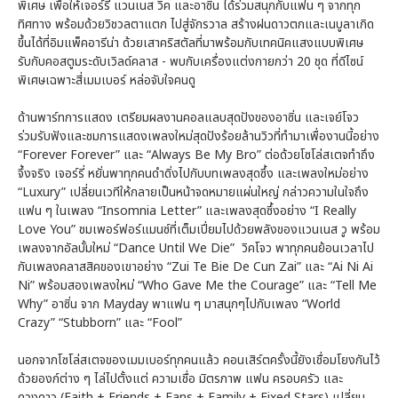
พิเศษ เพื่อให้เจอร์รี่ แวนเนส วิค และอาซิ่น ได้ร่วมสนุกกับแฟน ๆ จากทุก
ทิศทาง พร้อมด้วยวิชวลตาแตก ไปสู่จักรวาล สร้างฝนดาวตกและเนบูลาเกิด
ขึ้นได้ที่อิมแพ็คอารีน่า ด้วยเสาคริสตัลที่มาพร้อมกับเทคนิคแสงแบบพิเศษ
รับกับคอสตูมระดับเวิลด์คลาส - พบกับเครื่องแต่งกายกว่า 20 ชุด ที่ดีไซน์
พิเศษเฉพาะสี่เมมเบอร์ หล่อจับใจคนดู
ด้านพาร์ทการแสดง เตรียมผลงานคอลแลบสุดปังของอาซิ่น และเจย์โจว
ร่วมรับฟังและชมการแสดงเพลงใหม่สุดปังร้อยล้านวิวที่ทำมาเพื่องานนี้อย่าง
“Forever Forever” และ “Always Be My Bro” ต่อด้วยโซโล่สเตจทำถึง
จึ้งจริง เจอร์รี่ หยั่นพาทุกคนดำดิ่งไปกับบทเพลงสุดซึ้ง และเพลงใหม่อย่าง
“Luxury” เปลี่ยนเวทีให้กลายเป็นหน้าจดหมายแผ่นใหญ่ กล่าวความในใจถึง
แฟน ๆ ในเพลง “Insomnia Letter” และเพลงสุดซึ้งอย่าง “I Really
Love You” ชมเพอร์ฟอร์แมนซ์ที่เต็มเปี่ยมไปด้วยพลังของแวนเนส วู พร้อม
เพลงจากอัลบั้มใหม่ “Dance Until We Die” วิคโจว พาทุกคนย้อนเวลาไป
กับเพลงคลาสสิคของเขาอย่าง “Zui Te Bie De Cun Zai” และ “Ai Ni Ai
Ni” พร้อมสองเพลงใหม่ “Who Gave Me the Courage” และ “Tell Me
Why” อาซิ่น จาก Mayday พาแฟน ๆ มาสนุกๆไปกับเพลง “World
Crazy” “Stubborn” และ “Fool”
นอกจากโซโล่สเตจของเมมเบอร์ทุกคนแล้ว คอนเสิร์ตครั้งนี้ยังเชื่อมโยงกันไว้
ด้วยองก์ต่าง ๆ ไล่ไปตั้งแต่ ความเชื่อ มิตรภาพ แฟน ครอบครัว และ
ดวงดาว (Faith + Friends + Fans + Family + Fixed Stars) เปลี่ยน