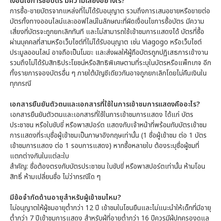
เงื่อนไขการซื้อบัตร มีความเสี่ยงอย่างไร?
การซื้อ-ขายบัตรจากแหล่งที่ไม่ได้รับอนุญาต รวมถึงการเสนอขายหรือขายต่อ
บัตรทั้งทางออนไลน์และออฟไลน์ในลักษณะที่ผิดเงื่อนไขการซื้อบัตร มีความ
เสี่ยงที่บัตรจะถูกยกเลิกทันที และไม่สามารถใช้เข้าชมการแสดงได้ บัตรที่ซื้อ
ผ่านบุคคลที่สามหรือเว็บไซต์ที่ไม่ได้รับอนุญาต เช่น Viagogo หรือเว็บไซต์
ประมูลออนไลน์ อาจถือเป็นโมฆะ และส่งผลให้ผู้ถือบัตรถูกปฏิเสธการเข้างาน
รวมถึงไม่ได้รับสิทธิประโยชน์หรือสิทธิพิเศษตามที่ระบุในบัตรหรือแพ็กเกจ อีก
ทั้งรายการจองบัตรอื่น ๆ ภายใต้บัญชีเดียวกันอาจถูกยกเลิกโดยไม่คืนเงินใน
ทุกกรณี
เอกสารยืนยันตัวตนและเอกสารที่ใช้ในการเข้าชมการแสดงคืออะไร?
เอกสารยืนยันตัวตนและเอกสารที่ใช้ในการเข้าชมการแสดง ได้แก่ บัตร
ประชาชน หรือใบขับขี่ หรือพาสปอร์ต แสดงกับเจ้าหน้าที่พร้อมกับบัตรเข้าชม
การแสดงที่ระบุชื่อผู้เข้าชมเป็นภาษาอังกฤษเท่านั้น (1 ชื่อผู้เข้าชม ต่อ 1 บัตร
เข้าชมการแสดง ต่อ 1 รอบการแสดง) หากซื้อหลายใบ ต้องระบุชื่อผู้ชมที่
แตกต่างกันในแต่ละใบ
สำคัญ: ชื่อต้องตรงกับบัตรประชาชน ใบขับขี่ หรือพาสปอร์ตเท่านั้น ห้ามโอน
สิทธิ์ ห้ามเปลี่ยนชื่อ ไม่ว่ากรณีใด ๆ
มีข้อจำกัดด้านอายุสำหรับผู้เข้าชมไหม?
ไม่อนุญาตให้ผู้ชมอายุต่ำกว่า 12 ปี เข้าชมในโซนยืนและไม่แนะนำให้เด็กที่มีอายุ
ต่ำกว่า 7 ปีเข้าชมการแสดง สำหรับผู้ที่อายุต่ำกว่า 16 ปีควรมีผู้ปกครองดูแล