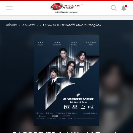
หน้าหลัก
คอนเสิร์ต
F✦FOREVER 1st World Tour in Bangkok