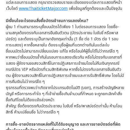
แต่ละรอบการแสดง กรุณาตรวจสอบรายละเอียดของแต่ละการแสดงที่หน้า
เว็บไซต์
www.ThaiticketMajor.com
เพื่อข้อมูลที่ถูกต้องและเป็นปัจจุบัน
มีเงื่อนไขอะไรตอนสั่งซื้อบัตรเข้าชมการแสดงไหม?
ผู้ชม 1 ท่านสามารถระบุชื่อบนบัตรได้เพียง 1 ใบต่อรอบการแสดง โดยชื่อ-
นามสกุลต้องตรงกับเอกสารยืนยันตัวตน (บัตรประชาชน ใบขับขี่ หรือพาส
ปอร์ต) และต้องระบุเป็นภาษาอังกฤษเท่านั้น (1 ชื่อ ต่อ 1 บัตร ต่อ 1 รอบ
การแสดง) หากซื้อหลายใบ ต้องระบุชื่อผู้ชมที่แตกต่างกันในแต่ละใบ
ชื่อบนบัตรไม่สามารถเปลี่ยนแปลง แก้ไข หรือโอนให้ผู้อื่นได้ไม่ว่ากรณีใด ๆ
หากพบว่าชื่อบนบัตรซ้ำกันในรอบการแสดงเดียวกัน หรือไม่ตรงกับเอกสารที่
แสดง ผู้จัดงานขอสงวนสิทธิ์ในการปฏิเสธการเข้าชมโดยไม่คืนเงินทุกกรณี
กรณีบัตร VIP หรือบัตรที่รวมสิทธิพิเศษ หากชื่อไม่ตรงกับเอกสารยืนยันตัว
ตน ผู้จัดงานสงวนสิทธิ์ในการปฏิเสธการเข้าชมและการรับสิทธิ์พิเศษ โดยไม่มี
การคืนเงินไม่ว่ากรณีใด ๆ
ธุรกรรมที่ตรวจพบว่าเกิดจากโปรแกรมอัตโนมัติ (บอท), การสร้างบัญชีหลาย
บัญชี หรือการกระทำใด ๆ ที่เข้าข่ายซื้อเกินจำนวนที่กำหนด จะถูกยกเลิกคำสั่ง
ซื้อทันทีโดยไม่ต้องแจ้งล่วงหน้า
สำคัญ: ชื่อต้องตรงกับบัตรประชาชน ใบขับขี่ หรือ/พาสปอร์ตเท่านั้น ห้ามโอน
สิทธิ์ ห้ามเปลี่ยนชื่อ ไม่ว่ากรณีใด ๆ
การซื้อ-ขายบัตรจากแหล่งที่ไม่ได้รับอนุญาต และการขายบัตรต่อที่ผิด