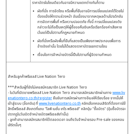
ราคาบัตรในโซนเดียวกันอาจมีความแตกต่างกันก็ตาม
ผังที่นั่ง การจัดโซน หรือพื้นที่ยืนอาจมีการเปลี่ยนแปลงได้โดยไม่
ต้องแจ้งให้ทราบล่วงหน้า อันเนื่องมาจากเหตุผลด้านโปรดักชัน
การจัดการพื้นที่ หรือความปลอดภัย ทั้งนี้ การเปลี่ยนแปลงดัง
กล่าวจะไม่ถือเป็นเหตุให้ผู้ซื้อขอคืนเงินหรือเรียกร้องค่าเสียหาย
เว้นแต่เป็นไปตามที่กฎหมายกำหนด
ผังที่นั่งหรือผังพื้นที่ยืนที่แสดงเป็นเพียงภาพประกอบเพื่อการ
อ้างอิงเท่านั้น โดยไม่ได้แสดงราคาบัตรแยกตามโซน
เงื่อนไขการจำหน่ายบัตรนี้เป็นไปตามที่ผู้จัดงานกำหนด
สำหรับลูกค้าพรีเซลส์ Live Nation Tero
***สำหรับผู้ที่ยังไม่เคยสมัครสมาชิก Live Nation Tero
- ในวันที่เปิดขายพรีเซลส์ Live Nation Tero สามารถสมัครสมาชิกผ่านทาง
www.liv
enationtero.co.th/register
ยืนยันการสมัครผ่านทางอีเมลให้เรียบร้อย จากนั้นให้
เข้าสู่ระบบ (ล็อกอิน) ที่
www.livenationtero.co.th
คลิกเลือกคอนเสิร์ตที่ต้องการใช้
สิทธิ์พรีเซลส์ สังเกตที่แถบ "ไลฟ์ เนชั่น เทโร พรีเซลส์" คลิกปุ่ม "ซื้อบัตร" (ปุ่มซื้อบัตรจะ
ปรากฏในวันเปิดจำหน่ายบัตรพรีเซลส์เท่านั้น)
- ลูกค้าสามารถสมัครสมาชิกได้ตลอดเวลา จนถึงวันจำหน่ายรอบ Pre-sale ของคอน
เสิร์ตนั้นๆ