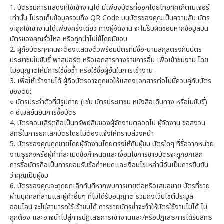
1.
บัตรชมการแสดงที่ใช้เข้างานได้ มีเพียงบัตรที่ออกโดยไทยทิคเก็ตเมเจอร์
เท่านั้น โปรดเก็บข้อมูลรวมถึง QR Code บนบัตรของคุณเป็นความลับ บัตร
จะถูกใช้เข้างานได้เพียงครั้งเดียว ทางผู้จัดงาน จะไม่รับผิดชอบหากข้อมูลบน
บัตรของคุณรั่วไหล หรือถูกนำไปใช้โดยมิชอบ
2.
ผู้ถือบัตรทุกคนจะต้องแสดงตัวพร้อมบัตรที่มีชื่อ-นามสกุลตรงกับบัตร
ประชาชนใบขับขี่ พาสปอร์ต หรือเอกสารทางราชการอื่น เพื่อเข้าชมงาน โดย
ไม่อนุญาตให้มีการใช้ชื่อซ้ำ หรือใช้ชื่อผู้อื่นในการเข้างาน
3.
เพื่อให้เข้างานได้ ผู้ถือบัตรอาจถูกขอให้แสดงเอกสารต่อไปนี้ควบคู่กับบัตร
ของตน:
○
บัตรประจำตัวที่มีรูปถ่าย (เช่น บัตรประชาชน หนังสือเดินทาง หรือใบขับขี่)
○
อีเมลยืนยันการซื้อบัตร
4.
บัตรคอนเสิร์ตถือเป็นทรัพย์สินของผู้จัดงานตลอดไป ผู้จัดงาน ขอสงวน
สิทธิ์ในการยกเลิกบัตรโดยไม่ต้องแจ้งให้ทราบล่วงหน้า
5.
บัตรของคุณถูกขายโดยผู้จัดงานโดยตรงให้กับผู้ชม บัตรใดๆ ที่ซื้อจากหน่วย
งานธุรกิจหรือผู้ค้าที่ละเมิดข้อกำหนดและเงื่อนไขการขายบัตรจะถูกยกเลิก
การซื้อบัตรถือเป็นการยอมรับข้อกำหนดและเงื่อนไขเหล่านี้อันเป็นการยืนยัน
ว่าคุณเป็นผู้ชม
6.
บัตรของคุณจะถูกยกเลิกทันทีหากพบการขายต่อหรือเสนอขาย บัตรที่ขาย
ผ่านบุคคลที่สามและผู้ค้าอื่นๆ ที่ไม่ได้รับอนุญาต รวมถึงเว็บไซต์ประมูล
ออนไลน์ จะไม่สามารถใช้เข้าชมได้ การขายบัตรซ้ำจะทำให้บัตรใช้งานไม่ได้ ไม่
ถูกต้อง และอาจนำไปสู่การปฏิเสธการเข้างานและ/หรือปฏิเสธการได้รับสิทธิ