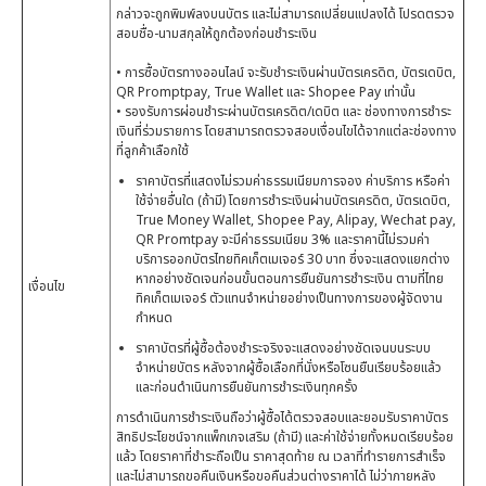
กล่าวจะถูกพิมพ์ลงบนบัตร และไม่สามารถเปลี่ยนแปลงได้ โปรดตรวจ
สอบชื่อ-นามสกุลให้ถูกต้องก่อนชำระเงิน
• การซื้อบัตรทางออนไลน์ จะรับชำระเงินผ่านบัตรเครดิต, บัตรเดบิต,
QR Promptpay, True Wallet และ Shopee Pay เท่านั้น
• รองรับการผ่อนชำระผ่านบัตรเครดิต/เดบิต และ ช่องทางการชำระ
เงินที่ร่วมรายการ โดยสามารถตรวจสอบเงื่อนไขได้จากแต่ละช่องทาง
ที่ลูกค้าเลือกใช้
ราคาบัตรที่แสดงไม่รวมค่าธรรมเนียมการจอง ค่าบริการ หรือค่า
ใช้จ่ายอื่นใด (ถ้ามี) โดยการชำระเงินผ่านบัตรเครดิต, บัตรเดบิต,
True Money Wallet, Shopee Pay, Alipay, Wechat pay,
QR Promtpay จะมีค่าธรรมเนียม 3% และราคานี้ไม่รวมค่า
บริการออกบัตรไทยทิคเก็ตเมเจอร์ 30 บาท ซึ่งจะแสดงแยกต่าง
หากอย่างชัดเจนก่อนขั้นตอนการยืนยันการชำระเงิน ตามที่ไทย
เงื่อนไข
ทิคเก็ตเมเจอร์ ตัวแทนจำหน่ายอย่างเป็นทางการของผู้จัดงาน
กำหนด
ราคาบัตรที่ผู้ซื้อต้องชำระจริงจะแสดงอย่างชัดเจนบนระบบ
จำหน่ายบัตร หลังจากผู้ซื้อเลือกที่นั่งหรือโซนยืนเรียบร้อยแล้ว
และก่อนดำเนินการยืนยันการชำระเงินทุกครั้ง
การดำเนินการชำระเงินถือว่าผู้ซื้อได้ตรวจสอบและยอมรับราคาบัตร
สิทธิประโยชน์จากแพ็กเกจเสริม (ถ้ามี) และค่าใช้จ่ายทั้งหมดเรียบร้อย
แล้ว โดยราคาที่ชำระถือเป็น ราคาสุดท้าย ณ เวลาที่ทำรายการสำเร็จ
และไม่สามารถขอคืนเงินหรือขอคืนส่วนต่างราคาได้ ไม่ว่าภายหลัง