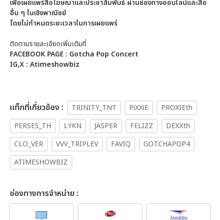
เพื่อเผยแพร่สื่อโฆษณาและประชาสัมพันธ์ ผ่านช่องทางออนไลน์และสื่อ
อื่น ๆ ในเชิงพาณิชย์
โดยไม่กำหนดระยะเวลาในการเผยแพร่
ติดตามรายละเอียดเพิ่มเติมที่
FACEBOOK PAGE : Gotcha Pop Concert
IG,X : Atimeshowbiz
เเท็กที่เกี่ยวข้อง :
TRINITY_TNT
PiXXiE
PROXIEth
PERSES_TH
LYKN
JASPER
FELIZZ
DEXXth
CLO_VER
VVV_TRIPLEV
FAVIQ
GOTCHAPOP4
ATIMESHOWBIZ
ช่องทางการจำหน่าย :