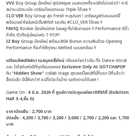
VVV
Boy Group น้องใหม่ สุดUnique แมสแตกตั้งแต่ยังไม่เดบิวต์ ! คาริ
สม่าระเบิดระเบ้อ เตรียมโดนตกแบบ Triple ได้เลย !!
CLO'VER
Boy Group สุด Fresh ทะลุปรอท ! เตรียมบูสต์เอนเนอร์จี้
พร้อมเขย่าใจมัมหมีเต็มพิกัด!! รอเติม #CLO_VER ได้เลย !!
FAVIQ
Rookie น้องใหม่สาย Swag ที่น่าจับตามอง !! Performance ดีฉ่ำ
ทำถึง ตัวตึงรุ่นใหม่แห่ง T-POP!
IZ Boy
Group น้องใหม่ พร้อมเสิร์ฟ Bonus ความฟินด้วย Opening
Performance ที่จะทำให้ทุกคน Melted แบบยกด้อม !!
เตรียมอัพเซิร์ฟความสนุกครั้งใหม่
เดือดสะใจกว่าเดิม ทั้ง Dance-Vocal
และ ไฮไลท์แห่งปีที่ทุกด้อมรอคอย
Exclusive Only At GOTCHAPOP
กับ
“Hidden Show”
collab stage สุดเซอร์ไพรส์ที่นี่ที่แรก ปีที่แล้วว่า
ฮ็อปแล้ว ปีนี้ยิ่งกว่า!! จะมีโชว์อะไรบ้าง รอติดตามได้เลย! !
Game On :
6 มิ.ย. 2026 ที่ ศูนย์การประชุมแห่งชาติสิริกิติ์ (Exibition
Hall 3-4,ชั้น G)
ราคาบัตรยืน : 2,700 บาท
บัตรนั่ง : 4,200 / 3,700 / 3,200 / 3,000 / 2,700 / 2,200 และ 1,700
บาท