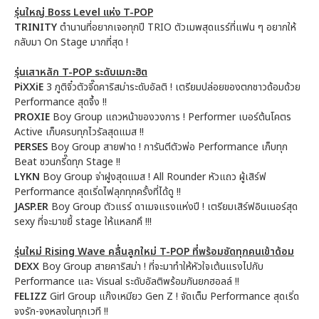
รุ่นใหญ่ Boss Level แห่ง T-POP
TRINITY
ตำนานที่อยากเจอทุกปี TRIO ตัวเมพสุดแรร์ที่แฟน ๆ อยากให้
กลับมา On Stage มากที่สุด !
รุ่นเสาหลัก T-POP ระดับเมกะฮิต
PiXXiE
3 ภูติจิ๋วตัวจี๊ดคาริสม่าระดับอัลติ ! เตรียมปล่อยของตกชาวด้อมด้วย
Performance สุดจึ้ง !!
PROXIE
Boy Group แถวหน้าของวงการ ! Performer เบอร์ต้นโคตร
Active เก็บครบทุกไวรัลสุดแมส !!
PERSES
Boy Group สายฟาด ! การันตีตัวพ่อ Performance เก็บทุก
Beat ชวนกรี๊ดทุก Stage !!
LYKN
Boy Group จ่าฝูงสุดแมส ! All Rounder หัวแถว ผู้เสิร์ฟ
Performance สุดเริ่ดไฟลุกทุกครั้งที่ได้ดู !!
JASP.ER
Boy Group ตัวแรร์ ดาเมจแรงแห่งปี ! เตรียมเสิร์ฟอินเนอร์สุด
sexy ที่จะมาขยี้ stage ให้แหลกคึ !!!
รุ่นใหม่ Rising Wave คลื่นลูกใหม่ T-POP ที่พร้อมซัดทุกคนเข้าด้อม
DEXX
Boy Group สายคาริสม่า ! ที่จะมาทำให้หัวใจเต้นแรงไปกับ
Performance และ Visual ระดับอัลติพร้อมกันยกฮอลล์ !!
FELIZZ
Girl Group แก๊งเหมียว Gen Z ! จัดเต็ม Performance สุดเริ่ด
จงรัก-จงหลงในทุกเวที !!