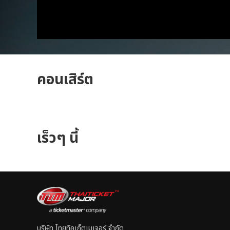
คอนเสิร์ต
เร็วๆ นี้
บริษัท ไทยทิคเก็ตเมเจอร์ จำกัด