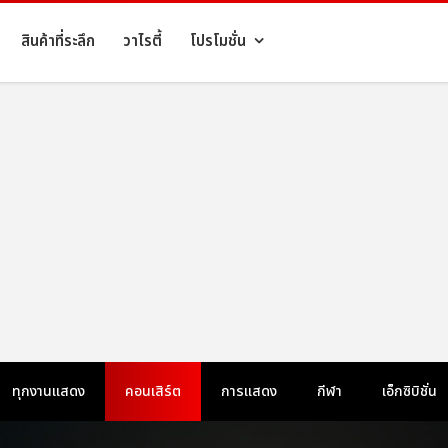
สินค้าที่ระลึก
วาไรตี้
โปรโมชั่น
ทุกงานแสดง
คอนเสิร์ต
การแสดง
กีฬา
เอ็กซิบิชั่น