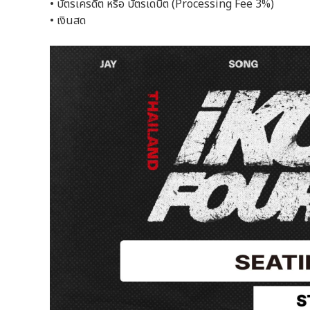
• บัตรเครดิต หรือ บัตรเดบิต (Processing Fee 3%)
• เงินสด