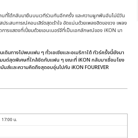
4 คนที่ได้กลับมายืนบนเวทีร่วมกันอีกครั้ง และความผูกพันอันไม่มีวัน
ัมผัสประสบการณ์คอนเสิร์ตสุดเร้าใจ อัดแน่นด้วยเพลงฮิตของวง เพลง
รแสดงที่เปี่ยมด้วยเอนเนอร์จีที่เป็นเอกลักษณ์ของ iKON มา
เดินทางไปพบแฟน ๆ ทั่วเอเชียและอเมริกาใต้ ทัวร์ครั้งนี้ยังมา
นต์สุดพิเศษที่ใกล้ชิดกับแฟน ๆ ขณะที่ iKON กลับมาเชื่อมโยง
วามมันส์และความคิดถึงสุดอบอุ่นไปกับ iKON FOUREVER
า 17:00 น.