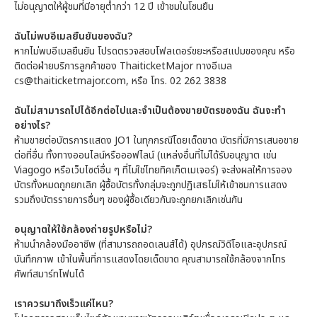
ไม่อนุญาตให้ผู้ชมที่มีอายุต่ำกว่า 12 ปี เข้าชมในโซนยืน
ฉันไม่พบอีเมลยืนยันของฉัน?
หากไม่พบอีเมลยืนยัน โปรดตรวจสอบโฟลเดอร์ขยะหรือสแปมของคุณ หรือ
ติดต่อฝ่ายบริการลูกค้าของ ThaiticketMajor ทางอีเมล
cs@thaiticketmajor.com, หรือ โทร. 02 262 3838
ฉันไม่สามารถไปได้อีกต่อไปและจำเป็นต้องขายบัตรของฉัน ฉันจะทำ
อย่างไร?
ห้ามขายต่อบัตรการแสดง JO1 ในทุกกรณีโดยเด็ดขาด บัตรที่มีการเสนอขาย
ต่อที่อื่น ทั้งทางออนไลน์หรือออฟไลน์ (แหล่งอื่นที่ไม่ได้รับอนุญาต เช่น
Viagogo หรือเว็บไซต์อื่น ๆ ที่ไม่ใช่ไทยทิคเก็ตเมเจอร์) จะส่งผลให้การจอง
บัตรทั้งหมดถูกยกเลิก ผู้ซื้อบัตรทั้งกลุ่มจะถูกปฏิเสธไม่ให้เข้าชมการแสดง
รวมถึงบัตรรายการอื่นๆ ของผู้ซื้อเดียวกันจะถูกยกเลิกเช่นกัน
อนุญาตให้ใช้กล้องถ่ายรูปหรือไม่?
ห้ามนำกล้องมืออาชีพ (ที่สามารถถอดเลนส์ได้) อุปกรณ์วิดีโอและอุปกรณ์
บันทึกภาพ เข้าในพื้นที่การแสดงโดยเด็ดขาด คุณสามารถใช้กล้องจากโทร
ศัพท์สมาร์ทโฟนได้
เราควรมาถึงเร็วแค่ไหน?