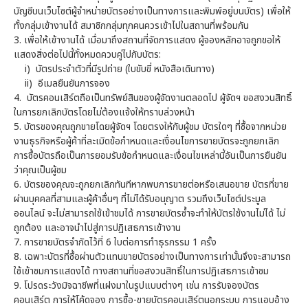
บัญชีบนเว็บไซต์ผู้จำหน่ายบัตรอย่างเป็นทางการและพิมพ์อยู่บนบัตร) เพื่อให้
ทั้งกลุ่มเข้างานได้ สมาชิกกลุ่มทุกคนควรเข้าไปในสถานที่พร้อมกัน
3.
เพื่อให้เข้างานได้ เมื่อมาถึงสถานที่จัดการแสดง ผู้จองหลักอาจถูกขอให้
แสดงสิ่งต่อไปนี้ทั้งหมดควบคู่ไปกับบัตร:
i) บัตรประจำตัวที่มีรูปถ่าย (ใบขับขี่ หนังสือเดินทาง)
ii) อีเมลยืนยันการจอง
4.
บัตรคอนเสิร์ตถือเป็นทรัพย์สินของผู้จัดงานตลอดไป ผู้จัดฯ ขอสงวนสิทธิ์
ในการยกเลิกบัตรโดยไม่ต้องแจ้งให้ทราบล่วงหน้า
5.
บัตรของคุณถูกขายโดยผู้จัดฯ โดยตรงให้กับผู้ชม บัตรใดๆ ที่ซื้อจากหน่วย
งานธุรกิจหรือผู้ค้าที่ละเมิดข้อกำหนดและเงื่อนไขการขายบัตรจะถูกยกเลิก
การซื้อบัตรถือเป็นการยอมรับข้อกำหนดและเงื่อนไขเหล่านี้อันเป็นการยืนยัน
ว่าคุณเป็นผู้ชม
6.
บัตรของคุณจะถูกยกเลิกทันทีหากพบการขายต่อหรือเสนอขาย บัตรที่ขาย
ผ่านบุคคลที่สามและผู้ค้าอื่นๆ ที่ไม่ได้รับอนุญาต รวมถึงเว็บไซต์ประมูล
ออนไลน์ จะไม่สามารถใช้เข้าชมได้ การขายบัตรซ้ำจะทำให้บัตรใช้งานไม่ได้ ไม่
ถูกต้อง และอาจนำไปสู่การปฏิเสธการเข้างาน
7.
การขายบัตรจำกัดไว้ที่ 6 ใบต่อการทำธุรกรรม 1 ครั้ง
8.
เฉพาะบัตรที่ซื้อผ่านตัวแทนขายบัตรอย่างเป็นทางการเท่านั้นจึงจะสามารถ
ใช้เข้าชมการแสดงได้ ทางสถานที่ขอสงวนสิทธิ์ในการปฏิเสธการเข้าชม
9.
โปรดระวังมิจฉาชีพที่แฝงมาในรูปแบบต่างๆ เช่น การรับจองบัตร
คอนเสิร์ต การให้โค้ดจอง การซื้อ-ขายบัตรคอนเสิร์ตนอกระบบ การแอบอ้าง