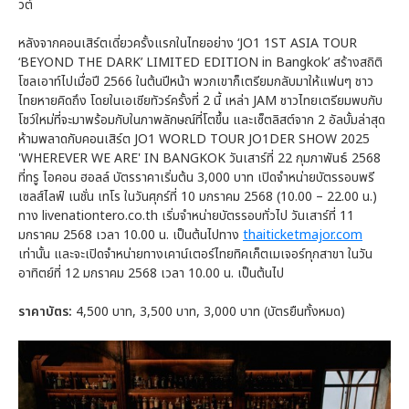
วต์
หลังจากคอนเสิร์ตเดี่ยวครั้งแรกในไทยอย่าง ‘JO1 1ST ASIA TOUR
‘BEYOND THE DARK’ LIMITED EDITION in Bangkok’ สร้างสถิติ
โซลเอาท์ไปเมื่อปี 2566 ในต้นปีหน้า พวกเขาก็เตรียมกลับมาให้แฟนๆ ชาว
ไทยหายคิดถึง โดยในเอเชียทัวร์ครั้งที่ 2 นี้ เหล่า JAM ชาวไทยเตรียมพบกับ
โชว์ใหม่ที่จะมาพร้อมกับในภาพลักษณ์ที่โตขึ้น และเซ็ตลิสต์จาก 2 อัลบั้มล่าสุด
ห้ามพลาดกับคอนเสิร์ต JO1 WORLD TOUR JO1DER SHOW 2025
'WHEREVER WE ARE' IN BANGKOK วันเสาร์ที่ 22 กุมภาพันธ์ 2568
ที่ทรู ไอคอน ฮอลล์ บัตรราคาเริ่มต้น 3,000 บาท เปิดจำหน่ายบัตรรอบพรี
เซลส์ไลฟ์ เนชั่น เทโร ในวันศุกร์ที่ 10 มกราคม 2568 (10.00 – 22.00 น.)
ทาง livenationtero.co.th เริ่มจำหน่ายบัตรรอบทั่วไป วันเสาร์ที่ 11
มกราคม 2568 เวลา 10.00 น. เป็นต้นไปทาง
thaiticketmajor.com
เท่านั้น และจะเปิดจำหน่ายทางเคาน์เตอร์ไทยทิคเก็ตเมเจอร์ทุกสาขา ในวัน
อาทิตย์ที่ 12 มกราคม 2568 เวลา 10.00 น. เป็นต้นไป
ราคาบัตร:
4,500 บาท, 3,500 บาท, 3,000 บาท (บัตรยืนทั้งหมด)