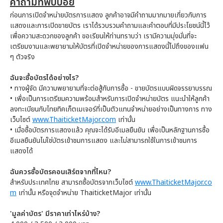
คำถามที่พบบ่อย
ก่อนการเปิดจำหน่ายบัตรการแสดง ลูกค้าอาจมีคำถามมากมายเกี่ยวกับการ
แสดงและการเปิดขายบัตร เราได้รวบรวมคำถามและคำตอบที่มีประโยชน์นี้ไว้
เพื่อความสะดวกของลูกค้า ขอเรียนให้ท่านทราบว่า เรามีความมุ่งมั่นที่จะ
เตรียมงานและพยายามให้บัตรที่เปิดจำหน่ายของการแสดงนี้ไปถึงของแฟน
ๆ ตัวจริง
ฉันจะซื้อบัตรได้อย่างไร?
• ทางผู้จัด มีความพยายามที่จะต่อสู้กับการซื้อ - ขายบัตรแบบผิดจรรยาบรรณ
• เพื่อเป็นการเตรียมความพร้อมสำหรับการเปิดจำหน่ายบัตร แนะนำให้ลูกค้า
ลงทะเบียนกับไทยทิคเก็ตเมเจอร์ที่เป็นตัวแทนจำหน่ายอย่างเป็นทางการ ทาง
เว็บไซต์
www.ThaiticketMajor.com
เท่านั้น
• เมื่อซื้อบัตรการแสดงแล้ว คุณจะได้รับอีเมลยืนยัน เพื่อเป็นหลักฐานการซื้อ
อีเมลยืนยันไม่ใช่บัตรเข้าชมการแสดง และไม่สามารถใช้ในการเข้าชมการ
แสดงได้
ฉันควรซื้อบัตรคอนเสิร์ตจากที่ไหน?
สำหรับประเทศไทย สามารถซื้อบัตรจากเว็บไซต์
www.ThaiticketMajor.co
m
เท่านั้น หรือจุดจำหน่าย ThaiticketMajor เท่านั้น
'มูลค่าบัตร' มีราคาเท่าไหร่บ้าง?