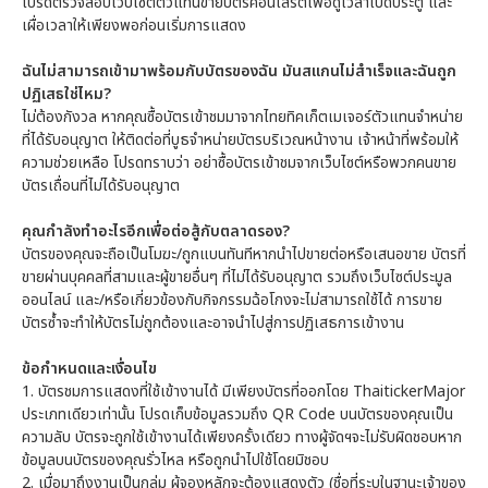
โปรดตรวจสอบเว็บไซต์ตัวแทนขายบัตรคอนเสิร์ตเพื่อดูเวลาเปิดประตู และ
เผื่อเวลาให้เพียงพอก่อนเริ่มการแสดง
ฉันไม่สามารถเข้ามาพร้อมกับบัตรของฉัน มันสแกนไม่สำเร็จและฉันถูก
ปฏิเสธใช่ไหม?
ไม่ต้องกังวล หากคุณซื้อบัตรเข้าชมมาจากไทยทิคเก็ตเมเจอร์ตัวแทนจำหน่าย
ที่ได้รับอนุญาต ให้ติดต่อที่บูธจำหน่ายบัตรบริเวณหน้างาน เจ้าหน้าที่พร้อมให้
ความช่วยเหลือ โปรดทราบว่า อย่าซื้อบัตรเข้าชมจากเว็บไซต์หรือพวกคนขาย
บัตรเถื่อนที่ไม่ได้รับอนุญาต
คุณกำลังทำอะไรอีกเพื่อต่อสู้กับตลาดรอง?
บัตรของคุณจะถือเป็นโมฆะ/ถูกแบนทันทีหากนำไปขายต่อหรือเสนอขาย บัตรที่
ขายผ่านบุคคลที่สามและผู้ขายอื่นๆ ที่ไม่ได้รับอนุญาต รวมถึงเว็บไซต์ประมูล
ออนไลน์ และ/หรือเกี่ยวข้องกับกิจกรรมฉ้อโกงจะไม่สามารถใช้ได้ การขาย
บัตรซ้ำจะทำให้บัตรไม่ถูกต้องและอาจนำไปสู่การปฏิเสธการเข้างาน
ข้อกำหนดและเงื่อนไข
1.
บัตรชมการแสดงที่ใช้เข้างานได้ มีเพียงบัตรที่ออกโดย ThaitickerMajor
ประเภทเดียวเท่านั้น โปรดเก็บข้อมูลรวมถึง QR Code บนบัตรของคุณเป็น
ความลับ บัตรจะถูกใช้เข้างานได้เพียงครั้งเดียว ทางผู้จัดฯจะไม่รับผิดชอบหาก
ข้อมูลบนบัตรของคุณรั่วไหล หรือถูกนำไปใช้โดยมิชอบ
2.
เมื่อมาถึงงานเป็นกลุ่ม ผู้จองหลักจะต้องแสดงตัว (ชื่อที่ระบุในฐานะเจ้าของ