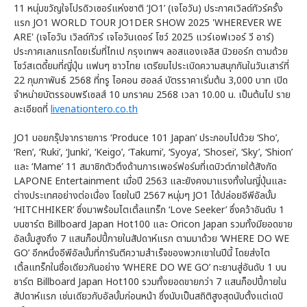
11 หนุ่มขวัญใจโปรดิวเซอร์แห่งชาติ ‘JO1’ (เจโอวัน) ประกาศเวิลด์ทัวร์ครั้ง
แรก JO1 WORLD TOUR JO1DER SHOW 2025 'WHEREVER WE
ARE' (เจโอวัน เวิลด์ทัวร์ เจโอวันเดอร์ โชว์ 2025 แวร์เอฟเวอร์ วี อาร์)
ประกาศเลกแรกโดยเริ่มที่ไทเป กรุงเทพฯ ลอสแองเจลิส นิวยอร์ก ตามด้วย
โชว์สเตดี้ยมที่ญี่ปุ่น แฟนๆ ชาวไทย เตรียมไประเบิดความสนุกกันในวันเสาร์ที่
22 กุมภาพันธ์ 2568 ที่ทรู ไอคอน ฮอลล์ บัตรราคาเริ่มต้น 3,000 บาท เปิด
จำหน่ายบัตรรอบพรีเซลส์ 10 มกราคม 2568 เวลา 10.00 น. เป็นต้นไป ราย
ละเอียดที่
livenationtero.co.th
JO1 บอยกรุ๊ปจากรายการ ‘Produce 101 Japan’ ประกอบไปด้วย ‘Sho’,
‘Ren’, ‘Ruki’, ‘Junki’, ‘Keigo’, ‘Takumi’, ‘Syoya’, ‘Shosei’, ‘Sky’, ‘Shion’
และ ‘Mame’ 11 สมาชิกตัวตึงด้านการเพอร์ฟอร์มที่เดบิวต์ภายใต้สังกัด
LAPONE Entertainment เมื่อปี 2563 และยังคงมาแรงทั้งในญี่ปุ่นและ
ต่างประเทศอย่างต่อเนื่อง โดยในปี 2567 หนุ่มๆ JO1 ได้ปล่อยอีพีอัลบั้ม
‘HITCHHIKER’ ซึ่งมาพร้อมไตเติ้ลแทร็ก ‘Love Seeker’ ซึ่งคว้าอันดับ 1
บนชาร์ต Billboard Japan Hot100 และ Oricon Japan รวมทั้งมียอดขาย
อัลบั้มสูงถึง 7 แสนก็อปปี้ภายในสัปดาห์แรก ตามมาด้วย ‘WHERE DO WE
GO’ อีกหนึ่งอีพีอัลบั้มที่การันตีความสำเร็จของพวกเขาในปีนี้ โดยส่งไต
เติ้ลแทร็กในชื่อเดียวกันอย่าง ‘WHERE DO WE GO’ ทะยานสู่อันดับ 1 บน
ชาร์ต Billboard Japan Hot100 รวมทั้งยอดขายกว่า 7 แสนก็อปปี้ภายใน
สัปดาห์แรก เช่นเดียวกับอัลบั้มก่อนหน้า ซึ่งนับเป็นสถิติสูงสุดนับตั้งแต่เดบิ