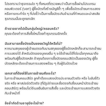
โปรดทราบว่าธุรกรรมใด ๆ ทั้งหมดที่ตรวจพบว่าเป็นการซื้อผ่านโปรแกรม
คอมพิวเตอร์ (‘บอท’) ผู้ซื้อบัตรที่สร้างบัญชีซ้ำ ๆ เพื่อซื้อบัตรเข้าชมการแสดง
หรือการกระทำใด ๆ ที่บ่งชี้ว่าเป็นการซื้อบัตรเกินจำนวนที่กำหนดและน่าสงสัย
ธุรกรรมนั้นจะถูกยกเลิก
ถ้าเราอยากไปเป็นกลุ่มใหญ่/ครอบครัว?
คุณจะต้องทำการสั่งซื้อใหม่โดยทำธุรกรรมอีกครั้ง
ฉันสามารถซื้อบัตรเป็นของขวัญได้หรือไม่?
หากนามสกุลของผู้เข้าชมตรงกับนามสกุลของผู้ซื้อบัตรหลักก็จะสามารถเข้าชม
การแสดงได้ สำหรับบัตรของบุคคลอื่น ๆ จะใช้เข้าชมได้ก็ต่อเมื่อทุกคนมาถึง
พร้อมกับผู้ซื้อบัตรหลัก ถ้าคุณต้องการซื้อบัตรคอนเสิร์ตเป็นของขวัญ ผู้ซื้อ
บัตรหลักจะต้องเข้าชมการแสดงพร้อม ๆ กับผู้รับบัตรด้วย
เอกสารที่ต้องใช้ในการเข้าชมคืออะไร?
ในการเข้าชมคอนเสิร์ต ลูกค้าต้องแสดงบัตรประชาชนตัวจริง หรือ ใบขับขี่ตัว
จริง หรือ พาสปอร์ตตัวจริง (ที่มีรูปถ่ายและชื่อตรงกับชื่อบนหน้าบัตรเข้าชม
คอนเสิร์ต) พร้อมโชว์อีเมลยืนยันการสั่งซื้อ และบัตรเข้าชมการแสดงตัวจริง
กับเจ้าหน้าที่
ข้อจำกัดด้านอายุมีอะไรบ้าง?