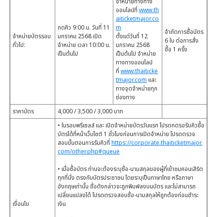
จำหน่ายทางทาง
ออนไลน์ที่
www.th
aiticketmajor.co
กดคิว 9:00 น. วันที่ 11
m
จำกัดการซื้อบัตร
จำหน่ายบัตรรอบ
มกราคม 2568 เปิด
ตั้งแต่วันที่ 12
6 ใบ ต่อการสั่ง
ทั่วไป:
จำหน่าย เวลา 10:00 น.
มกราคม 2568
ซื้อ 1 ครั้ง
เป็นต้นไป
เป็นต้นไป จำหน่าย
ทางทางออนไลน์
ที่
www.thaiticke
tmajor.com
และ
ทางจุดจำหน่ายทุก
ช่องทาง
ราคาบัตร
4,000 / 3,500 / 3,000 บาท
• ในรอบพรีเซลล์ และ เปิดจำหน่ายบัตรวันแรก โปรดกดรอรับคิวซื้อ
บัตรได้ที่หน้าเว็บไซต์ 1 ชั่วโมงก่อนการเปิดจำหน่าย โปรดตรวจ
สอบขั้นตอนการรับคิวที่
https://corporate.thaiticketmajor.
com/other.php#queue
• เมื่อซื้อบัตร ท่านจะต้องระบุชื่อ-นามสกุลของผู้ที่เข้าชมคอนเสิร์ต
ทุกที่นั่ง ตรงกับบัตรประชาชน โดยระบุเป็นภาษาไทย หรือภาษา
อังกฤษเท่านั้น ชื่อดังกล่าวจะถูกพิมพ์ลงบนบัตร และไม่สามารถ
เปลี่ยนแปลงได้ โปรดตรวจสอบชื่อ-นามสกุลให้ถูกต้องก่อนชำระ
เงื่อนไข
เงิน