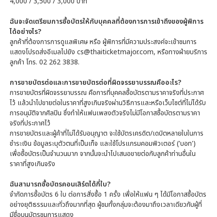
4,000 / 3,500 / 3,000 บาท
ฉันจะจัดเตรียมการซื้อบัตรให้กับบุคคลที่ต้องการการเข้าถึงของผู้พิการ
ได้อย่างไร?
ลูกค้าที่ต้องการการดูแลพิเศษ หรือ ผู้พิการที่มีความประสงค์จะเข้าชมการ
แสดงโปรดส่งอีเมลไปยัง cs@thaiticketmajor.com, หรือทางฝ่ายบริการ
ลูกค้า โทร. 02 262 3838.
การขายบัตรต่อและการขายบัตรต่อที่ผิดจรรยาบรรณคืออะไร?
การขายบัตรที่ผิดจรรยาบรรณ คือการที่บุคคลซื้อบัตรตามราคาจริงที่ประกาศ
ไว้ แล้วนำไปขายต่อในราคาที่สูงเกินจริงผ่านวิธีการและหรือเว็บไซต์ที่ไม่ได้รับ
การอนุมัติจากศิลปิน ซึ่งทำให้แฟนเพลงตัวจริงไม่มีโอกาสซื้อบัตรตามราคา
จริงที่ประกาศไว้
การขายบัตรและผู้ค้าที่ไม่ได้รับอนุญาต จะใช้บัตรเครดิต/เดบิตหลายใบในการ
ชำระเงิน ข้อมูลระบุตัวตนที่เป็นเท็จ และใช้โปรแกรมคอมพิวเตอร์ ('บอท')
เพื่อซื้อบัตรเป็นจำนวนมาก จากนั้นจะนำไปเสนอขายต่อกับลูกค้าท่านอื่นใน
ราคาที่สูงเกินจริง
ฉันสามารถซื้อบัตรคอนเสิร์ตได้กี่ใบ?
จำกัดการซื้อบัตร 6 ใบ ต่อการสั่งซื้อ 1 ครั้ง เพื่อให้แฟน ๆ ได้มีโอกาสซื้อบัตร
อย่างยุติธรรมและทั่วถึงมากที่สุด ผู้ชมทั้งกลุ่มจะต้องมาถึงเวลาเดียวกับผู้ที่
มีชื่อบนบัตรชมการแสดง