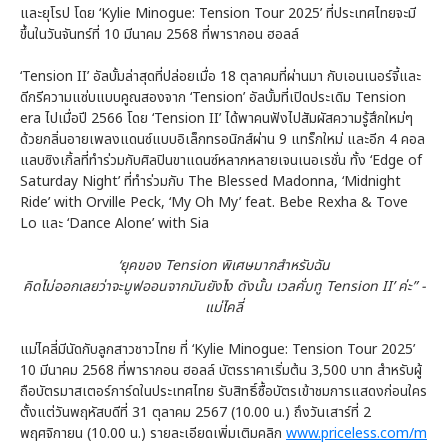
และยุโรป โดย ‘Kylie Minogue: Tension Tour 2025’ ที่ประเทศไทยจะมี
ขึ้นในวันจันทร์ที่ 10 มีนาคม 2568 ที่พารากอน ฮอลล์
‘Tension II’ อัลบั้มล่าสุดที่ปล่อยเมื่อ 18 ตุลาคมที่ผ่านมา กับเอนเนอร์จี้และ
ดีกรีความแซ่บแบบคูณสองจาก ‘Tension’ อัลบั้มที่เปิดประเดิม Tension
era ไปเมื่อปี 2566 โดย ‘Tension II’ ได้พาคนฟังไปสัมผัสความรู้สึกใหม่ๆ
ด้วยกลิ่นอายเพลงแดนซ์แบบอิเล็กทรอนิกส์ผ่าน 9 แทร็กใหม่ และอีก 4 คอล
แลบซิงเกิ้ลที่ทำร่วมกับศิลปินขาแดนซ์หลากหลายเจนเนอเรชั่น ทั้ง ‘Edge of
Saturday Night’ ที่ทำร่วมกับ The Blessed Madonna, ‘Midnight
Ride’ with Orville Peck, ‘My Oh My’ feat. Bebe Rexha & Tove
Lo และ ‘Dance Alone’ with Sia
‘ยุคของ Tension พิเศษมากสำหรับฉัน
คิดไม่ออกเลยว่าจะมูฟออนจากมันยังไง ดังนั้น เวลคั่มทู Tension II’ ค่ะ” -
แม่ไคลี่
แม่ไคลี่มีนัดกับลูกสาวชาวไทย ที่ ‘Kylie Minogue: Tension Tour 2025’
10 มีนาคม 2568 ที่พารากอน ฮอลล์ บัตรราคาเริ่มต้น 3,500 บาท สำหรับผู้
ถือบัตรมาสเตอร์การ์ดในประเทศไทย รับสิทธิ์ซื้อบัตรเข้าชมการแสดงก่อนใคร
ตั้งแต่วันพฤหัสบดีที่ 31 ตุลาคม 2567 (10.00 น.) ถึงวันเสาร์ที่ 2
พฤศจิกายน (10.00 น.) รายละเอียดเพิ่มเติมคลิก
www.priceless.com/m