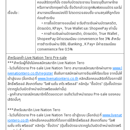
คอนเสิร์ตทุกที่นั่ง ตรงกับบัตรประชาชน โดยระบุเป็นภาษาไทย
หรือภาษาอังกฤษเท่านั้น ชื่อดังกล่าวจะถูกพิมพ์ลงบนบัตร และไม่
เงื่อนไข :
สามารถเปลี่ยนแปลงได้ โปรดตรวจสอบชื่อ-นามสกุลให้ถูกต้อง
ก่อนชำระเงิน
• การซื้อบัตรทางออนไลน์ จะรับชำระเงินผ่านบัตรเครดิต,
บัตรเดบิต, KPay+, True Wallet และ ShopeePay เท่านั้น
• การชำระเงินผ่านบัตรเครดิต, บัตรเดบิต, True Wallet ,
ShopeePay มีค่าธรรมเนียม convenience fee 3% สำหรับ
การชำระเงินผ่าน BBL iBanking , K Pay+ มีค่าธรรมเนียม
convenience fee 0.5%
สำหรับลูกค้า Live Nation Tero Pre-sale
***สำหรับผู้ที่ยังไม่เคยสมัครสมาชิก Live Nation Tero
- ในวันที่เปิดขาย Pre-sale Live Nation Tero สามารถสมัครสมาชิกผ่านทาง
www.l
ivenationtero.co.th/register
ยืนยันการสมัครผ่านทางอีเมลให้เรียบร้อย จากนั้นให้
เข้าสู่ระบบ (ล็อกอิน) ที่
www.livenationtero.co.th
คลิกเลือกคอนเสิร์ตที่ต้องการใช้
สิทธิ์พรีเซลล์ สังเกตที่แถบ "ไลฟ์ เนชั่น เทโร พรีเซลล์" คลิกปุ่ม "ซื้อบัตร" (ปุ่มซื้อบัตรจะ
ปรากฏในวันเปิดจำหน่ายบัตรพรีเซลล์เท่านั้น)
- ลูกค้าสามารถสมัครสมาชิกได้ตลอดเวลา จนถึงวันจำหน่ายรอบ Pre-sale ของคอน
เสิร์ตนั้นๆ
***สำหรับสมาชิก Live Nation Tero
- ในวันที่เปิดขาย Pre-sale Live Nation Tero เข้าสู่ระบบ (ล็อกอิน) ที่
www.livenat
iontero.co.th
คลิกเลือกคอนเสิร์ตที่ต้องการใช้สิทธิ์พรีเซลล์ สังเกตที่แถบ "ไลฟ์
เนชั่น เทโร พรีเซลล์" คลิกปุ่ม "ซื้อบัตร" (ปุ่มซื้อบัตรจะปรากฏในวันเปิดจำหน่ายบัตรพรี