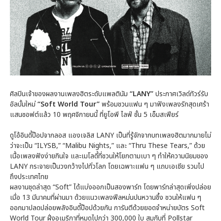
ศิลปินเจ้าของผลงานเพลงฮิตระดับแพลตินัม
“LANY”
ประกาศเวิลด์ทัวร์รับ
อัลบั้มใหม่
“Soft World Tour”
พร้อมชวนแฟน ๆ มาฟังเพลงรักสุดเศร้า
แสนซอฟต์แล้ว 10 พฤศจิกายนนี้ ที่ยูโอพี ไลฟ์ ชั้น 5 เอ็มสเฟียร์
ดูโอ้อินดี้ป๊อปจากลอส แองเจลิส LANY เป็นที่รู้จักจากบทเพลงฮิตมากมายไม่
ว่าจะเป็น “ILYSB,” “Malibu Nights,” และ “Thru These Tears,” ด้วย
เนื้อเพลงฟังง่ายกินใจ และเมโลดี้ที่ชวนให้โยกตามเบา ๆ ทำให้ความนิยมของ
LANY กระจายเป็นวงกว้างไปทั่วโลก โดยเฉพาะแฟน ๆ แถบเอเชีย รวมไป
ถึงประเทศไทย
ผลงานชุดล่าสุด “Soft” ได้แบ่งออกเป็นสองพาร์ท โดยพาร์ทล่าสุดเพิ่งปล่อย
เมื่อ 13 มีนาคมที่ผ่านมา ด้วยแนวเพลงฟีลหม่นปนหวานซึ้ง ชวนให้แฟน ๆ
ออกมาปลดปล่อยพลังอินดี้ป๊อปด้วยกัน การันตีด้วยยอดจำหน่ายบัตร Soft
World Tour ฝั่งอเมริกาที่หมดไปกว่า 300,000 ใบ สมกับที่ Pollstar