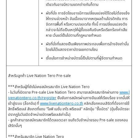
เดียวกันอาจมีความแตกต่างกันก็ตาม
ผังที่นั่ง การจัดโซนอาจมีการเปลี่ยนแปลงได้โดยไม่ต้องแจ้ง
ให้ทราบล่วงหน้า อันเนื่องมาจากเหตุผลด้านโปรดักชัน การ
จัดการพื้นที่ หรือความปลอดภัย ทั้งนี้ การเปลี่ยนแปลงดัง
กล่าวจะไม่ถือเป็นเหตุให้ผู้ซื้อขอคืนเงินหรือเรียกร้องค่าเสีย
หาย เว้นแต่เป็นไปตามที่กฎหมายกำหนด
ผังที่นั่งที่แสดงเป็นเพียงภาพประกอบเพื่อการอ้างอิงเท่านั้น
โดยไม่ได้แสดงราคาบัตรแยกตามโซน
เงื่อนไขการจำหน่ายบัตรนี้เป็นไปตามที่ผู้จัดงานกำหนด
สำหรับลูกค้า Live Nation Tero Pre-sale
***สำหรับผู้ที่ยังไม่เคยสมัครสมาชิก Live Nation Tero
- ในวันที่เปิดขาย Pre-sale Live Nation Tero สามารถสมัครสมาชิกผ่านทาง
www.l
ivenationtero.co.th/register
ยืนยันการสมัครผ่านทางอีเมลให้เรียบร้อย จากนั้นให้
เข้าสู่ระบบ (ล็อกอิน) ที่
www.livenationtero.co.th
คลิกเลือกคอนเสิร์ตที่ต้องการใช้
สิทธิ์พรีเซลล์ สังเกตที่แถบ "ไลฟ์ เนชั่น เทโร พรีเซลล์" คลิกปุ่ม "ซื้อบัตร" (ปุ่มซื้อบัตรจะ
ปรากฏในวันเปิดจำหน่ายบัตรพรีเซลล์เท่านั้น)
- ลูกค้าสามารถสมัครสมาชิกได้ตลอดเวลา จนถึงวันจำหน่ายรอบ Pre-sale ของคอน
เสิร์ตนั้นๆ
***สำหรับสมาชิก Live Nation Tero