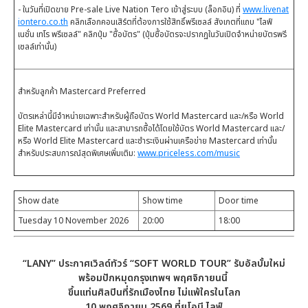
- ในวันที่เปิดขาย Pre-sale Live Nation Tero เข้าสู่ระบบ (ล็อกอิน) ที่
www.livenat
iontero.co.th
คลิกเลือกคอนเสิร์ตที่ต้องการใช้สิทธิ์พรีเซลล์ สังเกตที่แถบ "ไลฟ์
เนชั่น เทโร พรีเซลล์" คลิกปุ่ม "ซื้อบัตร" (ปุ่มซื้อบัตรจะปรากฏในวันเปิดจำหน่ายบัตรพรี
เซลล์เท่านั้น)
สำหรับลูกค้า Mastercard Preferred
บัตรเหล่านี้มีจำหน่ายเฉพาะสำหรับผู้ถือบัตร World Mastercard และ/หรือ World
Elite Mastercard เท่านั้น และสามารถซื้อได้โดยใช้บัตร World Mastercard และ/
หรือ World Elite Mastercard และชำระเงินผ่านเครือข่าย Mastercard เท่านั้น
สำหรับประสบการณ์สุดพิเศษเพิ่มเติม:
www.priceless.com/music
Show date
Show time
Door time
Tuesday 10 November 2026
20:00
18:00
“LANY” ประกาศเวิลด์ทัวร์ “SOFT WORLD TOUR” รับอัลบั้มใหม่
พร้อมปักหมุดกรุงเทพฯ พฤศจิกายนนี้
ขึ้นแท่นศิลปินที่รักเมืองไทย ไม่แพ้ใครในโลก
10 พฤศจิกายน 2569 ที่ยูโอบี ไลฟ์