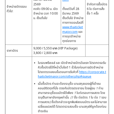
2569
จำกัดการซื้อบัตร
จำหน่ายบัตรรอบ
กดคิว 09:00 น. เปิด
ตั้งแต่วันที่ 28
6 ใบ ต่อการสั่ง
ทั่วไป:
จำหน่าย เวลา 10:00
มีนาคม 2569
ซื้อ 1 ครั้ง
น. เป็นต้นไป
เป็นต้นไป จำหน่าย
ทางทางออนไลน์ที่
www.thaiticket
major.com
และ
ทางจุดจำหน่าย
ทุกช่องทาง
9,000 / 5,550
บาท
(VIP Package)
ราคาบัตร
3,800 / 2,800
บาท
ในรอบพรีเซลล์ และ เปิดจำหน่ายบัตรวันแรก โปรดกดรอรับ
คิวซื้อบัตรได้ที่หน้าเว็บไซต์ 1 ชั่วโมงก่อนการเปิดจำหน่าย
โปรดตรวจสอบขั้นตอนการรับคิวที่
https://corporate.t
haiticketmajor.com/other.php#queue
เมื่อซื้อบัตร ท่านจะต้องระบุชื่อ
-
นามสกุลของผู้ที่เข้าชม
คอนเสิร์ตทุกที่นั่ง ตรงกับบัตรประชาชน โดยผู้ชม
1
ท่าน
สามารถระบุชื่อบนบัตรได้เพียง
1
ใบต่อรอบการแสดง โดย
ระบุเป็นภาษาอังกฤษเท่านั้น
(1
ชื่อ ต่อบัตร
1
ใบ ต่อ
1
รอบ
การแสดง
)
ชื่อดังกล่าวจะถูกพิมพ์ลงบนบัตร และไม่สามารถ
เปลี่ยนแปลงได้ โปรดตรวจสอบชื่อ
-
นามสกุลให้ถูกต้องก่อน
ชำระเงิน