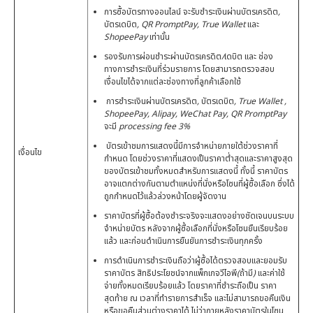
การซื้อบัตรทางออนไลน์ จะรับชำระเงินผ่านบัตรเครดิต
,
บัตรเดบิต
, QR PromptPay, True Wallet
และ
ShopeePay
เท่านั้น
รองรับการผ่อนชำระผ่านบัตรเครดิต
/
เดบิต และ ช่อง
ทางการชำระเงินที่ร่วมรายการ โดยสามารถตรวจสอบ
เงื่อนไขได้จากแต่ละช่องทางที่ลูกค้าเลือกใช้
การชำระเงินผ่านบัตรเครดิต
,
บัตรเดบิต
, True Wallet ,
ShopeePay, Alipay, WeChat Pay, QR PromptPay
จะมี
processing fee 3%
บัตรเข้าชมการแสดงนี้มีการจำหน่ายภายใต้ช่วงราคาที่
เงื่อนไข
กำหนด โดยช่วงราคาที่แสดงเป็นราคาต่ำสุดและราคาสูงสุด
ของบัตรเข้าชมทั้งหมดสำหรับการแสดงนี้ ทั้งนี้ ราคาบัตร
อาจแตกต่างกันตามตำแหน่งที่นั่งหรือโซนที่ผู้ซื้อเลือก ซึ่งได้
ถูกกำหนดไว้แล้วล่วงหน้าโดยผู้จัดงาน
ราคาบัตรที่ผู้ซื้อต้องชำระจริงจะแสดงอย่างชัดเจนบนระบบ
จำหน่ายบัตร หลังจากผู้ซื้อเลือกที่นั่งหรือโซนยืนเรียบร้อย
แล้ว และก่อนดำเนินการยืนยันการชำระเงินทุกครั้ง
การดำเนินการชำระเงินถือว่าผู้ซื้อได้ตรวจสอบและยอมรับ
ราคาบัตร สิทธิประโยชน์จากแพ็กเกจวีไอพี
(
ถ้ามี
)
และค่าใช้
จ่ายทั้งหมดเรียบร้อยแล้ว โดยราคาที่ชำระถือเป็น ราคา
สุดท้าย ณ เวลาที่ทำรายการสำเร็จ และไม่สามารถขอคืนเงิน
หรือขอคืนส่วนต่างราคาได้ ไม่ว่าภายหลังราคาบัตรในโซน