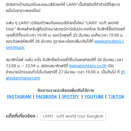
นิตยสารด้านดนตรีและคอนเสิร์ตยกให้ LANY เป็นศิลปินที่ทำทัวร์ดีที่สุดวง
หนึ่งในสาขาเพลงป๊อป
แฟน ๆ LANY เตรียมตัวพบกับคอนเสิร์ตครั้งใหม่ “LANY: soft world
tour” พิเศษสำหรับผู้ถือบัตรมาสเตอร์การ์ดในประเทศไทย รับสิทธิ์ซื้อบัตรพรี
เซลส์ได้ตั้งแต่เวลา 10.00 น. ของวันพุธที่ 25 มีนาคม จนถึงเวลา 10.00 น.
ของวันพฤหัสบดีที่ 26 มีนาคม ดูรายละเอียดเพิ่มเติมได้ที่
www.priceless.c
om/music
สมาชิกไลฟ์ เนชั่น เทโร รับสิทธิ์พรีเซลส์ได้ในวันพฤหัสบดีที่ 26 มีนาคม เวลา
12.00 น. – 23.59 น. สมัครสมาชิกฟรีที่
livenationtero.co.th
เปิด
จำหน่ายบัตรรอบทั่วไปในวันศุกร์ที่ 27 มีนาคม เวลา 10.00 น. เป็นต้นไป ที่
th
aiticketmajor.com
ติดตามรายละเอียดเพิ่มเติมได้ทาง
INSTAGRAM
|
FACEBOOK
|
SPOTIFY
|
YOUTUBE
|
TIKTOK
เเท็กที่เกี่ยวข้อง :
LANY : soft world tour Bangkok