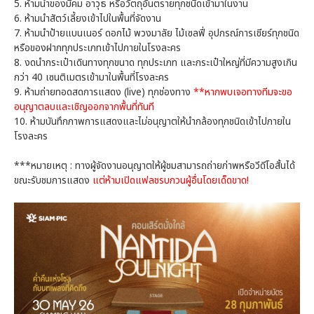
5. ห้ามนำของมีคม อาวุธ หรือวัตถุอันตรายทุกชนิดเข้ามาในงาน
6. ห้ามนำสัตว์เลี้ยงเข้าไปในพื้นที่จัดงาน
7. ห้ามนำป้ายแบนเนอร์ ดอกไม้ พวงมาลัย ไม้เซลฟี่ อุปกรณ์การเชียร์ทุกชนิด
หรือของฝากทุกประเภทเข้าไปภายในโรงละคร
8. งดนำกระเป๋าเดินทางทุกขนาด ทุกประเภท และกระเป๋าใหญ่ที่มีความสูงเกิน
กว่า 40 เซนติเมตรเข้ามาในพื้นที่โรงละคร
9. ห้ามถ่ายทอดสดการแสดง (live) ทุกช่องทาง
**หากพบเจอทางทีมจะขอ
อนุญาตลบและเชิญออกจากพื้นที่ทันที
10. ห้ามบันทึกภาพการแสดงและไม่อนุญาตให้นำกล้องทุกชนิดเข้าไปภายใน
โรงละคร
***หมายเหตุ : ทางผู้จัดงานอนุญาตให้ผู้ชมสามารถถ่ายภ่าพหรือวีดีโอสั้นได้
ขณะรับชมการแสดง
แต่ห้ามเปิดแฟลชรบกวนผู้อื่นโดยเด็ดขาด!