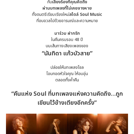
กับ
เสียงร้องที่คุณคิดถึง
ผ่านบทเพลงที่ไม่เคยจางหาย
ทั้งดนตรีเรียบเรียงใหม่
สไตล์
Soul Music
ที่อบอวลไปด้วยอารมณ์และความหมาย
มาร่วม ฝากรัก
ในคืนครบรอบ 48 ปี
บนเส้นทางเสียงเพลงของ
“นันทิดา แก้วบัวสาย”
ปล่อยให้บทเพลงโซล
โอบกอดหัวใจคุณ ให้อบอุ่น
ตลอดทั้งค่ำคืน
“คืนแห่ง Soul ที่บทเพลงแห่งความคิดถึง…ถูก
เขียนไว้ข้างเตียงอีกครั้ง”