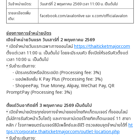
วันจำหน่ายบัตร:
วันเสาร์ที่ 2 พฤษภาคม 2569 เวลา 11:00 น. เป็นต้นไป
รายละเอียดเพิ่ม
facebook.com/avalonlive และ x.com/officialavalon
เติม:
ช่องทางการจำหน่ายบัตร
เปิดจำหน่ายวันแรก วันเสาร์ที่ 2 พฤษภาคม 2569
•
เปิดจำหน่ายวันแรกเฉพาะทางออนไลน์
https://thaiticketmajor.com
ตั้งแต่เวลา 11:00 น. เป็นต้นไป โดยจะมีระบบคิว ซึ่งเปิดให้รอรับคิวตั้งแต่
เวลา 10:00 น. เป็นต้นไป
•
รับชำระเงินทาง:
- บัตรเครดิตหรือบัตรเดบิต (Processing fee: 3%)
- แอปพลิเคชั่น K Pay Plus (Processing fee: 3%)
- ShopeePay, True Money, Alipay, WeChat Pay, QR
PromptPay (Processing fee: 3%)
ตั้งแต่วันอาทิตย์ที่ 3 พฤษภาคม 2569 เป็นต้นไป
•
เปิดจำหน่ายบัตรทุกช่องทางจำหน่ายของไทยทิคเก็ตเมเจอร์ ทั้งออนไลน์
(ไม่มีการรันคิวหน้าเว็บไซต์) และทางเคาน์เตอร์ไทยทิคเก็ตเมเจอร์ 11 สาขา
หลัก / โรงภาพยนตร์เมเจอร์ซีนีเพล็กซ์และอีจีวี ตรวจสอบจุดจำหน่ายได้ที่
ht
tps://corporate.thaiticketmajor.com/outlet-location.php
•
รับชำระเงินทาง: