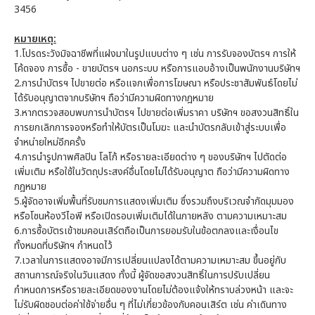
3456
หมายเหตุ:
1.โปรดระวังมิจฉาชีพที่แฝงมาในรูปแบบต่าง ๆ เช่น การรับจองบัตรฯ การให้
โค้ดจอง การซื้อ - ขายบัตรฯ นอกระบบ หรือการแอบอ้างเป็นพนักงานบริษัทฯ
2.การนำบัตรฯ ไปขายต่อ หรือแจกเพื่อการโฆษณา หรือประชาสัมพันธ์โดยไม่
ได้รับอนุญาตจากบริษัทฯ ถือว่ามีความผิดทางกฎหมาย
3.หากตรวจสอบพบการนำบัตรฯ ไปขายต่อเพิ่มราคา บริษัทฯ ขอสงวนสิทธิ์ใน
การยกเลิกการจองหรือทำให้บัตรเป็นโมฆะ และนำบัตรกลับเข้าสู่ระบบเพื่อ
จำหน่ายใหม่อีกครั้ง
4.การนำรูปภาพศิลปิน โลโก้ หรือรายละเอียดต่าง ๆ ของบริษัทฯ ไปตัดต่อ
เพิ่มเติม หรือใช้ในวัตถุประสงค์อื่นโดยไม่ได้รับอนุญาต ถือว่ามีความผิดทาง
กฎหมาย
5.ผู้จัดอาจเพิ่มพื้นที่รับชมการแสดงเพิ่มเติม ซึ่งรวมถึงบริเวณจำกัดมุมมอง
หรือโซนห้องวีไอพี หรือเปิดรอบเพิ่มเติมได้ในภายหลัง ตามความเหมาะสม
6.การซื้อบัตรเข้าชมคอนเสิร์ตถือเป็นการยอมรับในข้อตกลงและเงื่อนไข
ทั้งหมดที่บริษัทฯ กำหนดไว้
7.เวลาในการแสดงอาจมีการเปลี่ยนแปลงได้ตามความเหมาะสม ขึ้นอยู่กับ
สถานการณ์จริงในวันแสดง ทั้งนี้ ผู้จัดขอสงวนสิทธิ์ในการปรับเปลี่ยน
กำหนดการหรือรายละเอียดของงานโดยไม่ต้องแจ้งให้ทราบล่วงหน้า และจะ
ไม่รับผิดชอบต่อค่าใช้จ่ายอื่น ๆ ที่ไม่เกี่ยวข้องกับคอนเสิร์ต เช่น ค่าเดินทาง