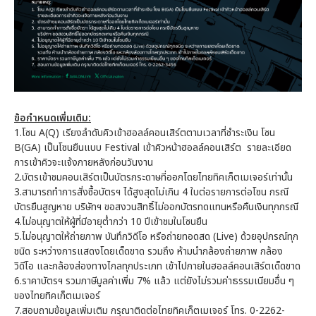
ข้อกำหนดเพิ่มเติม:
1.โซน A(Q) เรียงลำดับคิวเข้าฮอลล์คอนเสิร์ตตามเวลาที่ชำระเงิน โซน
B(GA) เป็นโซนยืนแบบ Festival เข้าคิวหน้าฮอลล์คอนเสิร์ต รายละเอียด
การเข้าคิวจะแจ้งภายหลังก่อนวันงาน
2.บัตรเข้าชมคอนเสิร์ตเป็นบัตรกระดาษที่ออกโดยไทยทิคเก็ตเมเจอร์เท่านั้น
3.สามารถทำการสั่งซื้อบัตรฯ ได้สูงสุดไม่เกิน 4 ใบต่อรายการต่อโซน กรณี
บัตรยืนสูญหาย บริษัทฯ ขอสงวนสิทธิ์ไม่ออกบัตรทดแทนหรือคืนเงินทุกกรณี
4.ไม่อนุญาตให้ผู้ที่มีอายุต่ำกว่า 10 ปีเข้าชมในโซนยืน
5.ไม่อนุญาตให้ถ่ายภาพ บันทึกวิดีโอ หรือถ่ายทอดสด (Live) ด้วยอุปกรณ์ทุก
ชนิด ระหว่างการแสดงโดยเด็ดขาด รวมถึง ห้ามนำกล้องถ่ายภาพ กล้อง
วิดีโอ และกล้องส่องทางไกลทุกประเภท เข้าไปภายในฮอลล์คอนเสิร์ตเด็ดขาด
6.ราคาบัตรฯ รวมภาษีมูลค่าเพิ่ม 7% แล้ว แต่ยังไม่รวมค่าธรรมเนียมอื่น ๆ
ของไทยทิคเก็ตเมเจอร์
7.สอบถามข้อมูลเพิ่มเติม กรุณาติดต่อไทยทิคเก็ตเมเจอร์ โทร. 0-2262-