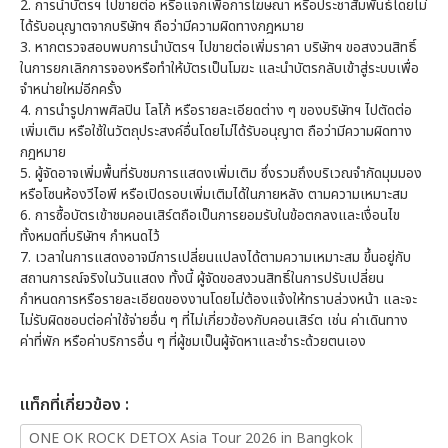
2. การนำบัตรฯ ไปขายต่อ หรือแจกเพื่อการโฆษณา หรือประชาสัมพันธ์โดยไม่
ได้รับอนุญาตจากบริษัทฯ ถือว่ามีความผิดทางกฎหมาย
3. หากตรวจสอบพบการนำบัตรฯ ไปขายต่อเพิ่มราคา บริษัทฯ ขอสงวนสิทธิ์
ในการยกเลิกการจองหรือทำให้บัตรเป็นโมฆะ และนำบัตรกลับเข้าสู่ระบบเพื่อ
จำหน่ายใหม่อีกครั้ง
4. การนำรูปภาพศิลปิน โลโก้ หรือรายละเอียดต่าง ๆ ของบริษัทฯ ไปตัดต่อ
เพิ่มเติม หรือใช้ในวัตถุประสงค์อื่นโดยไม่ได้รับอนุญาต ถือว่ามีความผิดทาง
กฎหมาย
5. ผู้จัดอาจเพิ่มพื้นที่รับชมการแสดงเพิ่มเติม ซึ่งรวมถึงบริเวณจำกัดมุมมอง
หรือโซนห้องวีไอพี หรือเปิดรอบเพิ่มเติมได้ในภายหลัง ตามความเหมาะสม
6. การซื้อบัตรเข้าชมคอนเสิร์ตถือเป็นการยอมรับในข้อตกลงและเงื่อนไข
ทั้งหมดที่บริษัทฯ กำหนดไว้
7. เวลาในการแสดงอาจมีการเปลี่ยนแปลงได้ตามความเหมาะสม ขึ้นอยู่กับ
สถานการณ์จริงในวันแสดง ทั้งนี้ ผู้จัดขอสงวนสิทธิ์ในการปรับเปลี่ยน
กำหนดการหรือรายละเอียดของงานโดยไม่ต้องแจ้งให้ทราบล่วงหน้า และจะ
ไม่รับผิดชอบต่อค่าใช้จ่ายอื่น ๆ ที่ไม่เกี่ยวข้องกับคอนเสิร์ต เช่น ค่าเดินทาง
ค่าที่พัก หรือค่าบริการอื่น ๆ ที่ผู้ชมเป็นผู้จัดหาและชำระด้วยตนเอง
เเท็กที่เกี่ยวข้อง :
ONE OK ROCK DETOX Asia Tour 2026 in Bangkok