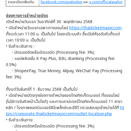
รายละเอียดเพิ่มเติม:
facebook.com/avalonlive
และ
x.com/officialavalon
ช่องทางการจำหน่ายบัตร
เปิดจำหน่ายวันแรก วันอาทิตย์ที่ 30 พฤศจิกายน 2568
• เปิดจำหน่ายวันแรกเฉพาะทางออนไลน์
https://thaiticketmajor.com
ตั้งแต่เวลา 11:00 น. เป็นต้นไป โดยจะมีระบบคิว ซึ่งเปิดให้รอรับคิวตั้งแต่
เวลา 10:00 น. เป็นต้นไป
• รับชำระเงินทาง :
- บัตรเครดิตหรือบัตรเดบิต (Processing fee: 3%)
- แอปพลิเคชั่น K Pay Plus, BBL iBanking (Processing fee:
0.5%)
- ShopeePay, True Money, Alipay, WeChat Pay (Processing
fee: 3%)
ตั้งแต่วันจันทร์ที่ 1 ธันวาคม 2568 เป็นต้นไป
• เปิดจำหน่ายบัตรทุกช่องทางจำหน่ายของไทยทิคเก็ตเมเจอร์ ทั้งออนไลน์
(ไม่มีการรันคิวหน้าเว็บไซต์) และทางเคาน์เตอร์ไทยทิคเก็ตเมเจอร์ 11 สาขา
หลัก / โรงภาพยนตร์เมเจอร์ซีนีเพล็กซ์และอีจีวี ตรวจสอบจุดจำหน่ายได้ที่
ht
tps://corporate.thaiticketmajor.com/outlet-location.php
• รับชำระเงินทาง:
- บัตรเครดิตหรือบัตรเดบิต (Processing fee: 3%)