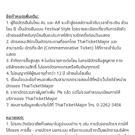
ข้อกำหนดเพิ่มเติม:
1. ผู้ถือบัตรยืนในโซน AL และ AR จะเข้าสู่ฮอลล์ตามลำดับเวลาชำระเงิน ส่วน
โซน B เป็นบัตรยืนแบบ Festival Style โดยรายละเอียดเกี่ยวกับการจัดคิว
เข้าฮอลล์สำหรับทุกโซนยืนจะประกาศให้ทราบอีกครั้งก่อนวันแสดง
2. บัตรคอนเสิร์ตเป็นบัตรกระดาษที่ออกโดย ThaiTicketMajor และ
สามารถรับ บัตรที่ระลึก (Commemorative Ticket) ได้ที่ทางเข้าในวัน
แสดง
3. จำกัดการซื้อสูงสุด 4 ใบต่อรายการต่อโซน ในกรณีบัตรยืนสูญหาย ทาง
บริษัทขอสงวนสิทธิ์ ไม่ออกบัตรทดแทนหรือคืนเงินทุกกรณี
4. ไม่อนุญาตให้ผู้ชมอายุต่ำกว่า 12 ปี เข้าชมในโซนยืน
5. เงื่อนไขและข้อกำหนดเพิ่มเติมสามารถตรวจสอบได้ที่หน้าเว็บไซต์จำหน่าย
บัตรของ ThaiTicketMajor
6. ราคาบัตรรวมภาษีมูลค่าเพิ่ม 7% แล้ว แต่ไม่รวมค่าธรรมเนียมการให้
บริการของ ThaiTicketMajor
7. สอบถามข้อมูลเพิ่มเติมได้ที่ ThaiTicketMajor โทร. 0-2262-3456
หมายเหตุ:
1. โปรดระวังมิจฉาชีพที่แฝงมาในรูปแบบต่าง ๆ เช่น การรับจองบัตรฯ การให้
โค้ดจอง การซื้อ - ขายบัตรฯ นอกระบบ หรือการแอบอ้างเป็นพนักงานบริษัทฯ