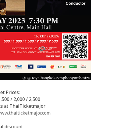
et Prices:
1,500 / 2,000 / 2,500
ts at ThaiTicketmajor
ww.thaiticketmajor.com
al discount