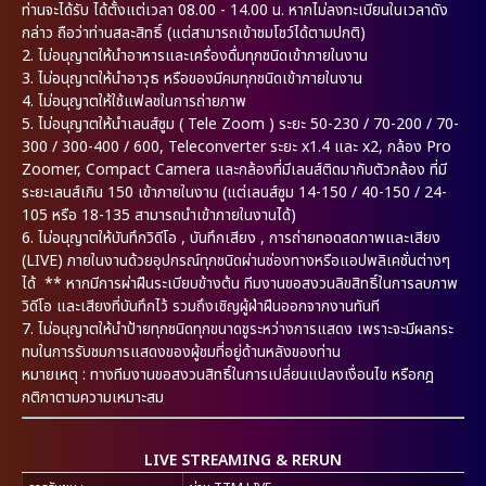
ท่านจะได้รับ ได้ตั้งแต่เวลา 08.00 - 14.00 น. หากไม่ลงทะเบียนในเวลาดัง
กล่าว ถือว่าท่านสละสิทธิ์ (แต่สามารถเข้าชมโชว์ได้ตามปกติ)
2. ไม่อนุญาตให้นำอาหารและเครื่องดื่มทุกชนิดเข้าภายในงาน
3. ไม่อนุญาตให้นำอาวุธ หรือของมีคมทุกชนิดเข้าภายในงาน
4. ไม่อนุญาตให้ใช้แฟลชในการถ่ายภาพ
5. ไม่อนุญาตให้นำเลนส์ซูม ( Tele Zoom ) ระยะ 50-230 / 70-200 / 70-
300 / 300-400 / 600, Teleconverter ระยะ x1.4 และ x2, กล้อง Pro
Zoomer, Compact Camera และกล้องที่มีเลนส์ติดมากับตัวกล้อง ที่มี
ระยะเลนส์เกิน 150 เข้าภายในงาน (แต่เลนส์ซูม 14-150 / 40-150 / 24-
105 หรือ 18-135 สามารถนำเข้าภายในงานได้)
6. ไม่อนุญาตให้บันทึกวิดีโอ , บันทึกเสียง , การถ่ายทอดสดภาพและเสียง
(LIVE) ภายในงานด้วยอุปกรณ์ทุกชนิดผ่านช่องทางหรือแอปพลิเคชั่นต่างๆ
ได้ ** หากมีการผ่าฝืนระเบียบข้างต้น ทีมงานขอสงวนลิขสิทธิ์ในการลบภาพ
วิดีโอ และเสียงที่บันทึกไว้ รวมถึงเชิญผู้ฝ่าฝืนออกจากงานทันที
7. ไม่อนุญาตให้นำป้ายทุกชนิดทุกขนาดชูระหว่างการแสดง เพราะจะมีผลกระ
ทบในการรับชมการแสดงของผู้ชมที่อยู่ด้านหลังของท่าน
หมายเหตุ : ทางทีมงานขอสงวนสิทธิ์ในการเปลี่ยนแปลงเงื่อนไข หรือกฎ
กติกาตามความเหมาะสม
LIVE STREAMING & RERUN