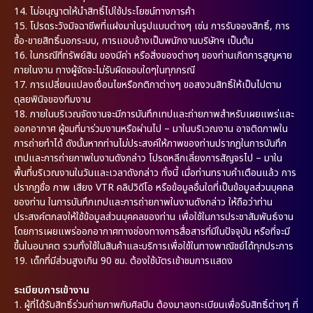
14. ไม่อนุญาตให้นำสิทธิ์ไปใช้ประโยชน์ทางการค้า
15. โปรดระวังมิจฉาชีพที่แฝงมาในรูปแบบต่างๆ เช่น การรับจองสิทธิ์, การ
ซื้อ-ขายสิทธิ์นอกระบบ, การแอบอ้างเป็นพนักงานบริษัทฯ เป็นต้น
16. ในกรณีที่ทรัพย์สิน ของมีค่า หรือสิ่งของต่างๆ ของท่านเกิดการสูญหาย
ภายในงาน ทางผู้จัดจะไม่รับผิดชอบใดๆในทุกกรณี
17. การเปลี่ยนแปลงเงื่อนไขหรือกติกาต่างๆ ขอสงวนสิทธิ์ให้เป็นไปตาม
ดุลยพินิจของทีมงาน
18. ภายในบริเวณจัดงานจะมีการบันทึกเทปและถ่ายภาพสำหรับเผยแพร่และ
ออกอากาศ ผู้ชมที่มาร่วมงานหรือผ่านไป – มาในบริเวณงาน อาจติดภาพใน
การถ่ายทำได้ ดังนั้นหากท่านไม่ประสงค์ให้ภาพของท่านปรากฏในการบันทึก
เทปและการถ่ายภาพในงานดังกล่าว โปรดหลีกเลี่ยงการสัญจรไป – มาใน
พื้นที่บริเวณงานในวันและเวลาดังกล่าว ทั้งนี้ เมื่อท่านทราบคำเตือนแล้ว การ
ปรากฏชื่อ ภาพ เสียง VTR คลิปวิดีโอ หรือข้อมูลอื่นใดที่เป็นข้อมูลส่วนบุคคล
ของท่าน ในการบันทึกเทปและการถ่ายภาพในงานดังกล่าว ให้ถือว่าท่าน
ประสงค์ตกลงให้ใช้ข้อมูลส่วนบุคคลของท่าน เพื่อใช้ในการประชาสัมพันธ์งาน
โดยการเผยแพร่ออกอากาศทางช่องทางการสื่อสารที่มีในปัจจุบัน หรือที่จะมี
ขึ้นในอนาคต รวมทั้งใช้ในสินค้าและบริการเพื่อใช้ในทางพาณิชย์ได้ทุกประการ
19. เด็กที่มีส่วนสูงเกิน 90 ซม. ต้องใช้บัตรเข้าชมการแสดง
ระเบียบการเข้างาน
1. ผู้ที่ได้รับสิทธิ์ร่วมถ่ายภาพกับศิลปิน ต้องมาลงทะเบียนเพื่อรับสิทธิ์ต่างๆ ที่