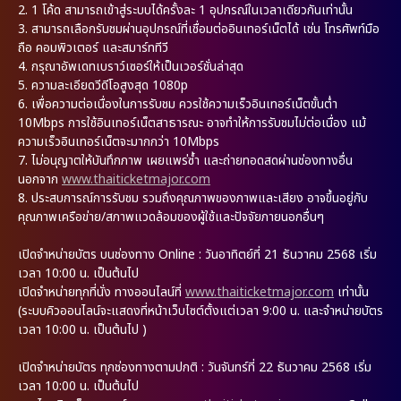
2.
1 โค้ด สามารถเข้าสู่ระบบได้ครั้งละ 1 อุปกรณ์ในเวลาเดียวกันเท่านั้น
3.
สามารถเลือกรับชมผ่านอุปกรณ์ที่เชื่อมต่ออินเทอร์เน็ตได้ เช่น โทรศัพท์มือ
ถือ คอมพิวเตอร์ และสมาร์ททีวี
4.
กรุณาอัพเดทเบราว์เซอร์ให้เป็นเวอร์ชั่นล่าสุด
5.
ความละเอียดวีดีโอสูงสุด 1080p
6.
เพื่อความต่อเนื่องในการรับชม ควรใช้ความเร็วอินเทอร์เน็ตขั้นต่ำ
10Mbps การใช้อินเทอร์เน็ตสาธารณะ อาจทำให้การรับชมไม่ต่อเนื่อง แม้
ความเร็วอินเทอร์เน็ตจะมากกว่า 10Mbps
7.
ไม่อนุญาตให้บันทึกภาพ เผยแพร่ซ้ำ และถ่ายทอดสดผ่านช่องทางอื่น
นอกจาก
www.thaiticketmajor.com
8.
ประสบการณ์การรับชม รวมถึงคุณภาพของภาพและเสียง อาจขึ้นอยู่กับ
คุณภาพเครือข่าย/สภาพแวดล้อมของผู้ใช้และปัจจัยภายนอกอื่นๆ
เปิดจำหน่ายบัตร บนช่องทาง Online : วันอาทิตย์ที่ 21 ธันวาคม 2568 เริ่ม
เวลา 10:00 น. เป็นต้นไป
เปิดจำหน่ายทุกที่นั่ง ทางออนไลน์ที่
www.thaiticketmajor.com
เท่านั้น
(ระบบคิวออนไลน์จะแสดงที่หน้าเว็บไซต์ตั้งแต่เวลา 9:00 น. และจำหน่ายบัตร
เวลา 10:00 น. เป็นต้นไป )
เปิดจำหน่ายบัตร ทุกช่องทางตามปกติ : วันจันทร์ที่ 22 ธันวาคม 2568 เริ่ม
เวลา 10:00 น. เป็นต้นไป