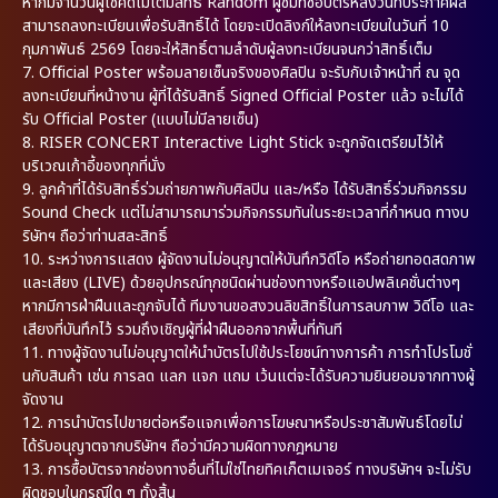
หากมีจำนวนผู้โชคดีไม่เต็มสิทธิ์ Random ผู้ชมที่ซื้อบัตรหลังวันที่ประกาศผล
สามารถลงทะเบียนเพื่อรับสิทธิ์ได้ โดยจะเปิดลิงก์ให้ลงทะเบียนในวันที่ 10
กุมภาพันธ์ 2569 โดยจะให้สิทธิ์ตามลำดับผู้ลงทะเบียนจนกว่าสิทธิ์เต็ม
7. Official Poster พร้อมลายเซ็นจริงของศิลปิน จะรับกับเจ้าหน้าที่ ณ จุด
ลงทะเบียนที่หน้างาน ผู้ที่ได้รับสิทธิ์ Signed Official Poster แล้ว จะไม่ได้
รับ Official Poster (แบบไม่มีลายเซ็น)
8. RISER CONCERT Interactive Light Stick จะถูกจัดเตรียมไว้ให้
บริเวณเก้าอี้ของทุกที่นั่ง
9. ลูกค้าที่ได้รับสิทธิ์ร่วมถ่ายภาพกับศิลปิน และ/หรือ ได้รับสิทธิ์ร่วมกิจกรรม
Sound Check แต่ไม่สามารถมาร่วมกิจกรรมทันในระยะเวลาที่กำหนด ทางบ
ริษัทฯ ถือว่าท่านสละสิทธิ์
10. ระหว่างการแสดง ผู้จัดงานไม่อนุญาตให้บันทึกวิดีโอ หรือถ่ายทอดสดภาพ
และเสียง (LIVE) ด้วยอุปกรณ์ทุกชนิดผ่านช่องทางหรือแอปพลิเคชั่นต่างๆ
หากมีการฝ่าฝืนและถูกจับได้ ทีมงานขอสงวนลิขสิทธิ์ในการลบภาพ วิดีโอ และ
เสียงที่บันทึกไว้ รวมถึงเชิญผู้ที่ฝ่าฝืนออกจากพื้นที่ทันที
11. ทางผู้จัดงานไม่อนุญาตให้นำบัตรไปใช้ประโยชน์ทางการค้า การทำโปรโมชั่
นกับสินค้า เช่น การลด แลก แจก แถม เว้นแต่จะได้รับความยินยอมจากทางผู้
จัดงาน
12. การนำบัตรไปขายต่อหรือแจกเพื่อการโฆษณาหรือประชาสัมพันธ์โดยไม่
ได้รับอนุญาตจากบริษัทฯ ถือว่ามีความผิดทางกฎหมาย
13. การซื้อบัตรจากช่องทางอื่นที่ไม่ใช่ไทยทิคเก็ตเมเจอร์ ทางบริษัทฯ จะไม่รับ
ผิดชอบในกรณีใด ๆ ทั้งสิ้น