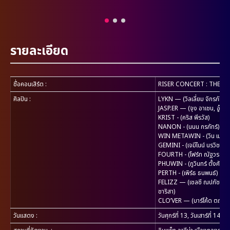
รายละเอียด
ชื่อคอนเสิร์ต
:
RISER CONCERT : THE FI
ศิลปิน
:
LYKN — (วิลเลี่ยม จักรภัทร, เ
JASP.ER — (จุง อาเชน, อู๋ ธ
KRIST - (คริส พีรวัส)
NANON - (นนน กรภัทร์)
WIN METAWIN - (วิน เมธวิ
GEMINI - (เจมีไนน์ นรวิชญ์)
FOURTH - (โฟร์ท ณัฐวรรธน์
PHUWIN - (ภูวินทร์ ตั้งศักดิ์ย
PERTH - (เพิร์ธ ธนพนธ์)
FELIZZ — (เชลซี ณปภัช, แซงต์
ชาริสา)
CLO’VER — (บาร์โค้ด ตฤณสิษฐ์,
วันแสดง
:
วันศุกร์ที่ 13, วันเสาร์ที่ 14 