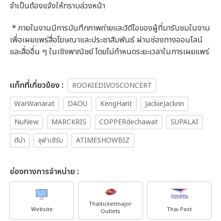
จำเป็นต้องแจ้งให้ทราบล่วงหน้า
* ภายในงานมีการบันทึกภาพถ่ายและวิดีโอของผู้ที่มารับชมในงาน
เพื่อเผยแพร่สื่อโฆษณาและประชาสัมพันธ์ ผ่านช่องทางออนไลน์
และสื่ออื่น ๆ ในเชิงพาณิชย์
โดยไม่กำหนดระยะเวลาในการเผยแพร่
เเท็กที่เกี่ยวข้อง :
ROOKIEDIVOSCONCERT
WarWanarat
DAOU
KengHarit
JackieJackrin
NuNew
MARCKRIS
COPPERdechawat
SUPALAI
ดีน่า
จุฬาเฮิร์บ
ATIMESHOWBIZ
ช่องทางการจำหน่าย :
Thaiticketmajor
Website
Thai Post
Outlets