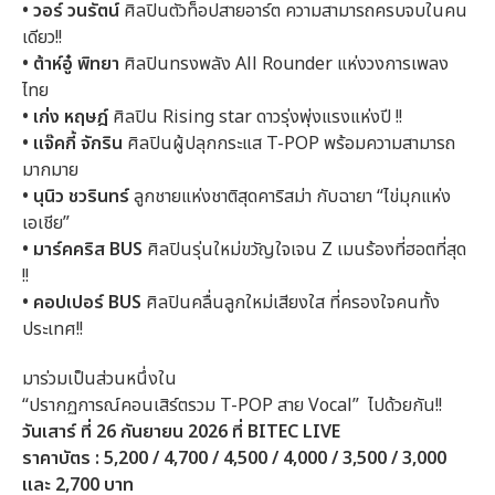
•
วอร์ วนรัตน์
ศิลปินตัวท็อปสายอาร์ต ความสามารถครบจบในคน
เดียว!!
•
ต้าห์อู๋ พิทยา
ศิลปินทรงพลัง All Rounder แห่งวงการเพลง
ไทย
•
เก่ง หฤษฎ์
ศิลปิน Rising star ดาวรุ่งพุ่งแรงแห่งปี !!
•
แจ๊คกี้ จักริน
ศิลปินผู้ปลุกกระแส T-POP พร้อมความสามารถ
มากมาย
•
นุนิว ชวรินทร์
ลูกชายแห่งชาติสุดคาริสม่า กับฉายา “ไข่มุกแห่ง
เอเชีย”
•
มาร์คคริส BUS
ศิลปินรุ่นใหม่ขวัญใจเจน Z เมนร้องที่ฮอตที่สุด
!!
•
คอปเปอร์ BUS
ศิลปินคลื่นลูกใหม่เสียงใส ที่ครองใจคนทั้ง
ประเทศ!!
มาร่วมเป็นส่วนหนึ่งใน
“ปรากฏการณ์คอนเสิร์ตรวม T-POP สาย Vocal” ไปด้วยกัน!!
วันเสาร์ ที่ 26 กันยายน 2026 ที่ BITEC LIVE
ราคาบัตร : 5,200 / 4,700 / 4,500 / 4,000 / 3,500 / 3,000
และ 2,700 บาท