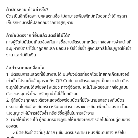
ถ้าบัตรหาย ทำอย่างไร?
บัตรเป็นสิทธิ์เฉพาะบุคคลตามชื่อ ไม่สามารถพิมพ์ใหม่หรือออกซ้ำได้ กรุณา
เก็บรักษาบัตรให้ปลอดภัยจากการสูญหาย
ถ้าซื้อบัตรจากที่อื่นแล้วบัตรใช้ไม่ได้?
ทางผู้จัดไม่มีส่วนเกี่ยวข้องกับการซื้อขายบัตรนอกเหนือจากช่องทางจำหน่ายที่
ระบุ หากบัตรที่ได้มาถูกยกเลิก ปลอม หรือใช้ชื่อซ้ำ ผู้จัดมีสิทธิ์ไม่อนุญาตให้เข้า
งาน และไม่คืนเงิน
ข้อกำหนดและเงื่อนไข
1.
บัตรชมการแสดงที่ใช้เข้างานได้ มีเพียงบัตรที่ออกโดยไทยทิคเก็ตเมเจอร์
เท่านั้น โปรดเก็บข้อมูลรวมถึง QR Code บนบัตรของคุณเป็นความลับ บัตร
จะถูกใช้เข้างานได้เพียงครั้งเดียว ทางผู้จัดงาน จะไม่รับผิดชอบหากข้อมูลบน
บัตรของคุณรั่วไหล หรือถูกนำไปใช้โดยมิชอบ
2.
ผู้ถือบัตรทุกคนจะต้องแสดงตัวพร้อมบัตรที่มีชื่อ-นามสกุลตรงกับบัตร
ประชาชนใบขับขี่ พาสปอร์ต หรือเอกสารทางราชการอื่น เพื่อเข้าชมงาน โดย
ไม่อนุญาตให้มีการใช้ชื่อซ้ำ หรือใช้ชื่อผู้อื่นในการเข้างาน
3.
เพื่อให้เข้างานได้ ผู้ถือบัตรอาจถูกขอให้แสดงเอกสารต่อไปนี้ควบคู่กับบัตร
ของตน:
○
บัตรประจำตัวที่มีรูปถ่าย (เช่น บัตรประชาชน หนังสือเดินทาง หรือใบ