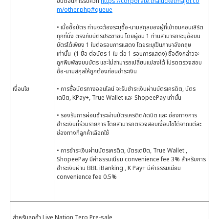
ขั้นตอนการรับคิวที่
https://corporate.thaiticketmajor.co
m/other.php#queue
• เมื่อซื้อบัตร ท่านจะต้องระบุชื่อ-นามสกุลของผู้ที่เข้าชมคอนเสิร์ต
ทุกที่นั่ง ตรงกับบัตรประชาชน โดยผู้ชม 1 ท่านสามารถระบุชื่อบน
บัตรได้เพียง 1 ใบต่อรอบการแสดง โดยระบุเป็นภาษาอังกฤษ
เท่านั้น (1 ชื่อ ต่อบัตร 1 ใบ ต่อ 1 รอบการแสดง) ชื่อดังกล่าวจะ
ถูกพิมพ์ลงบนบัตร และไม่สามารถเปลี่ยนแปลงได้ โปรดตรวจสอบ
ชื่อ-นามสกุลให้ถูกต้องก่อนชำระเงิน
เงื่อนไข
• การซื้อบัตรทางออนไลน์ จะรับชำระเงินผ่านบัตรเครดิต, บัตร
เดบิต, KPay+, True Wallet และ ShopeePay เท่านั้น
• รองรับการผ่อนชำระผ่านบัตรเครดิต/เดบิต และ ช่องทางการ
ชำระเงินที่ร่วมรายการ โดยสามารถตรวจสอบเงื่อนไขได้จากแต่ละ
ช่องทางที่ลูกค้าเลือกใช้
• การชำระเงินผ่านบัตรเครดิต, บัตรเดบิต, True Wallet ,
ShopeePay มีค่าธรรมเนียม convenience fee 3% สำหรับการ
ชำระเงินผ่าน BBL iBanking , K Pay+ มีค่าธรรมเนียม
convenience fee 0.5%
สำหรับลูกค้า Live Nation Tero Pre-sale