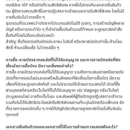
กรณีบัตร VIP หรือบัตรที่รวมสิทธิพิเศษ หากชื่อไม่ตรงกับเอกสารยืนยันตัว
ตน ผู้จัดงานสงวนสิทธิ์ในการปฏิเสธการเข้าชมและการรับสิทธิ์พิเศษ โดยไม่มี
การคืนเงินไม่ว่ากรณีใด ๆ
ธุรกรรมที่ตรวจพบว่าเกิดจากโปรแกรมอัตโนมัติ (บอท), การสร้างบัญชีหลาย
บัญชี หรือการกระทำใด ๆ ที่เข้าข่ายซื้อเกินจำนวนที่กำหนด จะถูกยกเลิกคำสั่ง
ซื้อทันทีโดยไม่ต้องแจ้งล่วงหน้า
สำคัญ: ชื่อต้องตรงกับบัตรประชาชน ใบขับขี่ หรือ/พาสปอร์ตเท่านั้น ห้ามโอน
สิทธิ์ ห้ามเปลี่ยนชื่อ ไม่ว่ากรณีใด ๆ
การซื้อ-ขายบัตรจากแหล่งที่ไม่ได้รับอนุญาต และการขายบัตรต่อที่ผิด
เงื่อนไขการซื้อบัตร มีความเสี่ยงอย่างไร?
การซื้อ-ขายบัตรจากแหล่งที่ไม่ได้รับอนุญาต รวมถึงการเสนอขายหรือขายต่อ
บัตรทั้งทางออนไลน์และออฟไลน์ในลักษณะที่ผิดเงื่อนไขการซื้อบัตร มีความ
เสี่ยงที่บัตรจะถูกยกเลิกทันที และไม่สามารถใช้เข้าชมการแสดงได้ บัตรที่ซื้อ
ผ่านบุคคลที่สามหรือเว็บไซต์ที่ไม่ได้รับอนุญาต เช่น Viagogo หรือเว็บไซต์
ประมูลออนไลน์ อาจถือเป็นโมฆะ และส่งผลให้ผู้ถือบัตรถูกปฏิเสธการเข้างาน
รวมถึงไม่ได้รับสิทธิประโยชน์หรือสิทธิพิเศษตามที่ระบุในบัตรหรือแพ็กเกจ อีก
ทั้งรายการจองบัตรอื่น ๆ ภายใต้บัญชีเดียวกันอาจถูกยกเลิกโดยไม่คืนเงินใน
ทุกกรณี
เอกสารยืนยันตัวตนและเอกสารที่ใช้ในการเข้าชมการแสดงคืออะไร?