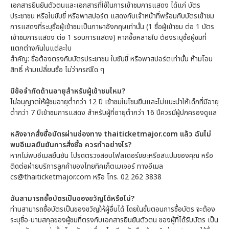
เอกสารยืนยันตัวตนและเอกสารที่ใช้ในการเข้าชมการแสดง ได้แก่ บัตร
ประชาชน หรือใบขับขี่ หรือพาสปอร์ต แสดงกับเจ้าหน้าที่พร้อมกับบัตรเข้าชม
การแสดงที่ระบุชื่อผู้เข้าชมเป็นภาษาอังกฤษเท่านั้น (1 ชื่อผู้เข้าชม ต่อ 1 บัตร
เข้าชมการแสดง ต่อ 1 รอบการแสดง) หากซื้อหลายใบ ต้องระบุชื่อผู้ชมที่
แตกต่างกันในแต่ละใบ
สำคัญ: ชื่อต้องตรงกับบัตรประชาชน ใบขับขี่ หรือพาสปอร์ตเท่านั้น ห้ามโอน
สิทธิ์ ห้ามเปลี่ยนชื่อ ไม่ว่ากรณีใด ๆ
มีข้อจำกัดด้านอายุสำหรับผู้เข้าชมไหม?
ไม่อนุญาตให้ผู้ชมอายุต่ำกว่า 12 ปี เข้าชมในโซนยืนและไม่แนะนำให้เด็กที่มีอายุ
ต่ำกว่า 7 ปีเข้าชมการแสดง สำหรับผู้ที่อายุต่ำกว่า 16 ปีควรมีผู้ปกครองดูแล
หลังจากสั่งซื้อบัตรผ่านช่องทาง thaiticketmajor.com แล้ว ฉันไม่
พบอีเมลยืนยันการสั่งซื้อ ควรทำอย่างไร?
หากไม่พบอีเมลยืนยัน โปรดตรวจสอบโฟลเดอร์ขยะหรือสแปมของคุณ หรือ
ติดต่อฝ่ายบริการลูกค้าของไทยทิคเก็ตเมเจอร์ ทางอีเมล
cs@thaiticketmajor.com หรือ โทร. 02 262 3838
ฉันสามารถซื้อบัตรเป็นของขวัญได้หรือไม่?
ท่านสามารถซื้อบัตรเป็นของขวัญให้ผู้อื่นได้ โดยในขั้นตอนการซื้อบัตร จะต้อง
ระบุชื่อ-นามสกุลของผู้ชมที่ตรงกับเอกสารยืนยันตัวตน ของผู้ที่ได้รับบัตร เป็น