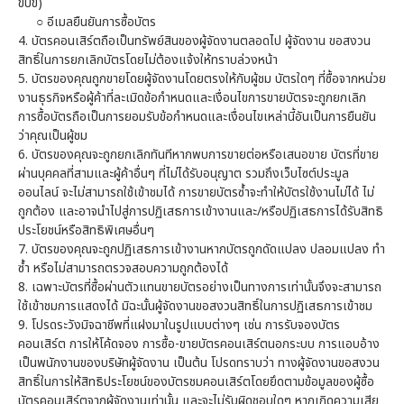
ขับขี่)
○
อีเมลยืนยันการซื้อบัตร
4.
บัตรคอนเสิร์ตถือเป็นทรัพย์สินของผู้จัดงานตลอดไป ผู้จัดงาน ขอสงวน
สิทธิ์ในการยกเลิกบัตรโดยไม่ต้องแจ้งให้ทราบล่วงหน้า
5.
บัตรของคุณถูกขายโดยผู้จัดงานโดยตรงให้กับผู้ชม บัตรใดๆ ที่ซื้อจากหน่วย
งานธุรกิจหรือผู้ค้าที่ละเมิดข้อกำหนดและเงื่อนไขการขายบัตรจะถูกยกเลิก
การซื้อบัตรถือเป็นการยอมรับข้อกำหนดและเงื่อนไขเหล่านี้อันเป็นการยืนยัน
ว่าคุณเป็นผู้ชม
6.
บัตรของคุณจะถูกยกเลิกทันทีหากพบการขายต่อหรือเสนอขาย บัตรที่ขาย
ผ่านบุคคลที่สามและผู้ค้าอื่นๆ ที่ไม่ได้รับอนุญาต รวมถึงเว็บไซต์ประมูล
ออนไลน์ จะไม่สามารถใช้เข้าชมได้ การขายบัตรซ้ำจะทำให้บัตรใช้งานไม่ได้ ไม่
ถูกต้อง และอาจนำไปสู่การปฏิเสธการเข้างานและ/หรือปฏิเสธการได้รับสิทธิ
ประโยชน์หรือสิทธิพิเศษอื่นๆ
7.
บัตรของคุณจะถูกปฏิเสธการเข้างานหากบัตรถูกดัดแปลง ปลอมแปลง ทำ
ซ้ำ หรือไม่สามารถตรวจสอบความถูกต้องได้
8.
เฉพาะบัตรที่ซื้อผ่านตัวแทนขายบัตรอย่างเป็นทางการเท่านั้นจึงจะสามารถ
ใช้เข้าชมการแสดงได้ มิฉะนั้นผู้จัดงานขอสงวนสิทธิ์ในการปฏิเสธการเข้าชม
9.
โปรดระวังมิจฉาชีพที่แฝงมาในรูปแบบต่างๆ เช่น การรับจองบัตร
คอนเสิร์ต การให้โค้ดจอง การซื้อ-ขายบัตรคอนเสิร์ตนอกระบบ การแอบอ้าง
เป็นพนักงานของบริษัทผู้จัดงาน เป็นต้น โปรดทราบว่า ทางผู้จัดงานขอสงวน
สิทธิ์ในการให้สิทธิประโยชน์ของบัตรชมคอนเสิร์ตโดยยึดตามข้อมูลของผู้ซื้อ
บัตรคอนเสิร์ตจากผู้จัดงานเท่านั้น และจะไม่รับผิดชอบใดๆ หากเกิดความเสีย