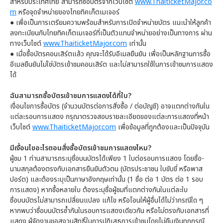
สำหรับประเทศไทย สามารถซื้อบัตรจากเว็บไซต์
www.ThaiticketMajor.co
m
หรือจุดจำหน่ายของไทยทิคเก็ตเมเจอร์
●
เพื่อเป็นการเตรียมความพร้อมสำหรับการเปิดจำหน่ายบัตร แนะนำให้ลูกค้า
ลงทะเบียนกับไทยทิคเก็ตเมเจอร์ที่เป็นตัวแทนจำหน่ายอย่างเป็นทางการ ผ่าน
ทางเว็บไซต์
www.ThaiticketMajor.com
เท่านั้น
●
เมื่อซื้อบัตรคอนเสิร์ตแล้ว คุณจะได้รับอีเมลยืนยัน เพื่อเป็นหลักฐานการซื้อ
อีเมลยืนยันไม่ใช่บัตรเข้าชมคอนเสิร์ต และไม่สามารถใช้ในการเข้าชมการแสดง
ได้
ฉันสามารถซื้อบัตรเข้าชมการแสดงได้กี่ใบ?
เงื่อนไขการซื้อบัตร (จำนวนบัตรต่อการสั่งซื้อ / ต่อบัญชี) อาจแตกต่างกันใน
แต่ละรอบการแสดง กรุณาตรวจสอบรายละเอียดของแต่ละการแสดงที่หน้า
เว็บไซต์
www.ThaiticketMajor.com
เพื่อข้อมูลที่ถูกต้องและเป็นปัจจุบัน
มีเงื่อนไขอะไรตอนสั่งซื้อบัตรเข้าชมการแสดงไหม?
ผู้ชม 1 ท่านสามารถระบุชื่อบนบัตรได้เพียง 1 ใบต่อรอบการแสดง โดยชื่อ-
นามสกุลต้องตรงกับเอกสารยืนยันตัวตน (บัตรประชาชน ใบขับขี่ หรือพาส
ปอร์ต) และต้องระบุเป็นภาษาอังกฤษเท่านั้น (1 ชื่อ ต่อ 1 บัตร ต่อ 1 รอบ
การแสดง) หากซื้อหลายใบ ต้องระบุชื่อผู้ชมที่แตกต่างกันในแต่ละใบ
ชื่อบนบัตรไม่สามารถเปลี่ยนแปลง แก้ไข หรือโอนให้ผู้อื่นได้ไม่ว่ากรณีใด ๆ
หากพบว่าชื่อบนบัตรซ้ำกันในรอบการแสดงเดียวกัน หรือไม่ตรงกับเอกสารที่
แสดง ผู้จัดงานขอสงวนสิทธิ์ในการปฏิเสธการเข้าชมโดยไม่คืนเงินทุกกรณี