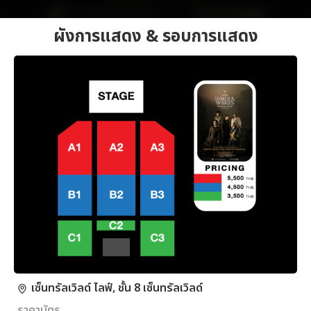
ผังการแสดง & รอบการแสดง
เซ็นทรัลเวิลด์ ไลฟ์, ชั้น 8 เซ็นทรัลเวิลด์
ราคาบัตร