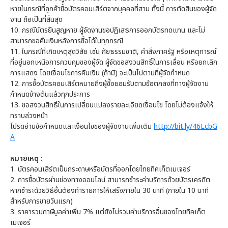
หายในกรณีที่ลูกค้าซื้อบัตรคอนเสิร์ตจากบุคคลที่สาม ทั้งนี้ การตัดสินของผู้จัด
งาน ถือเป็นที่สิ้นสุด
10.
กรณีบัตรยืนสูญหาย ผู้จัดงานขอปฏิเสธการออกบัตรทดแทน และไม่
สามารถขอคืนเงินหลังการซื้อได้ในทุกกรณี
11.
ในกรณีที่เกิดเหตุสุดวิสัย เช่น ภัยธรรมชาติ, คำสั่งภาครัฐ หรือเหตุการณ์
ที่อยู่นอกเหนือการควบคุมของผู้จัด ผู้จัดขอสงวนสิทธิ์ในการเลื่อน หรือยกเลิก
การแสดง โดยเงื่อนไขการคืนเงิน (ถ้ามี) จะเป็นไปตามที่ผู้จัดกำหนด
12.
การซื้อบัตรคอนเสิร์ตหมายถึงผู้ซื้อยอมรับตามข้อตกลงที่ทางผู้จัดงาน
กำหนดข้างต้นแล้วทุกประการ
13.
ขอสงวนสิทธิ์ในการเปลี่ยนแปลงรายละเอียดเงื่อนไข โดยไม่ต้องแจ้งให้
ทราบล่วงหน้า
โปรดอ่านข้อกำหนดและเงื่อนไขของผู้จัดงานเพิ่มเติม
http://bit.ly/46LcbG
A
หมายเหตุ :
1. บัตรคอนเสิร์ตเป็นกระดาษหรือบัตรที่ออกโดยไทยทิคเก็ตเมเจอร์
2. การซื้อบัตรผ่านช่องทางออนไลน์ สามารถชำระค่าบริการด้วยบัตรเครดิต
หากชำระด้วยวิธีอื่นต้องทำรายการให้เสร็จภายใน 30 นาที (ภายใน 10 นาที
สำหรับการขายวันแรก)
3. ราคารวมภาษีมูลค่าเพิ่ม 7% แต่ยังไม่รวมค่าบริการอื่นของไทยทิคเก็ต
เมเจอร์