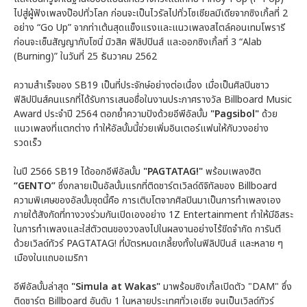
ไปสู่ผู้ฟังเพลงป๊อปทั่วโลก ก่อนจะเป็นไวรัลไปทั่วโซเชียลมีเดียจากซิงเกิ้ลที่ 2
อย่าง “Go Up” จากท่าเต้นสุดแข็งแรงและแนวเพลงสไตล์คอนเทมโพรารี
ก่อนจะเซ็นสัญญากับโซนี่ มิวสิค ฟิลิปปินส์ และออกซิงเกิ้ลที่ 3 “Alab
(Burning)” ในวันที่ 25 ธันวาคม 2562
ความสำเร็จของ SB19 เป็นที่ประจักษ์อย่างต่อเนื่อง เมื่อเป็นศิลปินชาว
ฟิลิปปินส์คนแรกที่ได้รับการเสนอชื่อในงานประกาศรางวัล Billboard Music
Award ประจำปี 2564 ตอกย้ำความปังด้วยอีพีอัลบั้ม
"Pagsibol"
ด้วย
แนวเพลงที่แตกต่าง ทำให้อัลบั้มนี้ช่วยเพิ่มอินเตอร์แฟนให้กับวงอย่าง
รวดเร็ว
ในปี 2566 SB19 ได้ออกอีพีอัลบั้ม
"PAGTATAG!"
พร้อมเพลงฮิต
“GENTO”
ซึ่งกลายเป็นอัลบั้มแรกที่ติดชาร์ตเวิลด์ดิจิทัลของ Billboard
ความพิเศษของอัลบั้มชุดนี้คือ การเติบโตจากศิลปินมาเป็นการทำเพลงเอง
ภายใต้สังกัดที่ทางวงร่วมกันเปิดเองอย่าง 1Z Entertainment ทำให้มีอิสระ
ในการทำเพลงและใส่ตัวตนของวงลงไปในผลงานอย่างไร้ขีดจำกัด การันตี
ด้วยเวิลด์ทัวร์ PAGTATAG! ที่บัตรหมดเกลี้ยงทั้งในฟิลิปปินส์ และหลาย ๆ
เมืองในแถบอเมริกา
อีพีอัลบั้มล่าสุด
"Simula at Wakas"
มาพร้อมซิงเกิ้ลเปิดตัว "DAM" ซึ่ง
ติดชาร์ต Billboard อันดับ 1 ในหลายประเทศทั่วเอเชีย จนเป็นเวิลด์ทัวร์