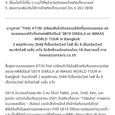
4. เงื่อนไขทั่วไปอื่น ๆ ระบุไว้ที่หน้าขายบัตรของไทยทิคเก็ตเมเจอร์
5. สอบถามเพิ่มเติมได้ทางไทยทิคเก็ตเมเจอร์ โทร 0-262-3838
มาบูฮาย! ‘THAI A’TIN’ เตรียมฟินไปกับคอนเสิร์ตที่ทุกคนรอคอย ขอ
งบอยแบนด์ตัวท็อปแห่งฟิลิปปินส์ ‘SB19 SIMULA at WAKAS
WORLD TOUR in Bangkok’
2 พฤศจิกายน 2568 ที่เซ็นทรัลเวิลด์ ไลฟ์ ชั้น 8 เซ็นทรัลเวิลด์
สมาชิกไลฟ์ เนชั่น เทโร รับสิทธิ์กดบัตรก่อนใคร 18 กันยายนนี้ ทาง
livenationtero.co.th
สิ้นสุดการรอคอยของ A’TIN ไทย! เตรียมตัวไปมันส์ด้วยกันกับบอยแบนด์สุด
ฮอตจากฟิลิปปินส์ ‘SB19 SIMULA at WAKAS WORLD TOUR in
Bangkok’ วันอาทิตย์ที่ 2 พฤศจิกายน 2568 ที่เซ็นทรัลเวิลด์ ไลฟ์ ชั้น 8
เซ็นทรัลเวิลด์ จัดโดยไลฟ์ เนชั่น เทโร
SB19 ประกอบด้วยสมาชิก 5 คน ได้แก่ Pablo, Josh, Stell, Ken, และ
Justin เดบิวต์เมื่อเดือนตุลาคม 2561 ด้วยซิงเกิ้ลแรก “Tilaluha” การผสาน
แนวเพลงป๊อป – ฮิปฮอป และอิเล็กโทรนิกส์ ให้เข้ากันกับดนตรีสไตล์
ฟิลิปปินส์ไปในผลงานของพวกเขา ทำให้ SB19 ได้รับความนิยมอย่างรวดเร็ว
และเป็นที่รู้จักในฐานะบอยแบนด์ที่สร้างกระแสให้กับ Pinoy-Pop (P-Pop)