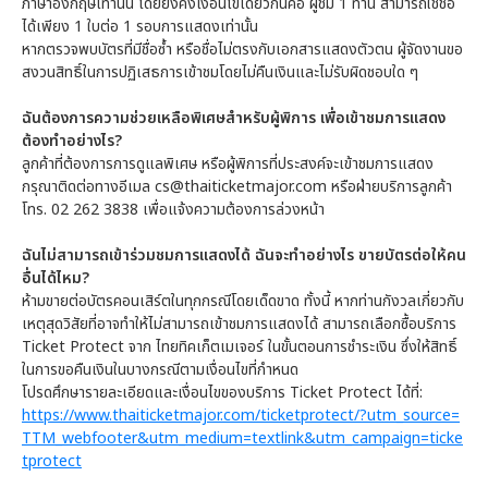
ภาษาอังกฤษเท่านั้น โดยยังคงเงื่อนไขเดียวกันคือ ผู้ชม 1 ท่าน สามารถใช้ชื่อ
ได้เพียง 1 ใบต่อ 1 รอบการแสดงเท่านั้น
หากตรวจพบบัตรที่มีชื่อซ้ำ หรือชื่อไม่ตรงกับเอกสารแสดงตัวตน ผู้จัดงานขอ
สงวนสิทธิ์ในการปฏิเสธการเข้าชมโดยไม่คืนเงินและไม่รับผิดชอบใด ๆ
ฉันต้องการความช่วยเหลือพิเศษสำหรับผู้พิการ เพื่อเข้าชมการแสดง
ต้องทำอย่างไร?
ลูกค้าที่ต้องการการดูแลพิเศษ หรือผู้พิการที่ประสงค์จะเข้าชมการแสดง
กรุณาติดต่อทางอีเมล cs@thaiticketmajor.com หรือฝ่ายบริการลูกค้า
โทร. 02 262 3838 เพื่อแจ้งความต้องการล่วงหน้า
ฉันไม่สามารถเข้าร่วมชมการแสดงได้ ฉันจะทำอย่างไร ขายบัตรต่อให้คน
อื่นได้ไหม?
ห้ามขายต่อบัตรคอนเสิร์ตในทุกกรณีโดยเด็ดขาด ทั้งนี้ หากท่านกังวลเกี่ยวกับ
เหตุสุดวิสัยที่อาจทำให้ไม่สามารถเข้าชมการแสดงได้ สามารถเลือกซื้อบริการ
Ticket Protect จาก ไทยทิคเก็ตเมเจอร์ ในขั้นตอนการชำระเงิน ซึ่งให้สิทธิ์
ในการขอคืนเงินในบางกรณีตามเงื่อนไขที่กำหนด
โปรดศึกษารายละเอียดและเงื่อนไขของบริการ Ticket Protect ได้ที่:
https://www.thaiticketmajor.com/ticketprotect/?utm_source=
TTM_webfooter&utm_medium=textlink&utm_campaign=ticke
tprotect