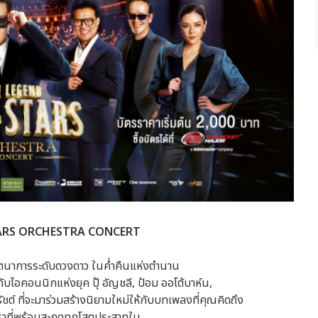
TARS ORCHESTRA CONCERT
ตนาการระดับดวงดาว ในค่ำคืนแห่งตำนาน
วมกับไอคอนนิกแห่งยุค ปุ๊ อัญชลี, ป้อม ออโต้บาห์น,
์รัชต์ ที่จะมาร่วมสร้างนิยามใหม่ให้กับบทเพลงที่คุณคิดถึง
ราที่พร้อมสะกดทุกโสตประสาทใน