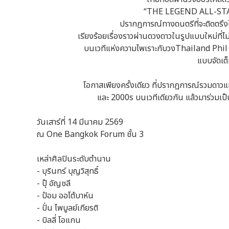
“THE LEGEND ALL-S
ปรากฏการณ์ทางดนตรีที่จะติดตรึงใจไ
เรียงร้อยเรื่องราวผ่านดวงดาวในรูปแบบใหม่ที่
บนเวทีแห่งความไพเราะกับวงThailand Phil
แบบจัดเต็
โอกาสเพียงครั้งเดียว ที่ปรากฏการณ์รวมดาวแ
และ 2000s บนเวทีเดียวกัน แล้วมาร่วมเป็น
วันเสาร์ที่ 14 มีนาคม 2569
ณ One Bangkok Forum ชั้น 3
เหล่าศิลปินระดับตำนาน
- บุรินทร์ บุญวิสุทธิ์
- ปุ๊ อัญชลี
- ป้อม ออโต้บาห์น
- ปั่น ไพบูลย์เกียรติ
- บิลลี่ โอแกน