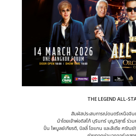
THE LEGEND ALL-S
สัมผัสประสบการณ์ดนตรีเหนือจิน
นำโดยเจ้าพ่อดิสโก้ บุรินทร์ บุญวิสุทธิ์ ร่
ปั่น ไพบูลย์เกียรติ, บิลลี่ โอแกน และลีเดีย ศรัณย
ถ่ายทอดผ่านวงออร์เคสต