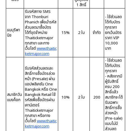
1 สิทธิ์
รับรหัสทาง SMS
จาก Thonburi
- ใช้ส่วนลด
Phanich เพื่อนำรหัส
ได้กับบัตร
ส่วนลดมาซื้อบัตร
ทุกราคา
ธนบุรีพา
ได้ที่จุดจำหน่าย
15%
2 ใบ
จำกัด
ยกเว้นบัตร
นิช
Thaiticketmajor
ราคา VIP
ทุกสาขา และทาง
10,000
เว็บไซต์
www.thaitic
บาท
ketmajor.com
- ใช้ส่วนลด
ได้กับบัตร
รับรหัสส่วนลดและ
ทุกราคา
สิทธิ์การซื้อบัตรล่วง
- หลังจากมี
หน้า (Presale) ผ่าน
ผู้รับสิทธิ์
แอปพลิเคชัน One
ครบ 200
Bangkok หรือ One
สิทธิ์แล้ว
สมาชิกวัน
Bangkok Retail ใช้
10%
2 ใบ
200
สมาชิกจะได้
แบงค็อก
รหัสเพื่อซื้อบัตรผ่าน
รับเฉพาะ
เคาน์เตอร์
สิทธิ์การซื้อ
Thaiticketmajor
ล่วงหน้า
ทุกสาขา หรือทาง
(Pre-sale)
เว็บไซต์
www.thaitic
แบบไม่มี
ketmajor.com
ส่วนลด