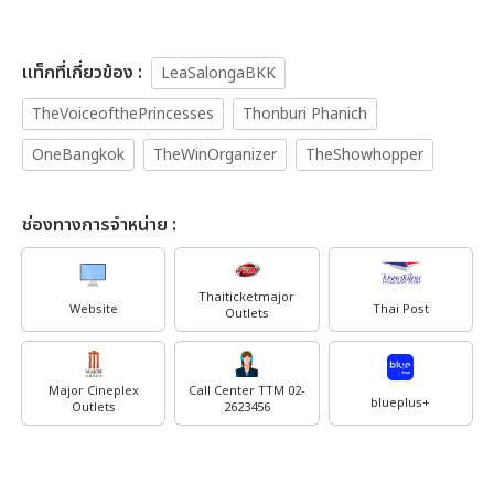
เเท็กที่เกี่ยวข้อง :
LeaSalongaBKK
TheVoiceofthePrincesses
Thonburi Phanich
OneBangkok
TheWinOrganizer
TheShowhopper
ช่องทางการจำหน่าย :
Thaiticketmajor
Website
Thai Post
Outlets
Major Cineplex
Call Center TTM 02-
blueplus+
Outlets
2623456