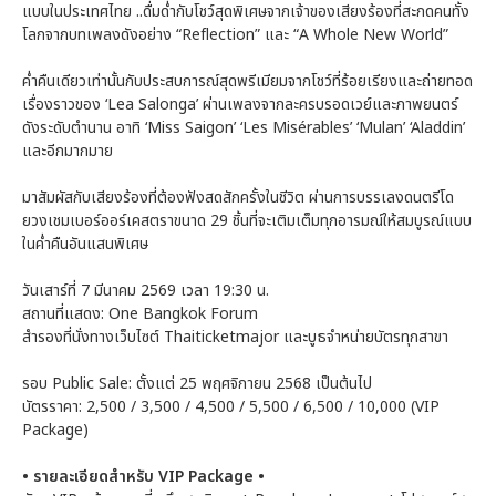
แบบในประเทศไทย ..ดื่มด่ำกับโชว์สุดพิเศษจากเจ้าของเสียงร้องที่สะกดคนทั้ง
โลกจากบทเพลงดังอย่าง “Reflection” และ “A Whole New World”
ค่ำคืนเดียวเท่านั้นกับประสบการณ์สุดพรีเมียมจากโชว์ที่ร้อยเรียงและถ่ายทอด
เรื่องราวของ ‘Lea Salonga’ ผ่านเพลงจากละครบรอดเวย์และภาพยนตร์
ดังระดับตำนาน อาทิ ‘Miss Saigon’ ‘Les Misérables’ ‘Mulan’ ‘Aladdin’
และอีกมากมาย
มาสัมผัสกับเสียงร้องที่ต้องฟังสดสักครั้งในชีวิต ผ่านการบรรเลงดนตรีโด
ยวงเชมเบอร์ออร์เคสตราขนาด 29 ชิ้นที่จะเติมเต็มทุกอารมณ์ให้สมบูรณ์แบบ
ในค่ำคืนอันแสนพิเศษ
วันเสาร์ที่ 7 มีนาคม 2569 เวลา 19:30 น.
สถานที่แสดง: One Bangkok Forum
สำรองที่นั่งทางเว็บไซต์ Thaiticketmajor และบูธจำหน่ายบัตรทุกสาขา
รอบ Public Sale: ตั้งแต่ 25 พฤศจิกายน 2568 เป็นต้นไป
บัตรราคา: 2,500 / 3,500 / 4,500 / 5,500 / 6,500 / 10,000 (VIP
Package)
• รายละเอียดสำหรับ VIP Package •