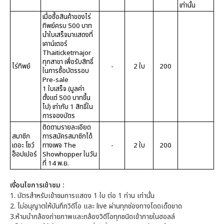
เท่านั้น
เมื่อซื้อสินค้าของไร่
ทิพย์ครบ 500 บาท
นำใบเสร็จมาแสดงที่
เคาน์เตอร์
Thaiticketmajor
ทุกสาขา เพื่อรับสิทธิ์
ไร่ทิพย์
-
2 ใบ
200
ในการซื้อบัตรรอบ
Pre-sale
1 ใบเสร็จ (มูลค่า
ตั้งแต่ 500 บาทขึ้น
ไป) เท่ากับ 1 สิทธิ์ใน
การจองบัตร
ติดตามรายละเอียด
สมาชิก
การสมัครสมาชิกได้
เดอะ โชว์
ทางเพจ The
-
2 ใบ
200
ฮ็อปเปอร์
Showhopper ในวัน
ที่ 14 พ.ย.
เงื่อนไขการเข้าชม :
1. บัตรสำหรับเข้าชมการแสดง 1 ใบ ต่อ 1 ท่าน เท่านั้น
2. ไม่อนุญาตให้บันทึกวิดีโอ และ live ผ่านทุกช่องทางโดดเด็ดขาด
3.ห้ามนำกล้องถ่ายภาพและกล้องวิดีโอทุกชนิดเข้าภายในฮอลล์