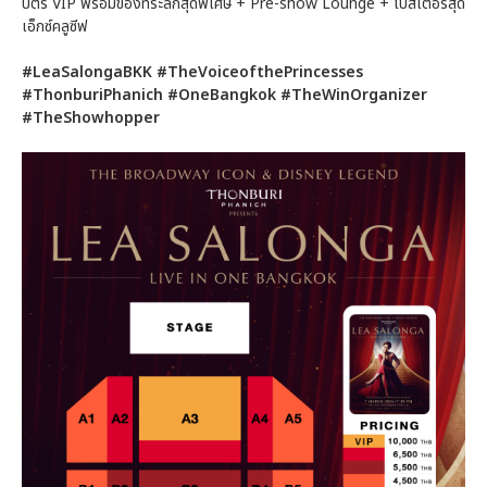
บัตร VIP พร้อมของที่ระลึกสุดพิเศษ + Pre-show Lounge + โปสเตอร์สุด
เอ็กซ์คลูซีฟ
#LeaSalongaBKK #TheVoiceofthePrincesses
#ThonburiPhanich #OneBangkok #TheWinOrganizer
#TheShowhopper