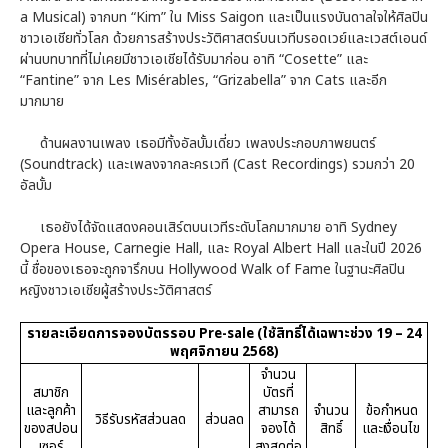
a Musical) จากบท “Kim” ใน Miss Saigon และเป็นแรงบันดาลใจให้ศิลปิน
ชาวเอเชียทั่วโลก ด้วยการสร้างประวัติศาสตร์บนเวทีบรอดเวย์และเวสต์เอนด์
ผ่านบทบาทที่ไม่เคยมีชาวเอเชียได้รับมาก่อน อาทิ “Cosette” และ
“Fantine” จาก Les Misérables, “Grizabella” จาก Cats และอีก
มากมาย
ด้านผลงานเพลง เธอมีทั้งอัลบั้มเดี่ยว เพลงประกอบภาพยนตร์
(Soundtrack) และเพลงจากละครเวที (Cast Recordings) รวมกว่า 20
อัลบั้ม
เธอยังได้จัดแสดงคอนเสิร์ตบนเวทีระดับโลกมากมาย อาทิ Sydney
Opera House, Carnegie Hall, และ Royal Albert Hall และในปี 2026
นี้ ชื่อของเธอจะถูกจารึกบน Hollywood Walk of Fame ในฐานะศิลปิน
หญิงชาวเอเชียผู้สร้างประวัติศาสตร์
รายละเอียดการจองบัตรรอบ Pre-sale (ใช้สิทธิ์ได้เฉพาะช่วง 19 – 24
พฤศจิกายน 2568)
จำนวน
สมาชิก
บัตรที่
และลูกค้า
สามารถ
จำนวน
ข้อกำหนด
วิธีรับรหัสส่วนลด
ส่วนลด
ของสปอน
จองได้
สิทธิ์
และเงื่อนไข
เซอร์
สูงสุดต่อ