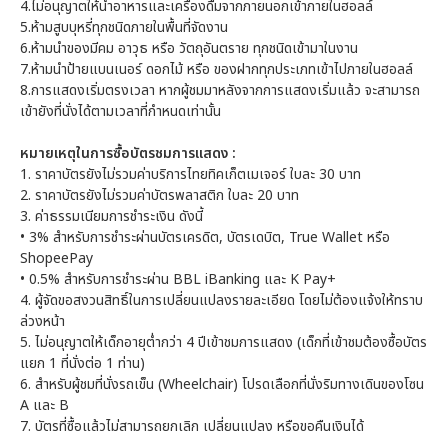
4.ไม่อนุญาตให้นำอาหารและเครื่องดื่มจากภายนอกเข้าภายในฮอลล์
5.ห้ามสูบบุหรี่ทุกชนิดภายในพื้นที่จัดงาน
6.ห้ามนำของมีคม อาวุธ หรือ วัตถุอันตราย ทุกชนิดเข้ามาในงาน
7.ห้ามนำป้ายแบนเนอร์ ดอกไม้ หรือ ของฝากทุกประเภทเข้าไปภายในฮอลล์
8.การแสดงเริ่มตรงเวลา หากผู้ชมมาหลังจากการแสดงเริ่มแล้ว จะสามารถ
เข้ายังที่นั่งได้ตามเวลาที่กำหนดเท่านั้น
หมายเหตุในการซื้อบัตรชมการแสดง :
1. ราคาบัตรยังไม่รวมค่าบริการไทยทิคเก็ตเมเจอร์ ใบละ 30 บาท
2. ราคาบัตรยังไม่รวมค่าบัตรพลาสติก ใบละ 20 บาท
3. ค่าธรรมเนียมการชำระเงิน ดังนี้
• 3% สำหรับการชำระผ่านบัตรเครดิต, บัตรเดบิต, True Wallet หรือ
ShopeePay
• 0.5% สำหรับการชำระผ่าน BBL iBanking และ K Pay+
4. ผู้จัดขอสงวนสิทธิ์ในการเปลี่ยนแปลงรายละเอียด โดยไม่ต้องแจ้งให้ทราบ
ล่วงหน้า
5. ไม่อนุญาตให้เด็กอายุต่ำกว่า 4 ปีเข้าชมการแสดง (เด็กที่เข้าชมต้องซื้อบัตร
แยก 1 ที่นั่งต่อ 1 ท่าน)
6. สำหรับผู้ชมที่นั่งรถเข็น (Wheelchair) โปรดเลือกที่นั่งริมทางเดินของโซน
A และ B
7. บัตรที่ซื้อแล้วไม่สามารถยกเลิก เปลี่ยนแปลง หรือขอคืนเงินได้