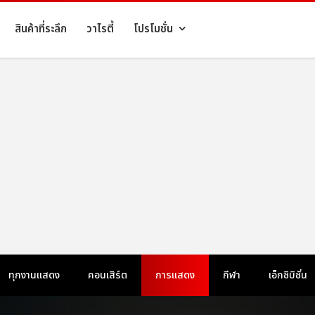
สินค้าที่ระลึก
วาไรตี้
โปรโมชั่น
ทุกงานแสดง
คอนเสิร์ต
การแสดง
กีฬา
เอ็กซิบิชั่น