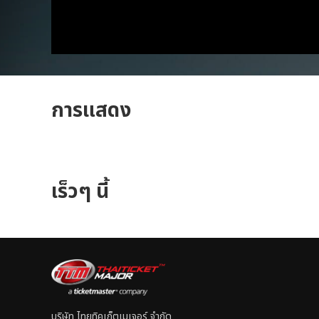
การแสดง
เร็วๆ นี้
บริษัท ไทยทิคเก็ตเมเจอร์ จำกัด