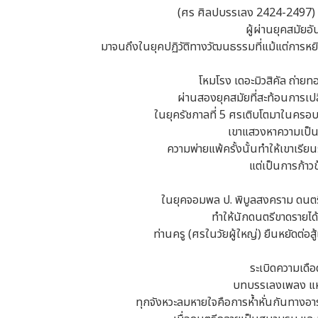
(ศร ศิลปบรรเลง 2424-2497) มห
ผู้ผ่านยุคสมัยอ
มาจนถึงในยุคปฏิวัติทางวัฒนธรรมที่แม้แต่การหยิ
โหมโรง เดอะมิวสิคัล ถ่ายท
ผ่านสองยุคสมัยที่สะท้อนการ
ในยุครัชกาลที่ 5 ศรเติบโตมาในครอบ
เขาแสวงหาความเป็นเ
ความพ่ายแพ้ครั้งนั้นทำให้เขาเรียน
แต่เป็นการก้าว
ในยุคจอมพล ป. พิบูลสงคราม ดนตร
ทำให้นักดนตรีขาดรายได้
ท่านครู (ศรในวัยผู้ใหญ่) ยืนหยัดต่อสู
ระเบิดความเดื
บทบรรเลงเพลง แห่ง
ทุกจังหวะลมหายใจคือการห้ำหั่นกันทางอ