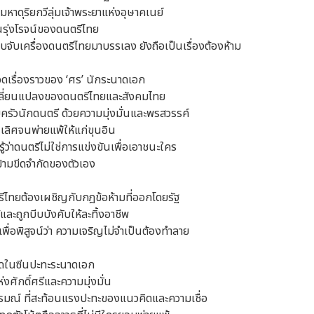
าดุริยกวีลุ่มเจ้าพระยาแห่งอุษาคเนย์
ันรุ่งโรจน์ของดนตรีไทย
บจับเครื่องดนตรีไทยมาบรรเลง ยังถือเป็นเรื่องต้องห้าม
อดเรื่องราวของ ‘ศร’ นักระนาดเอก
เปลี่ยนแปลงของดนตรีไทยและสังคมไทย
ครัวนักดนตรี ด้วยความมุ่งมั่นและพรสวรรค์
ลิศจนพ่ายแพ้ให้แก่ขุนอิน
รู้ว่าดนตรีไม่ใช่การแข่งขันเพื่อเอาชนะใคร
ข้ามขีดจำกัดของตัวเอง
ีไทยต้องเผชิญกับกฎข้อห้ามที่ออกโดยรัฐ
และถูกบีบบังคับให้ละทิ้งอาชีพ
้เพื่อพิสูจน์ว่า ความเจริญไม่จำเป็นต้องทำลาย
อดในซีนปะทะระนาดเอก
ศักดิ์ศรีและความมุ่งมั่น
ารมณ์ ที่สะท้อนแรงปะทะของแนวคิดและความเชื่อ