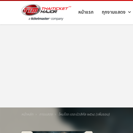
หน้าแรก
ทุกงานแสดง
หน้าหลัก
การแสดง
โหมโรง เดอะมิวสิคัล ๒๕๖๘ (เพิ่มรอบ)