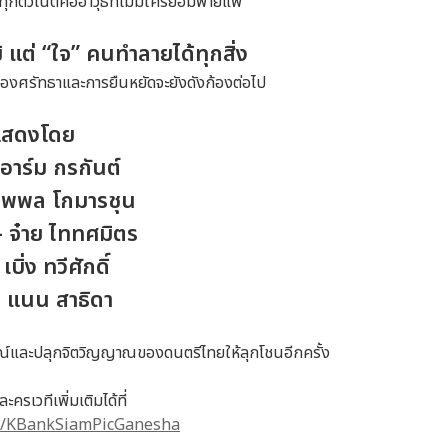
กตัวโน้ตคืออาวุธที่ไม่มีใครยอมพ่ายแพ้
ม้ แต่ “ใจ” คนทำลายได้ทุกสิ่ง
ของศรัทธาและการยืนหยัดจะยังดังก้องต่อไป
แสดงโดย
อาร์ม กรกันต์
 นพพล โกมารชุน
 - จ๋าย ไททศมิตร
เบิ่ง ทวีศักดิ์
 - แนน สาธิดา
มณ์และปลุกจิตวิญญาณของดนตรีไทยให้ลุกโชนอีกครั้ง
ะครเวทีเพิ่มเติมได้ที่
m/KBankSiamPicGanesha