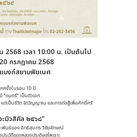
ายน 2568 เวลา 10:00 น. เป็นต้นไป
, 20 กรกฎาคม 2568
แบงก์สยามพิฆเนศ
กครั้งในรอบ 10 ปี
มี “ดนตรี” เป็นตัวเอก
แต่เป็นชีวิต จิตวิญญาณ และการต่อสู้เพื่อศักดิ์ศรี
ะมิวสิคัล ๒๕๖๘”
พันธ์ของ อิทธิสุนทร วิชัยลักษณ์
วประวัติของหลวงประดิษฐไพเราะ