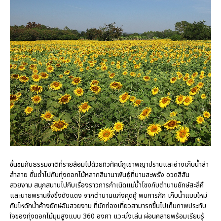
ชื่นชมกับธรรมชาติที่รายล้อมไปด้วยทิวทัศน์ภูเขาพญาปราบและอ่างเก็บน้ำลำ
สำลาย ดื่มด่ำไปกับทุ่งดอกไม้หลากสีนานาพันธุ์ที่บานสะพรั่ง อวดสีสัน
สวยงาม สนุกสนานไปกับเรื่องราวการกำเนิดแม่น้ำโขงกับตำนานยักษ์สะลึคึ
และนายพรานจึ่งขึ่งดังแดง จากตำนานแก่งคุดคู้ พบการกัก เก็บน้ำแบบใหม่
กับไหดักน้ำค้างยักษ์อันสวยงาม ที่นักท่องเที่ยวสามารถขึ้นไปเก็บภาพประทับ
ใจของทุ่งดอกไม้มุมสูงแบบ 360 องศา แวะนั่งเล่น ผ่อนคลายพร้อมเรียนรู้