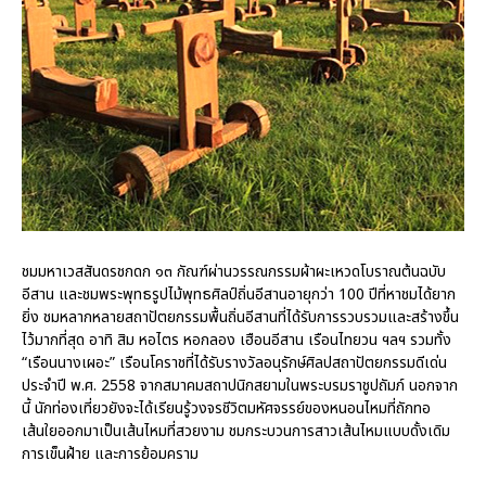
ชมมหาเวสสันดรชกดก ๑๓ กัณฑ์ผ่านวรรณกรรมผ้าผะเหวดโบราณต้นฉบับ
อีสาน และชมพระพุทธรูปไม้พุทธศิลป์ถิ่นอีสานอายุกว่า 100 ปีที่หาชมได้ยาก
ยิ่ง ชมหลากหลายสถาปัตยกรรมพื้นถิ่นอีสานที่ได้รับการรวบรวมและสร้างขึ้น
ไว้มากที่สุด อาทิ สิม หอไตร หอกลอง เฮือนอีสาน เรือนไทยวน ฯลฯ รวมทั้ง
“เรือนนางเผอะ” เรือนโคราชที่ได้รับรางวัลอนุรักษ์ศิลปสถาปัตยกรรมดีเด่น
ประจำปี พ.ศ. 2558 จากสมาคมสถาปนิกสยามในพระบรมราชูปถัมภ์ นอกจาก
นี้ นักท่องเที่ยวยังจะได้เรียนรู้วงจรชีวิตมหัศจรรย์ของหนอนไหมที่ถักทอ
เส้นใยออกมาเป็นเส้นไหมที่สวยงาม ชมกระบวนการสาวเส้นไหมแบบดั้งเดิม
การเข็นฝ้าย และการย้อมคราม