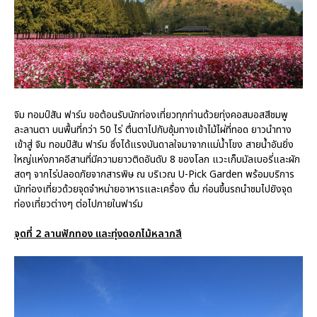
จิม ทอมป์สัน ฟาร์ม ขอต้อนรับนักท่องเที่ยวทุกท่านด้วยทุ่งคอสมอสสีชมพู
ละลานตา บนพื้นที่กว่า 50 ไร่ ตื่นตาไปกับซุ้มทางเข้าไม้ไผ่ที่ทอด ยาวนำทาง
เข้าสู่ จิม ทอมป์สัน ฟาร์ม ซึ่งได้แรงบันดาลใจมาจากแม่น้ำโขง สายน้ำอันยิ่ง
ใหญ่แห่งภาคอีสานที่มีความยาวติดอันดับ 8 ของโลก แวะเก็บมัลเบอรี่และผัก
สดๆ จากไร่ปลอดภัยจากสารพิษ ณ บริเวณ U-Pick Garden พร้อมบริการ
นักท่องเที่ยวด้วยจุดจำหน่ายอาหารและเครื่อง ดื่ม ก่อนขึ้นรถนำชมไปยังจุด
ท่องเที่ยวต่างๆ ต่อไปภายในฟาร์ม
จุดที่ 2 ลานฟักทอง และทุ่งดอกไม้หลากสี