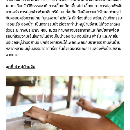
เกษตรอินทรีย์วิถีธรรมชาติ การเลี้ยงเป็ด เลี้ยงไก่ เลี้ยงปลา การปลูกพืชผัก
สวนครัว การปลูกข้าวทำนาอินทรีย์แบบดั้งเดิม สัมผัสความน่ารักและถ่ายรูป
กับครอบครัวควายไทย ”บุญหลาย” ขวัญใจ นักท่องเที่ยว พร้อมร่วมกิจกรรม
“ลอยเรือ ล่องน้ำ” เป็นกิจกรรมนั่งเรือจากท่าน้ำหมู่บ้านอีสานไปถึงตลาดจิม
ด้วยระยะทางประมาณ 400 เมตร ท่ามกลางบรรยากาศและทัศนียภาพโดย
รอบที่สวยงามเย็นใจภายในอ่างเก็บน้ำของ จิม ทอมป์สัน ฟาร์ม และภายใน
บริเวณหมู่บ้านอีสานนี้ นักท่องเที่ยวจะได้เพลิดเพลินกับอาหารอีสานพื้นบ้าน
หลากหลายเมนูในบรรยากาศครึกครื้นด้วยดนตรีและการแสดงพื้นบ้านอีสาน
มากมาย
จุดที่ 4 หมู่บ้านจิม