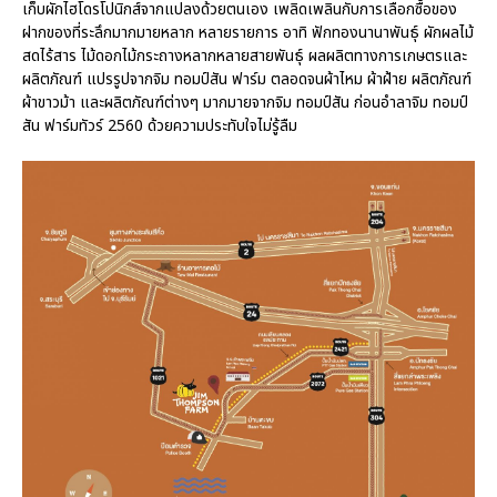
เก็บผักไฮโดรโปนิกส์จากแปลงด้วยตนเอง เพลิดเพลินกับการเลือกซื้อของ
ฝากของที่ระลึกมากมายหลาก หลายรายการ อาทิ ฟักทองนานาพันธุ์ ผักผลไม้
สดไร้สาร ไม้ดอกไม้กระถางหลากหลายสายพันธุ์ ผลผลิตทางการเกษตรและ
ผลิตภัณฑ์ แปรรูปจากจิม ทอมป์สัน ฟาร์ม ตลอดจนผ้าไหม ผ้าฝ้าย ผลิตภัณฑ์
ผ้าขาวม้า และผลิตภัณฑ์ต่างๆ มากมายจากจิม ทอมป์สัน ก่อนอำลาจิม ทอมป์
สัน ฟาร์มทัวร์ 2560 ด้วยความประทับใจไม่รู้ลืม