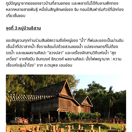
ภูมิปัญญาจากยอของชาวบ้านที่ลานยกยอ และพลาดไม่ได้กับลานฟักทอง
หลากหลายสายพันธุ์ หนึ่งในสัญลักษณ์ของ จิม ทอมป์สันฟาร์มทัวร์ที่นักท่อง
เที่ยวชื่นชอบ
จุดที่ 3 หมู่บ้านอีสาน
ขอเชิญชวนทุกท่านร่วมสัมผัสความยิ่งใหญ่ของ “น้ำ” ที่พ่นละอองเป็นม่านอัน
เย็นฉ่ำที่ปราสาทน้ำ ซึ่งรายล้อมไปด้วยสวนลอยน้ำ แปลงเกษตรที่ไม่ต้อง
รดน้ำ และชมผลงานศิลปะ “ลวงปลา” และเครื่องจักสานวิถีแห่งน้ำ “สุด
เหวี่ยง” จากศิลปิน อินทนงค์ ชิณวงศ์ ผลงานศิลปะ บั้งไฟพญานาค : ความ
เชื่อแห่งลุ่มน้ำโขง" จาก อ.ตนุพล เอนอ่อน