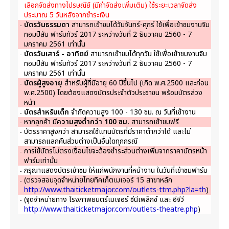
เลือกจัดส่งทางไปรษณีย์ (มีค่าจัดส่งเพิ่มเติม) ใช้ระยะเวลาจัดส่ง
ประมาณ 5 วันหลังจากชำระเงิน
บัตรวันธรรมดา
สามารถเข้าชมได้วันจันทร์-ศุกร์ ใช้เพื่อเข้าชมงานจิม
-
ทอมป์สัน ฟาร์มทัวร์ 2017 ระหว่างวันที่ 2 ธันวาคม 2560 - 7
มกราคม 2561 เท่านั้น
บัตรวันเสาร์ - อาทิตย์
สามารถเข้าชมได้ทุกวัน ใช้เพื่อเข้าชมงานจิม
-
ทอมป์สัน ฟาร์มทัวร์ 2017 ระหว่างวันที่ 2 ธันวาคม 2560 - 7
มกราคม 2561 เท่านั้น
บัตรผู้สูงอายุ
สำหรับผู้ที่มีอายุ 60 ปีขึ้นไป (เกิด พ.ศ.2500 และก่อน
-
พ.ศ.2500) โดยต้องแสดงบัตรประจำตัวประชาชน พร้อมบัตรล่วง
หน้า
บัตรสำหรับเด็ก
จำกัดความสูง 100 - 130 ซม. ณ วันที่เข้างาน
-
หากลูกค้า มี
ความสูงต่ำกว่า 100 ซม.
สามารถเข้าชมฟรี
-
บัตรราคาสูงกว่า สามารถใช้แทนบัตรที่มีราคาต่ำกว่าได้ และไม่
-
สามารถแลกคืนส่วนต่างเป็นอื่นใดทุกกรณี
การใช้บัตรไม่ตรงเงื่อนไขจะต้องชำระส่วนต่างเพิ่มจากราคาบัตรหน้า
-
ฟาร์มเท่านั้น
กรุณาแสดงบัตรเข้าชม ให้แก่พนักงานที่หน้างาน ในวันที่เข้าชมฟาร์ม
-
(ตรวจสอบจุดจำหน่ายไทยทิคเก็ตเมเจอร์ 15 สาขาหลัก
-
http://www.thaiticketmajor.com/outlets-ttm.php?la=th
)
(จุดจำหน่ายทาง โรงภาพยนตร์เมเจอร์ ซีนีเพล็กซ์ และ อีจีวี
-
http://www.thaiticketmajor.com/outlets-theatre.php
)