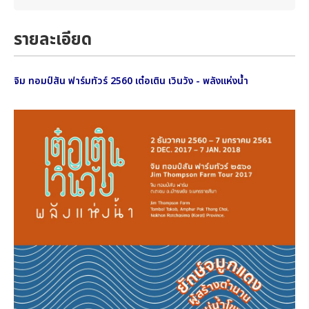
รายละเอียด
จิม ทอมป์สัน ฟาร์มทัวร์ 2560 เต๋อเติน เวินวัง - พลังแห่งน้ำ