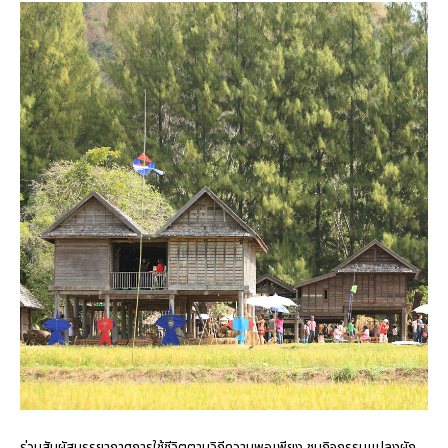
ร่วมสัมผัสบรรยากาศการใช้ชีวิตตามวิถีความพอเพียง ชมกิจกรรมแปลงผัก