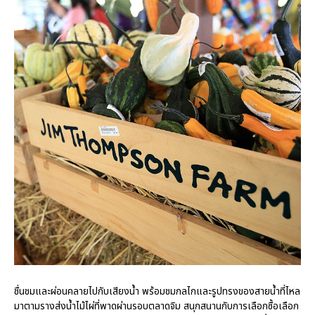
ชื่นชมและผ่อนคลายไปกับเสียงน้ำ พร้อมชมกลไกและรูปทรงของสายน้ำที่ไหล
มาตามรางส่งน้ำไม้ไผ่ที่พาดผ่านรอบตลาดจิม สนุกสนานกับการเลือกซื้อเลือก