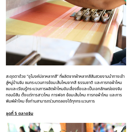
สะดุดตาด้วย “อุโมงค์ปลาหลากสี” ที่ผลิตจากผ้าหลากสีสันสวยงามนำทางเข้า
สู่หมู่บ้านจิม ชมกระบวนการย้อมเส้นไหมจากสี ธรรมชาติ และการทอผ้าไหม
ชมและเรียนรู้กระบวนการผลิตผ้าไหมอันเลื่องชื่อและเป็นเอกลักษณ์ของจิม
ทอมป์สัน ตั้งแต่การสาวไหม การฟอก ย้อมเส้นไหม การทอผ้าไหม และการ
พิมพ์ผ้าไหม ซึ่งท่านสามารถร่วมทดลองได้ทุกกระบวนการ
จุดที่ 5 ตลาดจิม