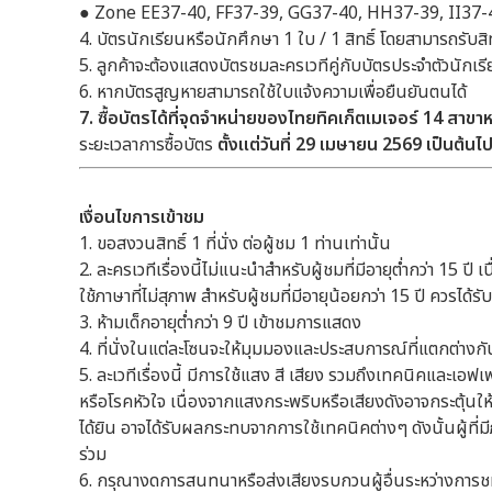
● Zone EE37-40, FF37-39, GG37-40, HH37-39, II37-4
4. บัตรนักเรียนหรือนักศึกษา 1 ใบ / 1 สิทธิ์ โดยสามารถรับสิท
5. ลูกค้าจะต้องแสดงบัตรชมละครเวทีคู่กับบัตรประจำตัวนักเ
6. หากบัตรสูญหายสามารถใช้ใบแจ้งความเพื่อยืนยันตนได้
7. ซื้อบัตรได้ที่จุดจำหน่ายของไทยทิคเก็ตเมเจอร์
14
สาขาห
ระยะเวลาการซื้อบัตร
ตั้งแต่วันที่
29
เมษายน
2569
เป็นต้นไ
เงื่อนไขการเข้าชม
1. ขอสงวนสิทธิ์ 1 ที่นั่ง ต่อผู้ชม 1 ท่านเท่านั้น
2. ละครเวทีเรื่องนี้ไม่แนะนำสำหรับผู้ชมที่มีอายุต่ำกว่า 15 ปี
ใช้ภาษาที่ไม่สุภาพ สำหรับผู้ชมที่มีอายุน้อยกว่า 15 ปี ควรได
3. ห้ามเด็กอายุต่ำกว่า 9 ปี เข้าชมการแสดง
4. ที่นั่งในแต่ละโซนจะให้มุมมองและประสบการณ์ที่แตกต่างก
5. ละเวทีเรื่องนี้ มีการใช้แสง สี เสียง รวมถึงเทคนิคและเอฟเ
หรือโรคหัวใจ เนื่องจากแสงกระพริบหรือเสียงดังอาจกระตุ้นให้
ได้ยิน อาจได้รับผลกระทบจากการใช้เทคนิคต่างๆ ดังนั้นผู้ที่
ร่วม
6. กรุณางดการสนทนาหรือส่งเสียงรบกวนผู้อื่นระหว่างการช