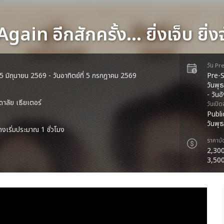
ain อีกสักครั้ง… ยิ่งเจ็บ ยิ่งจ
วัน Pr
่ 15 มิถุนายน 2569 - วันอาทิตย์ที่ 5 กรกฎาคม 2569
Pre-S
วันพุ
- วัน
ดาลัย เธียเตอร์
วันเปิ
Publi
วันพุ
งเริ่มประมาณ 1 ชั่วโมง
ราคาบั
2,300
3,500