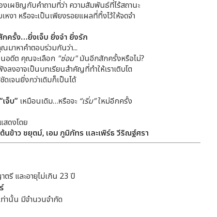
้องเผชิญกับคำถามที่ว่า ความสัมพันธ์ที่ไร้สถานะ
เหงา หรือจะเป็นเพียงรอยแผลที่ทิ้งไว้ให้จดจำ
ั้ง…ยิ่งเจ็บ ยิ่งจำ ยิ่งรัก
คุณมาหาคำตอบร่วมกันว่า...
ในอดีต คุณจะเลือก
"ซ่อม"
มันอีกสักครั้งหรือไม่?
พังลงอาจเป็นบทเรียนสำคัญที่ทำให้เราเติบโต
ัดเจนยิ่งกว่าเดิมก็เป็นได้
“เจ็บ”
เหมือนเดิม…หรือจะ
“เริ่ม”
ใหม่อีกครั้ง
แสดงโดย
้นข้าว ชยุตม์, เอม ภูมิภัทร และเพิร์ธ วีริณฐ์ศรา
ตรี และอายุไม่เกิน 23 ปี
ร์
ท่านั้น มีจำนวนจำกัด