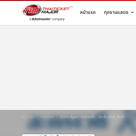
หน้าแรก
ทุกงานแสดง
หน้าหลัก
การแสดง
Once Again อีกสักครั้ง... ยิ่งเจ็บ ยิ่งจำ ยิ่งรัก