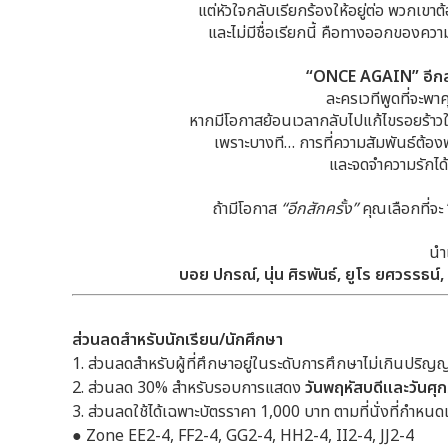
แต่หัวใจกลับเรียกร้องให้อยู่ต่อ พวกเขาต
และไม่มีชื่อเรียกนี้ คือทางออกของความ
“ONCE AGAIN” อีกสักคร
ละครเวทีพูดที่จะพา
หากมีโอกาสย้อนเวลากลับไปแก้ไขรอยร้าว
เพราะบางที… การที่ความสัมพันธ์ต้อง
และจดจำความรักได้ช
ถ้ามีโอกาส
“อีกสักครั้ง”
คุณเลือกที่จะ
นำ
บอย ปกรณ์, นุ่น ศิรพันธ์, ยูโร ยศวรรธน์, ต
ส่วนลดสำหรับนักเรียน/นักศึกษา
1. ส่วนลดสำหรับผู้ที่ศึกษาอยู่ในระดับการศึกษาไม่เกินปริญญา
2. ส่วนลด 30% สำหรับรอบการแสดง
วันพฤหัสบดีและวันศุก
3. ส่วนลดใช้ได้เฉพาะบัตรราคา 1,000 บาท ตามที่นั่งที่กำหนดเ
● Zone EE2-4, FF2-4, GG2-4, HH2-4, II2-4, JJ2-4