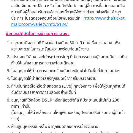
ขอคืนเงิน แลกเปลี่ยน หรือ โอนสิทธิในบัตรแก่ผู้อื่น การซื้อบัตรคอนเสิร์ต
หมายถึงผู้ซื้อยอมรับตามข้อตกลงที่ทางผู้จัดงานกำหนดข้างต้นแล้วทุก
ประการ โปรดตรวจสอบเงื่อนไขเพิ่มเติมได้ที่ :
http://www.thaiticket
major.com/variety/info/6134/
ข้อควรปฏิบัติในการเข้าชมการแสดง
:
กรุณามาถึงสถานที่จัดงานอย่างน้อย 30 นาที ก่อนเริ่มการแสดง เพื่อ
ความสะดวกในการเตรียมความพร้อมก่อนเข้างาน
โปรดงดใช้เสียงและไม่กระทำการใดๆ ที่เป็นการรบกวนผู้ชมท่านอื่น รวมถึง
ห้ามใช้แฟลช ในการถ่ายภาพโดยเด็ดขาด
ไม่อนุญาตให้นำอาหารและเครื่องดื่มทุกชนิดเข้าไปในพื้นที่จัดการแสดง
ไม่อนุญาตให้นำสัตว์เลี้ยงทุกชนิดเข้าภายในบริเวณงาน
ห้ามบันทึกวิดีโอหรือถ่ายทอดสด (Live) ทุกช่องทาง เพื่อให้ผู้ชมทุกท่านได้
ดื่มด่ำกับบรรยากาศการแสดงอย่างเต็มที่
อนุญาตให้ใช้กล้อง DSLR หรือกล้องดิจิทัล ที่มีระยะเลนส์ไม่เกิน 200
mm เท่านั้น
(ไม่อนุญาตให้นำกล้องขนาดใหญ่พิเศษหรืออุปกรณ์เสริมที่รบกวนผู้อื่นเข้า
งาน)
ห้ามสูบบุหรี่หรือบุหรี่ไฟฟ้าทุกชนิดตลอดการเข้าร่วมงาน