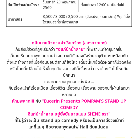
วันเสาร์ที่ 23 พฤษภาคม
วันเปิดจำหน่ายบัตร
:
ตั้งแต่เวลา 12:00 น. เป็นต้นไป
2569
3,500 / 3,000 / 2,500 บาท (บัตรนั่งทุกราคาบัตร) *ทุกที่นั่ง
ราคาบัตร
:
ได้รับของที่ระลึกจากยาย
กลับมาแล้วตามคำเรียกร้อง (ของยายเอง)
กับสิ่งมีชีวิตที่ถูกเรียกว่า
“อิแก่บ้าน้ำลาย”
ที่เพราะแค่อายุมากขึ้น
ก็เลยเริ่มอยากพูด อยากเล่า จนบางทีตัวเองยังรำคาญตัวเองเหมือนกัน
ตั้งแต่ร่างกายที่เมื่อก่อนนอนตีสามก็ยังไหว เดี๋ยวนี้แค่ยืดตัวผิดท่าก็ปวดหลัง
หรือโลกที่เปลี่ยนไปเร็วขึ้นทุกวัน จนบางทีก็เริ่มงงว่า เราต้องรีบไปไหนกัน
นักหนา
แค่อยากชวนทุกคนมานั่งฟัง ...
กับเรื่องเม้าท์เรื่อยเปื่อย เรื่องชีวิต เรื่องคน เรื่องงาน ของคนที่ผ่านโลกมา
หลายยุค
ห้ามพลาด!!!
กับ
“
Eucerin Presents POMPAM’S STAND UP
COMEDY
อิแก่บ้าน้ำลาย อยู่ยั้งยืนยายแบบ SHINE ชรา”
ที่ไม่รู้ว่าจะเป็น
Stand up comedy หรือจะเป็นการตั้งวงเม้าท์
แต่ที่แน่ๆ คือยายจะพูดจนไฟ Hall ดับแน่นอน!