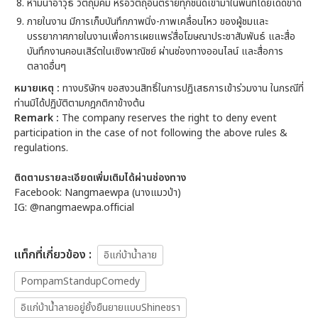
ห้ามนำอาวุธ วัตถุมีคม หรือวัตถุอันตรายทุกชนิดเข้ามาในพื้นที่โดยเด็ดขาด
ภายในงาน มีการเก็บบันทึกภาพนิ่ง-ภาพเคลื่อนไหว ของผู้ชมและ
บรรยากาศภายในงานเพื่อการเผยแพร่สื่อโฆษณาประชาสัมพันธ์ และสื่อ
บันทึกงานคอนเสิร์ตในเชิงพาณิชย์ ผ่านช่องทางออนไลน์ และสื่อการ
ตลาดอื่นๆ
หมายเหตุ
:
ทางบริษัทฯ ขอสงวนสิทธิ์ในการปฏิเสธการเข้าร่วมงาน ในกรณีที่
ท่านมิได้ปฏิบัติตามกฎกติกาข้างต้น
Remark :
The company reserves the right to deny event
participation in the case of not following the above rules &
regulations.
ติดตามรายละเอียดเพิ่มเติมได้ผ่านช่องทาง
Facebook: Nangmaewpa (นางแมวป่า)
IG: @nangmaewpa.official
เเท็กที่เกี่ยวข้อง :
อิแก่บ้าน้ำลาย
PompamStandupComedy
อิแก่บ้าน้ำลายอยู่ยั้งยืนยายแบบShineชรา