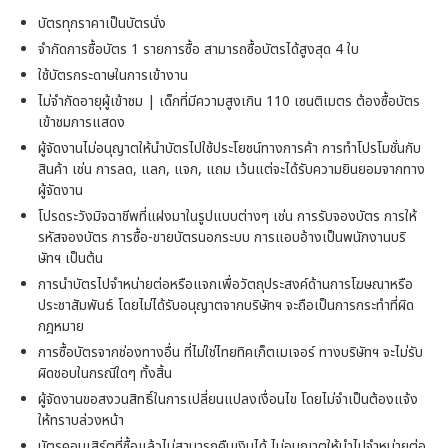
บัตรทุกราคาเป็นบัตรนั่ง
จำกัดการซื้อบัตร 1 รายการซื้อ สามารถซื้อบัตรได้สูงสุด 4 ใบ
ใช้บัตรกระดาษในการเข้างาน
ไม่จำกัดอายุผู้เข้าชม | เด็กที่มีความสูงเกิน 110 เซนติเมตร ต้องซื้อบัตร
เข้าชมการแสดง
ผู้จัดงานไม่อนุญาตให้นำบัตรไปใช้ประโยชน์ทางการค้า การทำโปรโมชั่นกับ
สินค้า เช่น การลด, แลก, แจก, แถม เว้นแต่จะได้รับความยินยอมจากทาง
ผู้จัดงาน
โปรดระวังมิจฉาชีพที่แฝงมาในรูปแบบต่างๆ เช่น การรับจองบัตร การให้
รหัสจองบัตร การซื้อ-ขายบัตรนอกระบบ การแอบอ้างเป็นพนักงานบริ
ษัทฯ เป็นต้น
การนำบัตรไปจำหน่ายต่อหรือแจกเพื่อวัตถุประสงค์ด้านการโฆษณาหรือ
ประชาสัมพันธ์ โดยไม่ได้รับอนุญาตจากบริษัทฯ จะถือเป็นการกระทำที่ผิด
กฎหมาย
การซื้อบัตรจากช่องทางอื่น ที่ไม่ใช่ไทยทิคเก็ตเมเจอร์ ทางบริษัทฯ จะไม่รับ
ผิดชอบในกรณีใดๆ ทั้งสิ้น
ผู้จัดงานขอสงวนสิทธิ์ในการเปลี่ยนแปลงเงื่อนไข โดยไม่จำเป็นต้องแจ้ง
ให้ทราบล่วงหน้า
บัตรคอนเสิร์ตที่ซื้อแล้วไม่สามารถคืนเงินได้ ไม่อนุญาตให้นำไปจำหน่ายต่อ