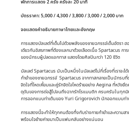
พักการแสดง 2 ครั้ง ครั้งละ 20 นาที
บัตรราคา: 5,000 / 4,300 / 3,800 / 3,000 / 2,000 บาท
จอแสดงคำอธิบายภาษาไทยและอังกฤษ
การแสดงบัลเลต์ที่เต็มไปด้วยพลังของชายฉกรรจ์เต็มอัตรา 
เดียวกันอิสรภาพที่ต้องแลกมาด้วยเลือดเนื้อ Spartacus การแ
ของนักรบผู้ปลดแอกทาส แสดงโดยศิลปินกว่า 120 ชีวิต
บัลเลต์ Spartacus นับเป็นหนึ่งในบัลเลต์ไม่กี่เรื่องที่เราจะ
กำยำของชายฉกรรจ์ Spartacus จากทาสกลายเป็นนักรบที่ต่อส
จิตใจที่โหดเหี้ยมและคู่รักจิตใจโหดร้ายอย่าง Aegina ที่หวังย
ดุดันของการต่อสู้ไปจนถึงฉากรักโรแมนติก ครบครันในทุกมิต
การออกแบบท่าเต้นของ Yuri Grigorovich นักออกแบบท่าเต
การแสดงนี้จะทำให้ทุกคนต้องทึ่งกับร่างกายกำยำและความ
พร้อมใจย้ายค่ายมาเป็นแฟนคลับอย่างแน่นอน