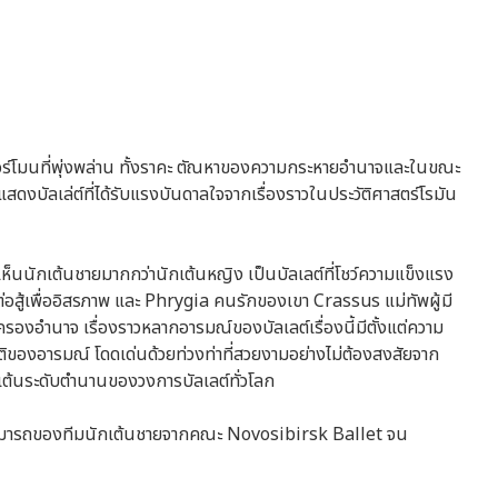
ฮอร์โมนที่พุ่งพล่าน ทั้งราคะ ตัณหาของความกระหายอำนาจและในขณะ
สดงบัลเล่ต์ที่ได้รับแรงบันดาลใจจากเรื่องราวในประวัติศาสตร์โรมัน
ได้เห็นนักเต้นชายมากกว่านักเต้นหญิง เป็นบัลเลต์ที่โชว์ความแข็งแรง
ู้เพื่ออิสรภาพ และ Phrygia คนรักของเขา Crassus แม่ทัพผู้มี
ึดครองอำนาจ เรื่องราวหลากอารมณ์ของบัลเลต์เรื่องนี้มีตั้งแต่ความ
ิของอารมณ์ โดดเด่นด้วยท่วงท่าที่สวยงามอย่างไม่ต้องสงสัยจาก
้นระดับตำนานของวงการบัลเลต์ทั่วโลก
สามารถของทีมนักเต้นชายจากคณะ Novosibirsk Ballet จน