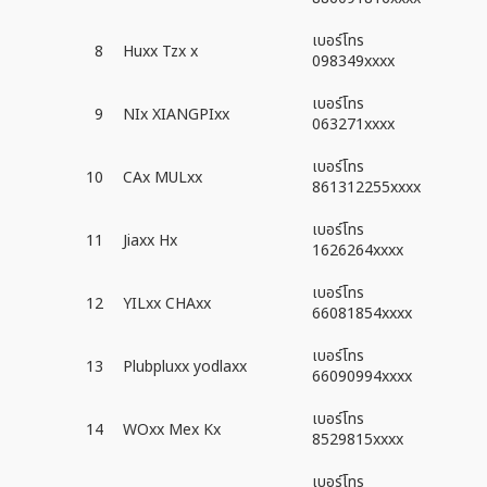
เบอร์โทร
8
Huxx Tzx x
098349xxxx
เบอร์โทร
9
NIx XIANGPIxx
063271xxxx
เบอร์โทร
10
CAx MULxx
861312255xxxx
เบอร์โทร
11
Jiaxx Hx
1626264xxxx
เบอร์โทร
12
YILxx CHAxx
66081854xxxx
เบอร์โทร
13
Plubpluxx yodlaxx
66090994xxxx
เบอร์โทร
14
WOxx Mex Kx
8529815xxxx
เบอร์โทร