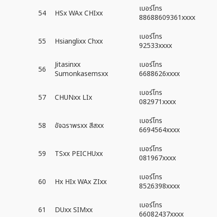
เบอร์โทร
54
HSx WAx CHIxx
88688609361xxxx
เบอร์โทร
55
Hsianglixx Chxx
92533xxxx
Jitasinxx
เบอร์โทร
56
Sumonkasemsxx
6688626xxxx
เบอร์โทร
57
CHUNxx LIx
082971xxxx
เบอร์โทร
58
อัจฉราพรxx สีสxx
6694564xxxx
เบอร์โทร
59
TSxx PEICHUxx
081967xxxx
เบอร์โทร
60
Hx HIx WAx ZIxx
8526398xxxx
เบอร์โทร
61
DUxx SIMxx
66082437xxxx