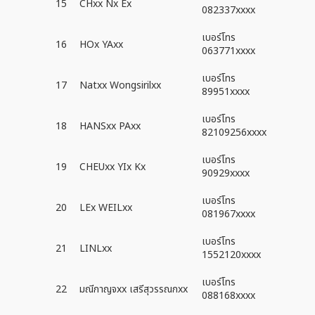
15
CHxx Nx Ex
082337xxxx
เบอร์โทร
16
HOx YAxx
063771xxxx
เบอร์โทร
17
Natxx Wongsirilxx
89951xxxx
เบอร์โทร
18
HANSxx PAxx
82109256xxxx
เบอร์โทร
19
CHEUxx YIx Kx
90929xxxx
เบอร์โทร
20
LEx WEILxx
081967xxxx
เบอร์โทร
21
LINLxx
1552120xxxx
เบอร์โทร
22
มณีกาญจxx เสรีสุวรรณกxx
088168xxxx