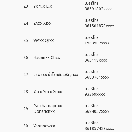
เบอร์โทร
23
Yx YIx LIx
88691803xxxx
เบอร์โทร
24
YAxx XIxx
861501878xxxx
เบอร์โทร
25
WAxx QIxx
1583502xxxx
เบอร์โทร
26
Hsuanxx Chxx
065119xxxx
เบอร์โทร
27
อรพรxx นำโชคชัยเจริญกxx
6683761xxxx
เบอร์โทร
28
Yaxx Yuxx Xuxx
93369xxxx
Patthamapoxx
เบอร์โทร
29
Donsrichxx
6684052xxxx
เบอร์โทร
30
Yantingwxx
861857439xxxx