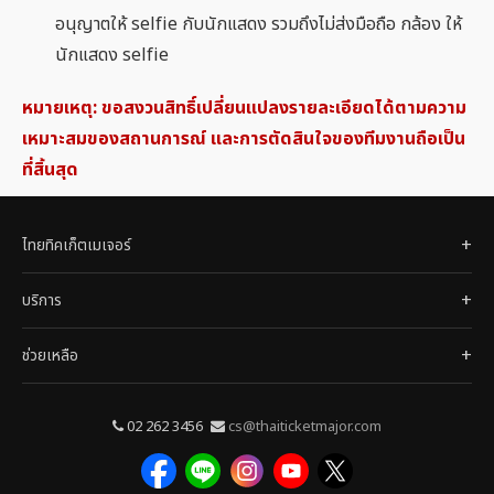
อนุญาตให้ selfie กับนักแสดง รวมถึงไม่ส่งมือถือ กล้อง ให้
นักแสดง selfie
หมายเหตุ: ขอสงวนสิทธิ์เปลี่ยนแปลงรายละเอียดได้ตามความ
เหมาะสมของสถานการณ์ และการตัดสินใจของทีมงานถือเป็น
ที่สิ้นสุด
ไทยทิคเก็ตเมเจอร์
บริการ
ช่วยเหลือ
02 262 3456
cs@thaiticketmajor.com