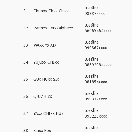
เบอร์โทร
31
Chuaxx Chxx Chixx
98837xxxx
เบอร์โทร
32
Parinxx Lerksaiphexx
66065464xxxx
เบอร์โทร
33
WAxx Yx XIx
090362xxxx
เบอร์โทร
34
YUJUxx CHIxx
88692084xxxx
เบอร์โทร
35
GUx HUxx SIx
081854xxxx
เบอร์โทร
36
QIUZHIxx
099372xxxx
เบอร์โทร
37
YAxx CHIxx HUx
093223xxxx
เบอร์โทร
38
Xiaxx Fex