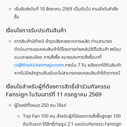
เริ่มจัดส่งวันที่ 10 สิงหาคม 2569 เป็นต้นไป ตามลำดับคำสั่ง
ซื้อ
เงื่อนไขการรับประกันสินค้า
หากสินค้ามีตำหนิ ชำรุดเสียหายจากการผลิต ท่านสามารถ
ดำเนินการขอเคลมสินค้าได้โดยการถ่ายคลิปวิดีโอสินค้า พร้อม
แนบรายละเอียด การสั่งซื้อ หมายเลขการสั่งซื้อมาที่
cs@thaiticketmajor.com
ภายใน 7 วัน หลังจากได้รับสินค้า
หากไม่มีหลักฐานยืนยันจะไม่สามารถขอเคลมสินค้าได้ทุกกรณี
เงื่อนไขสำหรับผู้ที่ต้องการสิทธิ์เข้าร่วมกิจกรรม
Fansign ในวันเสาร์ที่ 11 กรกฎาคม 2569
ผู้โชคดีทั้งหมด 250 คน ได้แก่
Top Fan 100 คน สำหรับผู้ที่มียอดการสั่งซื้อสูงสุด 100
อันดับแรก ได้สิทธิ์ถ่ายรูป 2:1 และร่วมกิจกรรม Fansign