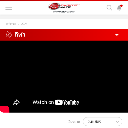
หน้าแรก
กีฬา
กีฬา
เรียงตาม