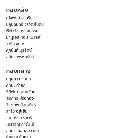
กองหลัง
ณัฐพงษ์ สายริยา
นฤบดินทร์ วีรวัฒโนดม
พีฬาวัช อรรคธรรม
มานูเอล ทอม เบียรห์
วาริส ชูทอง
ศุภนันท์ บุรีรัตน์
อดิศร พรหมรักษ์
กองกลาง
กฤษดา กาแมน
คคนะ คำยก
ฐิติพันธ์ พ่วงจันทร์
ธีรภัทร ปรือทอง
วีระเทพ ป้อมพันธุ์
สารัช อยู่เย็น
เสกสรรค์ ราตรี
เอราวัณ การ์นิเย่
อนันต์ ยอดสังวาลย์
อิคลาส สันหรน