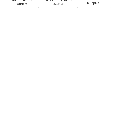
Major Cineplex
Call Center TTM 02-
blueplus+
Outlets
2623456