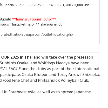
ี่นั่ง Special VIP 7,000 / VIP5,000 / 4,000 / 1,200 / 1,000 บาท
เป็นต้นไป
**ไม่มีการรันคิวบนหน้าเว็บไซต์**
่ายบัตร Thaiticketmajor 11 สาขาหลัก เท่านั้น
porate.thaiticketmajor.com/outlet-location.php
OUR 2025 in Thailand
will take over the preseason
y Sunbirds Osaka, and Wolfdogs Nagoya have been
 SV. LEAGUE and the clubs as part of their international
l participate: Osaka Bluteon and Toray Arrows Shizuoka.
d Food Fine Chef and Phitsanulok Volleyball Club.
l in Southeast Asia, as well as to spread Japanese