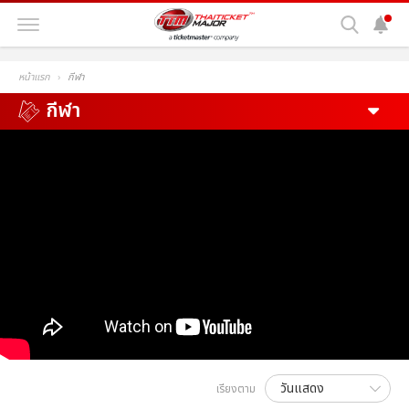
หน้าแรก
กีฬา
กีฬา
เรียงตาม