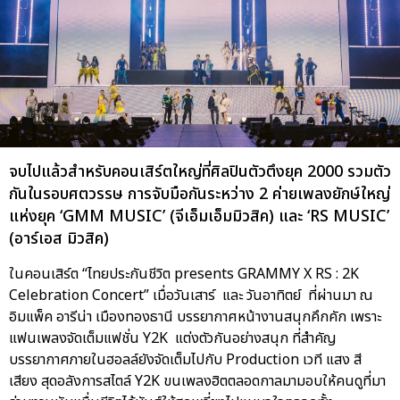
จบไปแล้วสำหรับคอนเสิร์ตใหญ่ที่ศิลปินตัวตึงยุค 2000 รวมตัว
กันในรอบศตวรรษ การจับมือกันระหว่าง 2 ค่ายเพลงยักษ์ใหญ่
แห่งยุค ‘GMM MUSIC’ (จีเอ็มเอ็มมิวสิค) และ ‘RS MUSIC’
(อาร์เอส มิวสิค)
ในคอนเสิร์ต “ไทยประกันชีวิต presents GRAMMY X RS : 2K
Celebration Concert” เมื่อวันเสาร์ และ วันอาทิตย์ ที่ผ่านมา ณ
อิมแพ็ค อารีน่า เมืองทองธานี บรรยากาศหน้างานสนุกคึกคัก เพราะ
แฟนเพลงจัดเต็มแฟชั่น Y2K แต่งตัวกันอย่างสนุก ที่สำคัญ
บรรยากาศภายในฮอลล์ยังจัดเต็มไปกับ Production เวที แสง สี
เสียง สุดอลังการสไตล์ Y2K ขนเพลงฮิตตลอดกาลมามอบให้คนดูที่มา