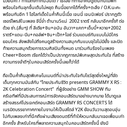
มวยนี่คะ / ทำไมถึงทำกันฉันได้ / โธ่เอ๊ย ที่ทำเอาคนดูเต้นกันไม่พัก
พร้อมใจกันลุกขึ้นเต้นไม่หยุด คืนนี้อยากได้กี่ครั้ง+ตะลึง / O.K.นะคะ
พร้อมกับอีก 1 ไฮไลท์เด็ดในค่ำคืนนี้เมื่อ เจนนี่ เจนนิเฟอร์ ปรากฏตัว
เซอร์ไพรส์ในเพลง จีนี่จ๋า ตำนาน5แม่ 2002 ราตรี กลับมาอีกครั้ง!! ต่อ
ด้วย ซ่า..(สั่นๆ) ที่ ลีเดีย+ชิน+อนัน อันวา+แคท+เด็บบี้+หวาย+2002
ราตรี+แดน-บีม+กอล์ฟ+ชิน+เป๊ก+ไอซ์ ร่วมแดนซ์กันแบบไม่มีใคร
ยอมใคร ส่งพลังไปถึงคนดูสร้างความสนุกกันแบบจุใจไม่มียั้ง และปิด
ท้ายความสนุกด้วยการรวมศิลปินทั้งหมด มาร่วมกันร้องในเพลง
Cheer+Boom เรียกได้ว่าเป็นปรากฎการณ์พิเศษสุดประทับใจ ที่สร้าง
ความทรงจำดีๆในคอนเสิร์ตครั้งนี้เลยก็ว่าได้
ถือเป็นค่ำคืนสุดพิเศษโมเมนต์ที่น่าประทับใจกับโชว์สุดยิ่งใหญ่ที่จัด
เต็มทุกความมันส์กับ “ไทยประกันชีวิต presents GRAMMY X RS :
2K Celebration Concert” ที่ผู้จัดอย่าง GMM SHOW ทีม
ครีเอทีฟที่มีประสบการณ์การจัดคอนเสิร์ตมาอย่างมากมาย ได้มาดูแล
สร้างสรรค์โปรเจกต์คอนเสิร์ต GRAMMY RS CONCERTS ได้
เนรมิตบรรยากาศภายในงานให้เป็นสไตล์ Y2K ย้อนวันวานสุดอบอุ่น
ไปกับเพลงเก่าที่นึกถึงผ่านเสียงดนตรีที่ทำให้หวนกลับมาเจอเพื่อนเก่า
อีกครั้ง สำหรับใครที่พลาดความสนุกในคอนเสิร์ตครั้งนี้ ยังมี