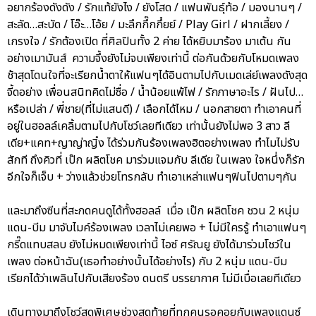
อยากร้องดังดัง / รักแท้ยังไง / ยังโสด / แฟนพันธุ์ท้อ / มองนานๆ /
สะลัด…สะบัด / โอ๊ะ…โอ้ย / มะลึกกึ๊กกึ๋ยย์ / Play Girl / ฝากเลี้ยง /
เกรงใจ / รักต้องเปิด ที่ศิลปินทั้ง 2 ค่าย ได้หยิบมาร้อง มาเต้น กัน
อย่างเมามันส์ ความจึ้งยังไม่จบเพียงเท่านี้ ต่อกันด้วยกับโหมดเพลง
ช้าสุดโดนใจที่จะเรียกน้ำตาให้แฟนๆได้อินตามไปกับเมดเล่ย์เพลงดังสุด
จี้ดอย่าง เพื่อนสนิทคิดไม่ซื่อ / น้ำน้อยแพ้ไฟ / รักภาษาอะไร / ฝันไป…
หรือเปล่า / พี่ชาย(ที่ไม่แสนดี) / เลือกได้ไหม / นอกสายตา ทำเอาคนที่
อยู่ในฮอลล์เคลิ้มตามไปกับโชว์เลยทีเดียว เท่านั้นยังไม่พอ 3 สาว ลี
เดีย+แคท+ญาญ่าญิ๋ง ได้ร่วมกันร้องเพลงฮิตอย่างเพลง ทำไมไม่รับ
สักที ถึงคิวที่ เป๊ก ผลิตโชค มาร่วมแจมกับ ลีเดีย ในเพลง ใจหนึ่งก็รัก
อีกใจก็เจ็บ + ว่างแล้วช่วยโทรกลับ ทำเอาเหล่าแฟนๆฟินไปตามๆกัน
และมาถึงซีนที่สะกดคนดูได้ทั้งฮอลล์ เมื่อ เป๊ก ผลิตโชค ชวน 2 หนุ่ม
แดน-บีม มาจับไมค์ร้องเพลง เวลาไม่เคยพอ + ไม่มีใครรู้ ทำเอาแฟนๆ
กรี๊ดแทบสลบ ยังไม่หมดเพียงเท่านี้ ไอซ์ ศรัณยู ยังได้มาร่วมโชว์ใน
เพลง ต่อหน้าฉัน(เธอทำอย่างนั้นได้อย่างไร) กับ 2 หนุ่ม แดน-บีม
เรียกได้ว่าเพลินไปกับเสียงร้อง ดนตรี บรรยากาศ ไม่มีเบื่อเลยทีเดียว
เดินทางมาถึงโชว์สุดพิเศษช่วงสุดท้ายที่ทุกคนรอคอยกับเพลงแดนซ์