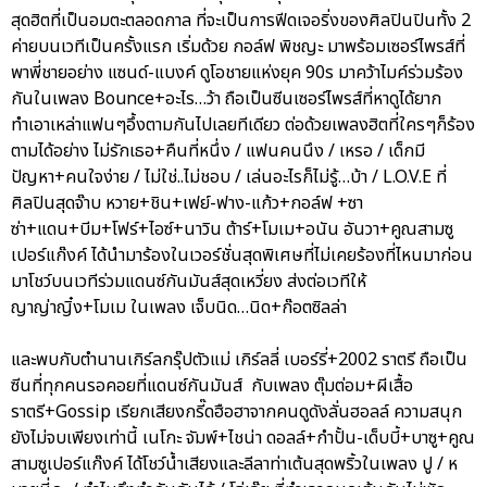
สุดฮิตที่เป็นอมตะตลอดกาล ที่จะเป็นการฟีดเจอริ่งของศิลปินปินทั้ง 2
ค่ายบนเวทีเป็นครั้งแรก เริ่มด้วย กอล์ฟ พิชญะ มาพร้อมเซอร์ไพรส์ที่
พาพี่ชายอย่าง แซนด์-แบงค์ ดูโอชายแห่งยุค 90s มาคว้าไมค์ร่วมร้อง
กันในเพลง Bounce+อะไร…ว้า ถือเป็นซีนเซอร์ไพรส์ที่หาดูได้ยาก
ทำเอาเหล่าแฟนๆอึ้งตามกันไปเลยทีเดียว ต่อด้วยเพลงฮิตที่ใครๆก็ร้อง
ตามได้อย่าง ไม่รักเธอ+คืนที่หนึ่ง / แฟนคนนึง / เหรอ / เด็กมี
ปัญหา+คนใจง่าย / ไม่ใช่..ไม่ชอบ / เล่นอะไรก็ไม่รู้…บ้า / L.O.V.E ที่
ศิลปินสุดจ๊าบ หวาย+ชิน+เฟย์-ฟาง-แก้ว+กอล์ฟ +ซา
ซ่า+แดน+บีม+โฟร์+ไอซ์+นาวิน ต้าร์+โมเม+อนัน อันวา+คูณสามซู
เปอร์แก๊งค์ ได้นำมาร้องในเวอร์ชั่นสุดพิเศษที่ไม่เคยร้องที่ไหนมาก่อน
มาโชว์บนเวทีร่วมแดนซ์กันมันส์สุดเหวี่ยง ส่งต่อเวทีให้
ญาญ่าญิ๋ง+โมเม ในเพลง เจ็บนิด…นิด+ก๊อตซิลล่า
และพบกับตำนานเกิร์ลกรุ๊ปตัวแม่ เกิร์ลลี่ เบอร์รี่+2002 ราตรี ถือเป็น
ซีนที่ทุกคนรอคอยที่แดนซ์กันมันส์ กับเพลง ตุ๊มต่อม+ผีเสื้อ
ราตรี+Gossip เรียกเสียงกรี๊ดฮือฮาจากคนดูดังลั่นฮอลล์ ความสนุก
ยังไม่จบเพียงเท่านี้ เนโกะ จัมพ์+ไชน่า ดอลล์+กำปั้น-เด็บบี้+บาซู+คูณ
สามซูเปอร์แก๊งค์ ได้โชว์น้ำเสียงและลีลาท่าเต้นสุดพริ้วในเพลง ปู / ห