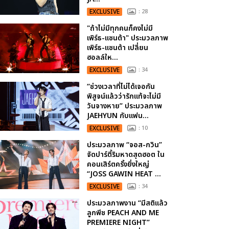
EXCLUSIVE
: 28
"ถ้าไม่มีทุกคนก็คงไม่มี
เพิร์ธ-แซนต้า" ประมวลภาพ
เพิร์ธ-แซนต้า เปลี่ยน
ฮอลล์ให...
EXCLUSIVE
: 34
“ช่วงเวลาที่ไม่ได้เจอกัน
พิสูจน์แล้วว่ารักแท้จะไม่มี
วันจางหาย” ประมวลภาพ
JAEHYUN กับแฟน...
EXCLUSIVE
: 10
ประมวลภาพ “จอส-กวิน”
จัดปาร์ตี้ริมหาดสุดฮอต ใน
คอนเสิร์ตครั้งยิ่งใหญ่
“JOSS GAWIN HEAT ...
EXCLUSIVE
: 34
ประมวลภาพงาน “มีสติแล้ว
ลูกพีช PEACH AND ME
PREMIERE NIGHT”