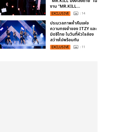
“MR.KILL มังงะสั่งตาย” ใน
งาน “MR.KILL...
EXCLUSIVE
: 14
ประมวลภาพค่ำคืนแห่ง
ความทรงจำของ ITZY และ
มิดจีไทย ในวันที่หัวใจส่อง
สว่างไปพร้อมกัน
EXCLUSIVE
: 11