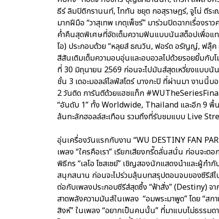
ธีร์ ลิมปิติกรานนท์, ไททัน ชยุต กอสุราษฎร์, จูโน่ ตีร
มากฝีมือ “วาสุเทพ เกตุเพ็ชร์” มาร่วมปิดฉากเรื่องร
ค่ำคืนสุดพิเศษที่จัดเต็มความฟินแบบนันสต็อปเพื่อ
โอ) ประกอบด้วย “หลุยส์ ธณวิน, ฟอร์ด อรัญญ์, ฟลุ๊ค 
สีสันเติมเต็มความอบอุ่นและอบอวลไปด้วยรอยยิ้มกับโม
ที่ 30 มิถุนายน 2569 ก่อนจะไปมันส์สุดเหวี่ยงแบบ
ชั้น 3 เดอะมอลล์ไลฟ์สโตร์ บางกะปิ ที่ผ่านมา งานนี้
2 วันติด การันตีด้วยแฮชแท็ก #WUTheSeriesFina
“อันดับ 1” ทั้ง Worldwide, Thailand และอีก 9 พื้นที
ล้นทะลักฮอลล์สะเทือน รวมถึงที่รับชมแบบ Live St
อุ่นเครื่องวันแรกกับงาน “WU DESTINY FAN PART
เพลง “ใครคือเรา” เรียกเสียงกรี๊ดลั่นสนั่น ก่อนจะต
พิธีกร “เลโอ โซสเซย์” เชิญสองนักแสดงนำและผู้กำกับฯ
สนุกสนาน ก่อนจะไปร่วมลุ้นบทสรุปตอนจบของซีรีส์ไปพ
ต่อกับเพลงประกอบซีรีส์สุดซึ้ง “ฟ้าสั่ง” (Destiny) 
สาดพลังความมันส์ในเพลง “อมพระมาพูด” โดย “สกาย-น
สิงห์” ในเพลง “อยากเป็นคนนั้น” ที่มาแบบไม่ธรรมดา 