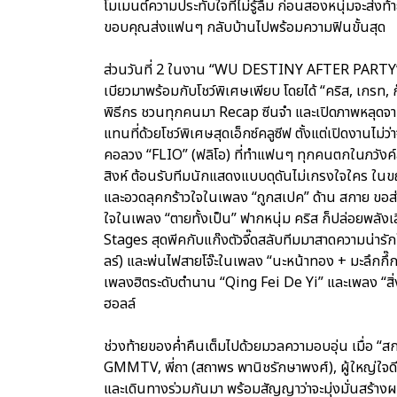
โมเมนต์ความประทับใจที่ไม่รู้ลืม ก่อนสองหนุ่มจะส่งท
ขอบคุณส่งแฟนๆ กลับบ้านไปพร้อมความฟินขั้นสุด
ส่วนวันที่ 2 ในงาน “WU DESTINY AFTER PARTY” 
เบียวมาพร้อมกับโชว์พิเศษเพียบ โดยได้ “คริส, เกรท, ก๊
พิธีกร ชวนทุกคนมา Recap ซีนจำ และเปิดภาพหลุดจากกอ
แทนที่ด้วยโชว์พิเศษสุดเอ็กซ์คลูซีฟ ตั้งแต่เปิดงานไม่ว่
คอลวง “FLIO” (ฟลิโอ) ที่ทำแฟนๆ ทุกคนตกในภวังค์
สิงห์ ต้อนรับทีมนักแสดงแบบดุดันไม่เกรงใจใคร ในขณ
และอวดลุคกร้าวใจในเพลง “ถูกสเปค” ด้าน สกาย ขอส่ง
ใจในเพลง “ตายทั้งเป็น” ฟากหนุ่ม คริส ก็ปล่อยพลังเ
Stages สุดพีคกับแก๊งตัวจี๊ดสลับทีมมาสาดความน่ารักใ
ลร์) และพ่นไฟสายโจ๊ะในเพลง “นะหน้าทอง + มะลึกกึ๊กกึ
เพลงฮิตระดับตำนาน “Qing Fei De Yi” และเพลง “สิ่งส
ฮอลล์
ช่วงท้ายของค่ำคืนเต็มไปด้วยมวลความอบอุ่น เมื่อ 
GMMTV, พี่ถา (สถาพร พานิชรักษาพงศ์), ผู้ใหญ่ใจ
และเดินทางร่วมกันมา พร้อมสัญญาว่าจะมุ่งมั่นสร้า