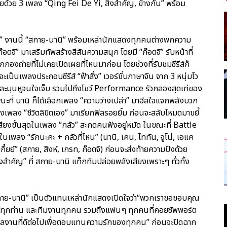
้ายด้วย 3 เพลง “Qing Fei De Yi, สิ่งสำคัญ, ข้างกัน” พร้อม
งานนี้ “สกาย-นานิ” พร้อมเหล่านักแสดงทุกคนต่างพกความ
อตจิ” มาเสริมทัพสร้างสีสันความสนุก โดยมี “ก๊อตจิ” รับหน้าที่
งถ่ายที่ไม่เคยเปิดเผยที่ไหนมาก่อน โดยช่วงที่รับชมซีรีส์ก็
าจะเป็นเพลงประกอบซีรีส์ “ฟ้าสั่ง” เวอร์ชั่นภาษาจีน จาก 3 หนุ่มโว
ละมุนหูจนใจเจ็บ รวมไปถึงโชว์ Performance รัวกลองสุดเท่ของ
ะที่ นานิ ก็ได้เลือกเพลง “ความว่างเปล่า” มาฮีลใจแจกพลังบวก
เพลง “ชีวิตลิขิตเอง” มาเรียกฟิลรอยยิ้ม ก่อนจะสลับโหมดมาขยี้
สียงขั้นสุดในเพลง “กลัว” สะกดคนฟังอยู่หมัด ในขณะที่ Battle
นเพลง “รักนะคะ + กลัวที่ไหน” (นานิ, เคน, ไททัน, จูโน่, เอแค
๋ยย์” (สกาย, สิงห์, เกรท, ก๊อตจิ) ก่อนจะส่งท้ายความปังด้วย
ำคัญ” ที่ สกาย-นานิ แท็กทีมปล่อยพลังเสียงเพราะๆ ทั่วทั้ง
“สกาย-นานิ” เป็นตัวแทนเหล่านักแสดงเปิดใจว่า“พวกเราขอขอบคุณ
ดีทุกท่าน และทีมงานทุกคน รวมถึงแฟนๆ ทุกคนที่คอยซัพพอร์ต
งผลงานที่ดีต่อไปเพื่อตอบแทนความรักของทุกคน” ก่อนจะปิดฉาก