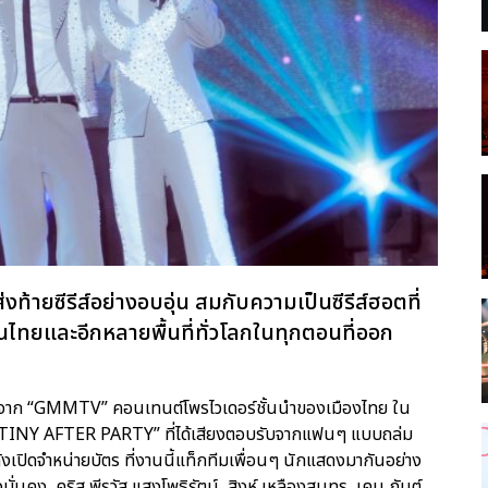
้ายซีรีส์อย่างอบอุ่น สมกับความเป็นซีรีส์ฮอตที่
ไทยและอีกหลายพื้นที่ทั่วโลกในทุกตอนที่ออก
คำ” จาก “GMMTV” คอนเทนต์โพรไวเดอร์ชั้นนำของเมืองไทย ใน
Y AFTER PARTY” ที่ได้เสียงตอบรับจากแฟนๆ แบบถล่ม
งเปิดจำหน่ายบัตร ที่งานนี้แท็กทีมเพื่อนๆ นักแสดงมากันอย่าง
ั่นคง, คริส พีรวัส แสงโพธิรัตน์, สิงห์ เหลืองสุนทร, เคน กันต์