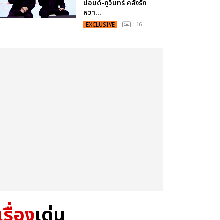
ปอนด์-ภูวินทร์ คลั่งรัก
หวา...
EXCLUSIVE
: 16
เรื่อง
เด่น