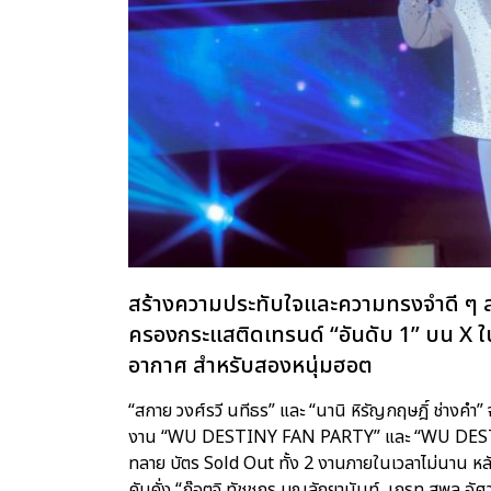
สร้างความประทับใจและความทรงจำดี ๆ ส่งท
ครองกระแสติดเทรนด์ “อันดับ 1” บน X ใน
อากาศ สำหรับสองหนุ่มฮอต
“สกาย วงศ์รวี นทีธร” และ “นานิ หิรัญกฤษฎิ์ ช่าง
งาน “WU DESTINY FAN PARTY” และ “WU DESTIN
ทลาย บัตร Sold Out ทั้ง 2 งานภายในเวลาไม่นาน หลั
คับคั่ง “ก๊อตจิ ทัชชกร บุญลัภยานันท์, เกรท สพล อัศวม