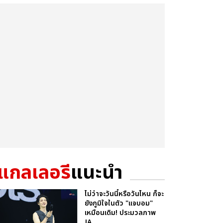
แกลเลอรี
แนะนำ
ไม่ว่าจะวันนี้หรือวันไหน ก็จะ
ยังภูมิใจในตัว "แจบอม"
เหมือนเดิม! ประมวลภาพ
JA...