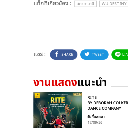
เเท็กที่เกี่ยวข้อง :
สกาย-นานิ
WU DESTINY 
แชร์ :
SHARE
TWEET
LI
งานแสดง
แนะนำ
RITE
BY DEBORAH COLKE
DANCE COMPANY
วันที่แสดง :
17/09/26