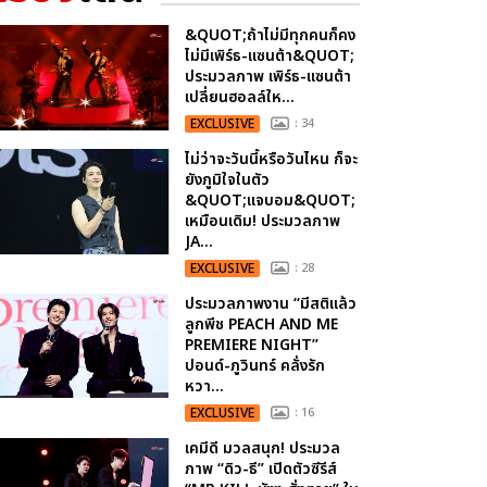
&QUOT;ถ้าไม่มีทุกคนก็คง
ไม่มีเพิร์ธ-แซนต้า&QUOT;
ประมวลภาพ เพิร์ธ-แซนต้า
เปลี่ยนฮอลล์ให...
EXCLUSIVE
: 34
ไม่ว่าจะวันนี้หรือวันไหน ก็จะ
ยังภูมิใจในตัว
&QUOT;แจบอม&QUOT;
เหมือนเดิม! ประมวลภาพ
JA...
EXCLUSIVE
: 28
ประมวลภาพงาน “มีสติแล้ว
ลูกพีช PEACH AND ME
PREMIERE NIGHT”
ปอนด์-ภูวินทร์ คลั่งรัก
หวา...
EXCLUSIVE
: 16
เคมีดี มวลสนุก! ประมวล
ภาพ “ดิว-ธี” เปิดตัวซีรีส์