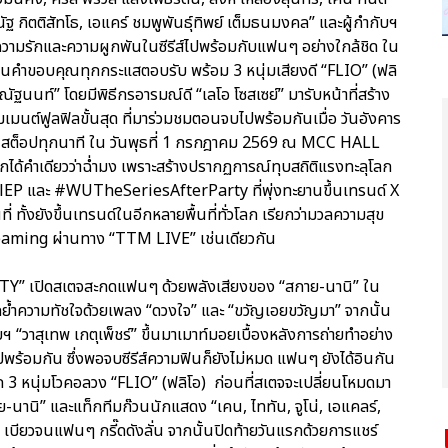
ะณัฐ กิตติสัทโธ, เอแคร์ ชมพูพันธุ์ทิพย์ เต็มธนมงคล” และผู้กำกับฯ
าวความรักและความผูกพันในซีรีส์ไปพร้อมกับแฟนๆ อย่างใกล้ชิด ใน
แทนคำขอบคุณทุกกระแสตอบรับ พร้อม 3 หนุ่มเสียงดี “FLIO” (ฟลิ
ณัฐนนท์” โดยมีพิธีกรอารมณ์ดี “เลโอ โซสเซย์” มารับหน้าที่สร้าง
เมนต์ฟูลฟิลขั้นสุด ที่มาร่วมชมตอนจบไปพร้อมกันเมื่อ วันอังคาร
นันสต็อปทุกนาที ใน วันพุธที่ 1 กรกฎาคม 2569 ณ MCC HALL
บอกได้คำเดียวว่าฉ่ำมง เพราะสร้างปรากฏการณ์ทุบสถิติแรงทะลุโลก
lEP และ #WUTheSeriesAfterParty ที่พุ่งทะยานขึ้นเทรนด์ X
่ ทั้งยังขึ้นเทรนด์ในอีกหลายพื้นที่ทั่วโลก เรียกว่ามวลความสุข
reaming ผ่านทาง “TTM LIVE” เช่นเดียวกัน
Y” เปิดสเตจสะกดแฟนๆ ด้วยพลังเสียงของ “สกาย-นานิ” ใน
อกย้ำความทัชใจด้วยเพลง “ดวงใจ” และ “ขวัญเอยขวัญมา” จากนั้น
 “วาสุเทพ เกตุเพ็ชร์” ขึ้นมาเมาท์มอยเบื้องหลังการถ่ายทำอย่าง
ร้อมกัน ซึ่งพอจบซีรีส์ความฟินก็ยังไม่หมด แฟนๆ ยังได้อินกัน
จาก 3 หนุ่มโวคอลวง “FLIO” (ฟลิโอ) ก่อนที่สเตจจะเปลี่ยนโหมดมา
านิ” และแท็กทีมก๊วนนักแสดง “เคน, ไททัน, จูโน่, เอแคลร์,
เบียวจนแฟนๆ กรี๊ดดังลั่น จากนั้นปิดท้ายวันแรกด้วยการแชร์