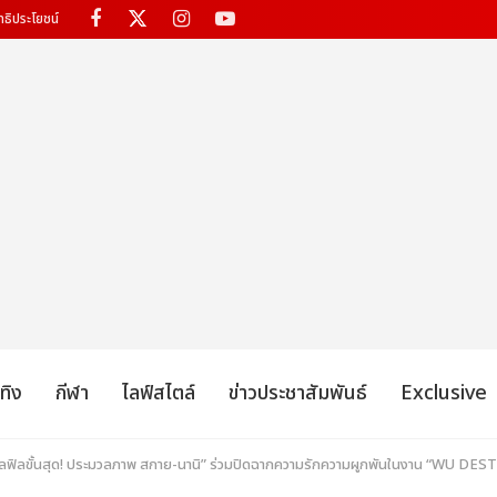
ทธิประโยชน์
เทิง
กีฬา
ไลฟ์สไตล์
ข่าวประชาสัมพันธ์
Exclusive
ฟูลฟิลขั้นสุด! ประมวลภาพ สกาย-นานิ” ร่วมปิดฉากความรักความผูกพันในงาน “W