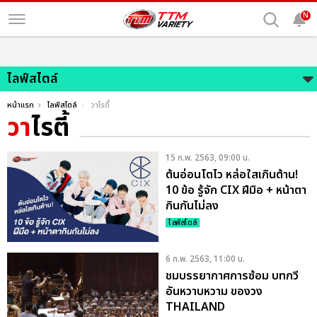
N
ไลฟ์สไตล์
หน้าแรก
ไลฟ์สไตล์
วาไรตี้
วา
ไรตี้
15 ก.พ. 2563, 09:00 น.
ต้นอ่อนโตไว หล่อใสเกินต้าน!
10 ข้อ รู้จัก CIX ฝีมือ + หน้าตา
กินกันไม่ลง
ไลฟ์สไตล์
6 ก.พ. 2563, 11:00 น.
ชมบรรยากาศการซ้อม บทกวี
อันหวาบหวาม ของวง
THAILAND