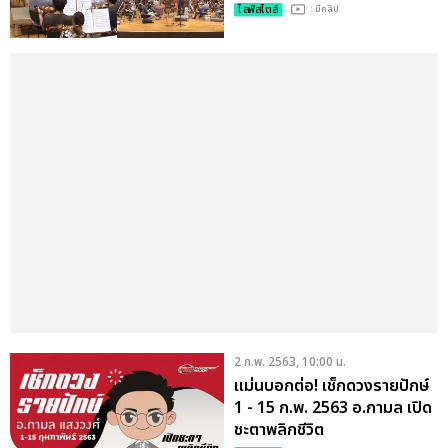
PHILHARMONIC
ไลฟ์สไตล์
: มีคลิป
ORCHESTRA
2 ก.พ. 2563, 10:00 น.
แม่นบอกต่อ! เช็กดวงรายปักษ์
1 - 15 ก.พ. 2563 อ.กามล เปิด
ชะตาพลิกชีวิต