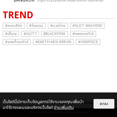
BANGKOK
” กรุณาตรวจสอบคำค้นหาของท่านอีกครั้ง
TREND
#คอนเสิร์ต
#โรงแรม
#มวยไทย
#SLOT MACHINE
#เสื้อวง
#GOT7
#ฺBLACKPINK
#แพคเกจทัวร์
#จองตั๋วรถทัวร์
#EARTH-MIX-RERUN
#ONEPIECE
เว็บไซต์นี้มีการเก็บข้อมูลการใช้งานของคุณเพื่อนำ
เกี่ยวกับเรา
ติดต่อลงโฆษณา
ติดต่อเรา
ตกลง
มาใช้วางแผนและบริหารเว็บไซต์
อ่านเพิ่มเติม
© 2026
THAITICKETMAJOR
All Rights Reserved.