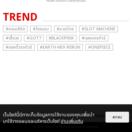
ค้นหาของท่านอีกครั้ง
TREND
#คอนเสิร์ต
#โรงแรม
#มวยไทย
#SLOT MACHINE
#เสื้อวง
#GOT7
#ฺBLACKPINK
#แพคเกจทัวร์
#จองตั๋วรถทัวร์
#EARTH-MIX-RERUN
#ONEPIECE
เว็บไซต์นี้มีการเก็บข้อมูลการใช้งานของคุณเพื่อนำ
เกี่ยวกับเรา
ติดต่อลงโฆษณา
ติดต่อเรา
ตกลง
มาใช้วางแผนและบริหารเว็บไซต์
อ่านเพิ่มเติม
© 2026
THAITICKETMAJOR
All Rights Reserved.