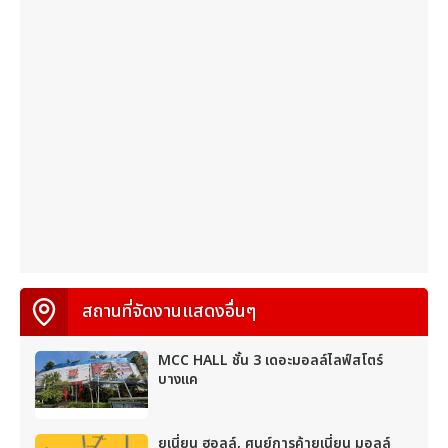
สถานที่จัดงานแสดงอื่นๆ
MCC HALL ชั้น 3 เดอะมอลล์ไลฟ์สโตร์
บางแค
ยูเนี่ยน ฮอลล์, ศูนย์การค้ายูเนี่ยน มอลล์